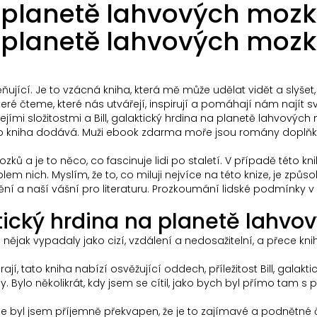
na planetě lahvových mozk
a planetě lahvových mozků 
ující. Je to vzácná kniha, která mě může udělat vidět a slyšet
eré čteme, které nás utvářejí, inspirují a pomáhají nám najít s
i složitostmi a Bill, galaktický hrdina na planetě lahvových m
 tato kniha dodává. Muži ebook zdarma moře jsou romány doplňk
ozků a je to něco, co fascinuje lidi po staletí. V případě této 
m nich. Myslím, že to, co miluji nejvíce na této knize, je způso
ění a naší vášní pro literaturu. Prozkoumání lidské podmínky v 
aktický hrdina na planetě lahv
 nějak vypadaly jako cizí, vzdálení a nedosažitelní, a přece k
jí, tato kniha nabízí osvěžující oddech, příležitost Bill, gala
několikrát, kdy jsem se cítil, jako bych byl přímo tam s postav
ale byl jsem příjemně překvapen, že je to zajímavé a podnětné 