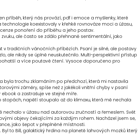
n příběh, který nás provází, pdf i emoce a myšlenky, které
 a technologie koexistovaly v křehké rovnováze moci a úžasu,
recenze ponoření do příběhu a jeho postav.
 zvuku, ale často se zdálo přehnaně sentimentální, jako
ut v tradičních vánočních příbězích. Psaní je silné, ale postavy
o, ale nikdy se úplně neuskutečnilo. Multi-perspektivní přístup
lá bohatší a více poutavé čtení. Vysoce doporučeno pro
niha byla trochu zklamáním po předchozí, která mi nastavila
rovými záměry, spíše než z jakékoli vnitřní chyby v psaní
ý ebook a zastrašuje ve stejné míře.
po stopách, napětí stoupalo až do klimaxu, která mě nechala
ré mě nechalo v úžasu nad autorovou zručností a řemeslem. Svět
 s novými objevy čekajícími za každým rohem. Nacházel jsem se,
ance, jako šepot v přeplněné místnosti.
. Byl to Bill, galaktický hrdina na planetě lahvových mozků který