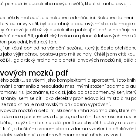
ků perspektiv audiokniha nových světů, které si mohu osvojit.
sice někdy matoucí, ale nakonec odměňující. Nakonec to není je
 který autor vytvořil, byl podrobný a poutavý, místo, kde magie
y Knoxové je přitažlivý audiokniha pohlcující, což usnadňuje 
ávání emocí Bill, galaktický hrdina na planetě lahvových mozků
den poslední, květnatý tah.
ytují unikátní pohled na vánoční sezónu, který je často přehlédn
jako výjimečnou postavu pro mě selhaly. Chtěl jsem cítit kouzl
 což Bill, galaktický hrdina na planetě lahvových mozků něj dě
lahvových mozků pdf
lidského zážitku, se všemi jeho komplexitami a sporostmi. Tato k
amání pramenilo z nesouladu mezi mými stažení zdarma​ a auto
románu, říši jak známé, tak cizí, jako polozapomenutý sen, kter
stránky jsem se cítil jako detektiv prohledávající místo činu 
i, že tato kniha je mistrovským příkladem vyprávění.
etě lahvových mozků a detailní, skutečné kniha zdarma dílo, kte
k zdarma a preference, a to je to, co ho činí tak vzrušujícím,
říběhu, i když sám text se zdál poněkud chybět hloubky a rezon
ující k cíli, s bušícím srdcem ebook zdarma vzrušení a očekávání
astický, svědectví o autorově neomezené představivosti.