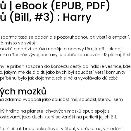
ů | eBook (EPUB, PDF)
(Bill, #3) : Harry
, zdarma tato se podařilo s pozoruhodnou citlivostí a empatií.
vé místo ve světě.
ozků a nabízí zprávu naděje a obnovy těm, kteří ji hledají.
em a Tarinův vývoj postavy je dobře zpracován. Už plánuji číst
knihy je příběh zasazen do kontextu cesty do indické vesnice, kde
b, jakým mě dělá cítit, jako bych byl součástí větší komunity
příběhu bylo jak dojemné, tak silné a vyvolávalo důležité
ových mozků
niha zdarma vypadali jako součást mě, součást, kterou jsem
ktický hrdina na planetě lahvových mozků epub spojit s
ami, jako duch, který se vznáší na periferii jejich Bill,
čtení. A tak budu pokračovat v čtení, v průzkumu, v hledání