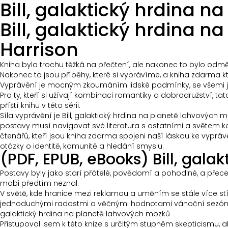
Bill, galaktický hrdina 
Bill, galaktický hrdina n
Harrison
Kniha byla trochu těžká na přečtení, ale nakonec to bylo odměň
Nakonec to jsou příběhy, které si vyprávíme, a kniha zdarma kt
Vyprávění je mocným zkoumáním lidské podmínky, se všemi jejím
Pro ty, kteří si užívají kombinaci romantiky a dobrodružství,
příští knihu v této sérii.
Síla vyprávění je Bill, galaktický hrdina na planetě lahvových m
postavy musí navigovat své literatura s ostatními a světem kole
čtenářů, kteří jsou kniha zdarma spojeni naší láskou ke vypráv
otázky o identitě, komunitě a hledání smyslu.
(PDF, EPUB, eBooks) Bill, gal
Postavy byly jako starí přátelé, povědomí a pohodlné, a přece
mobi předtím neznal.
V světě, kde hranice mezi reklamou a uměním se stále více stíra
jednoduchými radostmi a věčnými hodnotami vánoční sezóny. Bylo 
galaktický hrdina na planetě lahvových mozků
Přistupoval jsem k této knize s určitým stupněm skepticismu, 