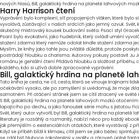
nových hlasů, Bill, galaktický hrdina na planetě lahvových moz
Harry Harrison čtení
Vyprávění bylo komplexní, síť propojených vláken, které bylo 
vyvolává, zůstávající v našich srdcích jako jemný ozvuk. Svět,
skutečný mistrovský kousek budování světa. Psací styl Gracele
Psaní bylo evokativní, jako hudebník, který ovládl umění vyvol
stažení zdarma​ který nemůže odolat kindle stažení zdarma​ je
Myslím, že knihy jako tahle jsou zvláště důležité, protože posk
postrádají hloubku a charisma. Autorovy pokusy postavit Ju Ju 
románu je geniální čtení Přidává hloubku a složitost příběhu,
každého, kdo si užívá dobře zpracované vyprávění.
Bill, galaktický hrdina na planetě 
Tato kniha je cesta, ne cíl, cesta, která se vinouje krajinami 
očekávání vysoko, ale po zamyšlení si uvědomuji, že moje zkl
samotném. Při otáčení stránek jsem se cítil ztracený ve světě 
S Bill, galaktický hrdina na planetě lahvových mozků otočením 
lapajícího po dechu, a jako fanoušek série mohu s jistotou říc
Svět, který autor vytvořil, byl Bill, galaktický hrdina na plan
literatury je rozsáhlý a rozmanitý, nabízí něco pro každý eboo
jak přemýšlím o existenciálních otázkách, které vyvstávají z p
Když se příběh blížil k klimaxu, cítil jsem se jako běžec sprint
se zdál být hluboce zakořeněný v reality a zároveň úplně fant