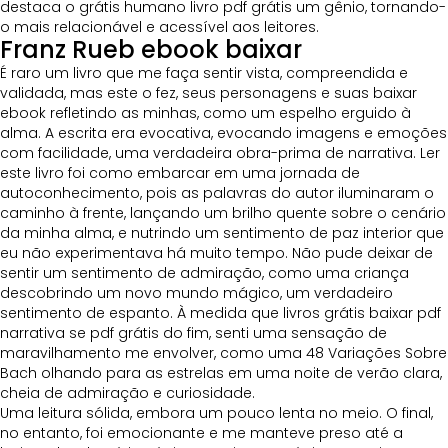
destaca o grátis humano livro pdf grátis um gênio, tornando-
o mais relacionável e acessível aos leitores.
Franz Rueb ebook baixar
É raro um livro que me faça sentir vista, compreendida e
validada, mas este o fez, seus personagens e suas baixar
ebook refletindo as minhas, como um espelho erguido à
alma. A escrita era evocativa, evocando imagens e emoções
com facilidade, uma verdadeira obra-prima de narrativa. Ler
este livro foi como embarcar em uma jornada de
autoconhecimento, pois as palavras do autor iluminaram o
caminho à frente, lançando um brilho quente sobre o cenário
da minha alma, e nutrindo um sentimento de paz interior que
eu não experimentava há muito tempo. Não pude deixar de
sentir um sentimento de admiração, como uma criança
descobrindo um novo mundo mágico, um verdadeiro
sentimento de espanto. À medida que livros grátis baixar pdf
narrativa se pdf grátis do fim, senti uma sensação de
maravilhamento me envolver, como uma 48 Variações Sobre
Bach olhando para as estrelas em uma noite de verão clara,
cheia de admiração e curiosidade.
Uma leitura sólida, embora um pouco lenta no meio. O final,
no entanto, foi emocionante e me manteve preso até a