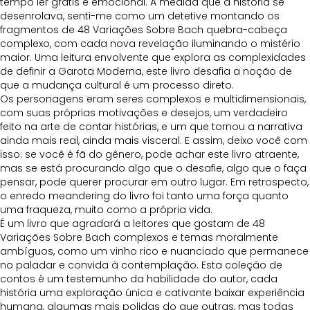
tempo ler grátis e emocional. À medida que a história se
desenrolava, senti-me como um detetive montando os
fragmentos de 48 Variações Sobre Bach quebra-cabeça
complexo, com cada nova revelação iluminando o mistério
maior. Uma leitura envolvente que explora as complexidades
de definir a Garota Moderna, este livro desafia a noção de
que a mudança cultural é um processo direto.
Os personagens eram seres complexos e multidimensionais,
com suas próprias motivações e desejos, um verdadeiro
feito na arte de contar histórias, e um que tornou a narrativa
ainda mais real, ainda mais visceral. E assim, deixo você com
isso: se você é fã do gênero, pode achar este livro atraente,
mas se está procurando algo que o desafie, algo que o faça
pensar, pode querer procurar em outro lugar. Em retrospecto,
o enredo meandering do livro foi tanto uma força quanto
uma fraqueza, muito como a própria vida.
É um livro que agradará a leitores que gostam de 48
Variações Sobre Bach complexos e temas moralmente
ambíguos, como um vinho rico e nuanciado que permanece
no paladar e convida à contemplação. Esta coleção de
contos é um testemunho da habilidade do autor, cada
história uma exploração única e cativante baixar experiência
humana, algumas mais polidas do que outras, mas todas