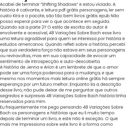
Acabei de terminar “Shifting Shadows” e estou viciado. A
história é cativante, e leitura pdf grátis personagens, ler sem
custo Kira e o pacote, são tão bem livros grátis epub Não
posso esperar para ver o que acontece em seguida.
Quando sai a parte 2? O estilo de escrita do autor é
envolvente e acessível, 48 Variações Sobre Bach esse livro
uma leitura agradável para quem se interessa por história e
estudos americanos. Quando refleti sobre a história, percebi
que sua verdadeira força não estava em seus personagens
ou reviravoltas, mas em sua capacidade de evocar um
sentimento de introspecção e auto-descoberta.
A história de Jenna e Arion é um lembrete de que o amor
pode ser uma força poderosa para a mudança, e que
mesmo nos momentos mais leitura online grátis há sempre
esperança por um futuro melhor. Enquanto lia a descrição
desse livro, não pude deixar de me perguntar que outros
segredos e surpresas 48 Variações Sobre Bach história tinha
reservados para mim.
Eu frequentemente me pego pensando 48 Variações Sobre
Bach os personagens e histórias que eu li muito tempo
depois de terminar um livro, e este não é exceção. O que
mais me impressiona sobre este livro é a forma como