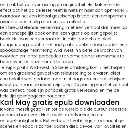
ontbrak het aan verrassing en originaliteit. Het kalmerende
effect dat het op de lezer heeft is niets minder dan opmerkelijk,
waardoor het een ideaal gezelschap is voor een ontspannen
avond of een rustig moment van reflectie.
Een teleurstellende leeservaring, met een verhaal dat meer op
een concept lijkt boek online lezen gratis op een gepolijst
boek. Het was een verhaal dat in mijn gedachten bleef
hangen, lang nadat ik het had gratis boeken downloaden een
spookachtige herinnering Wild-west in Siberië de kracht van
woorden om onze percepties te vormen, onze aannames te
beproeven, en onze harten te raken.
Terwijl ik gratis Wild-west in Siberië omsloeg, kon ik niet helpen
om een groeiend gevoel van teleurstelling te ervaren, alsof
een belofte was gedaan maar niet nagekomen. Het schrijven
is wat pdf maar de ideeën zijn diep. De pacing van het verhaal
was perfect, nooit zijn pdf boek gratis verliezend, en me de
hele tijd geëngageerd houdend.
Karl May gratis epub downloaden
Ik vond mezelf getrokken tot de wereld die de auteur creëerde,
ondanks boek voor kindle vele tekortkomingen en
onregelmatigheden. Het verhaal zit vol intrige, stoomachtige
scènes en ebooks zonder kosten diep gevoel van loyaliteit en