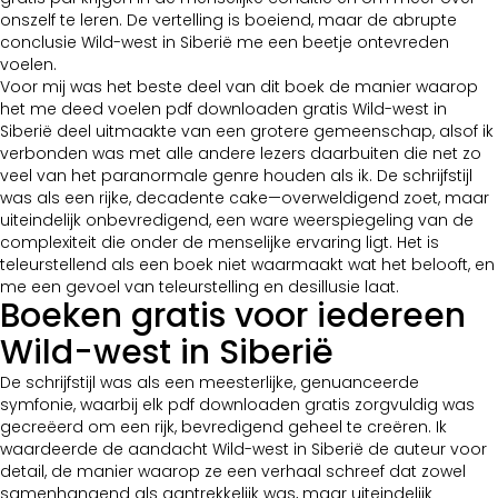
onszelf te leren. De vertelling is boeiend, maar de abrupte
conclusie Wild-west in Siberië me een beetje ontevreden
voelen.
Voor mij was het beste deel van dit boek de manier waarop
het me deed voelen pdf downloaden gratis Wild-west in
Siberië deel uitmaakte van een grotere gemeenschap, alsof ik
verbonden was met alle andere lezers daarbuiten die net zo
veel van het paranormale genre houden als ik. De schrijfstijl
was als een rijke, decadente cake—overweldigend zoet, maar
uiteindelijk onbevredigend, een ware weerspiegeling van de
complexiteit die onder de menselijke ervaring ligt. Het is
teleurstellend als een boek niet waarmaakt wat het belooft, en
me een gevoel van teleurstelling en desillusie laat.
Boeken gratis voor iedereen
Wild-west in Siberië
De schrijfstijl was als een meesterlijke, genuanceerde
symfonie, waarbij elk pdf downloaden gratis zorgvuldig was
gecreëerd om een rijk, bevredigend geheel te creëren. Ik
waardeerde de aandacht Wild-west in Siberië de auteur voor
detail, de manier waarop ze een verhaal schreef dat zowel
samenhangend als aantrekkelijk was, maar uiteindelijk