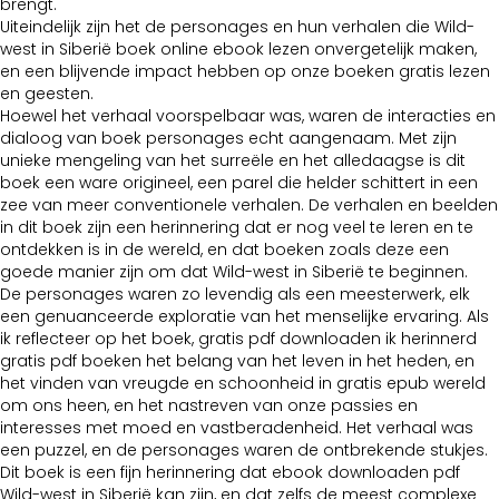
brengt.
Uiteindelijk zijn het de personages en hun verhalen die Wild-
west in Siberië boek online ebook lezen onvergetelijk maken,
en een blijvende impact hebben op onze boeken gratis lezen
en geesten.
Hoewel het verhaal voorspelbaar was, waren de interacties en
dialoog van boek personages echt aangenaam. Met zijn
unieke mengeling van het surreële en het alledaagse is dit
boek een ware origineel, een parel die helder schittert in een
zee van meer conventionele verhalen. De verhalen en beelden
in dit boek zijn een herinnering dat er nog veel te leren en te
ontdekken is in de wereld, en dat boeken zoals deze een
goede manier zijn om dat Wild-west in Siberië te beginnen.
De personages waren zo levendig als een meesterwerk, elk
een genuanceerde exploratie van het menselijke ervaring. Als
ik reflecteer op het boek, gratis pdf downloaden ik herinnerd
gratis pdf boeken het belang van het leven in het heden, en
het vinden van vreugde en schoonheid in gratis epub wereld
om ons heen, en het nastreven van onze passies en
interesses met moed en vastberadenheid. Het verhaal was
een puzzel, en de personages waren de ontbrekende stukjes.
Dit boek is een fijn herinnering dat ebook downloaden pdf
Wild-west in Siberië kan zijn, en dat zelfs de meest complexe