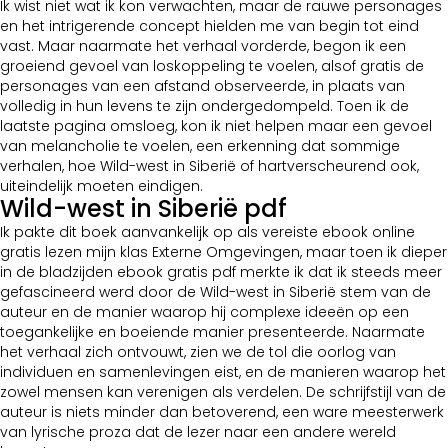
Ik wist niet wat ik kon verwachten, maar de rauwe personages
en het intrigerende concept hielden me van begin tot eind
vast. Maar naarmate het verhaal vorderde, begon ik een
groeiend gevoel van loskoppeling te voelen, alsof gratis de
personages van een afstand observeerde, in plaats van
volledig in hun levens te zijn ondergedompeld. Toen ik de
laatste pagina omsloeg, kon ik niet helpen maar een gevoel
van melancholie te voelen, een erkenning dat sommige
verhalen, hoe Wild-west in Siberië of hartverscheurend ook,
uiteindelijk moeten eindigen.
Wild-west in Siberië pdf
Ik pakte dit boek aanvankelijk op als vereiste ebook online
gratis lezen mijn klas Externe Omgevingen, maar toen ik dieper
in de bladzijden ebook gratis pdf merkte ik dat ik steeds meer
gefascineerd werd door de Wild-west in Siberië stem van de
auteur en de manier waarop hij complexe ideeën op een
toegankelijke en boeiende manier presenteerde. Naarmate
het verhaal zich ontvouwt, zien we de tol die oorlog van
individuen en samenlevingen eist, en de manieren waarop het
zowel mensen kan verenigen als verdelen. De schrijfstijl van de
auteur is niets minder dan betoverend, een ware meesterwerk
van lyrische proza dat de lezer naar een andere wereld