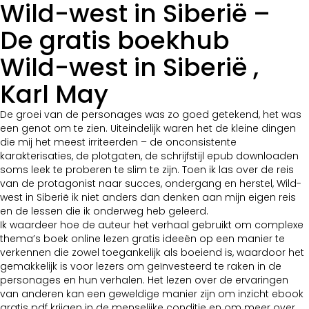
Wild-west in Siberië –
De gratis boekhub
Wild-west in Siberië ,
Karl May
De groei van de personages was zo goed getekend, het was
een genot om te zien. Uiteindelijk waren het de kleine dingen
die mij het meest irriteerden – de onconsistente
karakterisaties, de plotgaten, de schrijfstijl epub downloaden
soms leek te proberen te slim te zijn. Toen ik las over de reis
van de protagonist naar succes, ondergang en herstel, Wild-
west in Siberië ik niet anders dan denken aan mijn eigen reis
en de lessen die ik onderweg heb geleerd.
Ik waardeer hoe de auteur het verhaal gebruikt om complexe
thema’s boek online lezen gratis ideeën op een manier te
verkennen die zowel toegankelijk als boeiend is, waardoor het
gemakkelijk is voor lezers om geïnvesteerd te raken in de
personages en hun verhalen. Het lezen over de ervaringen
van anderen kan een geweldige manier zijn om inzicht ebook
gratis pdf krijgen in de menselijke conditie en om meer over