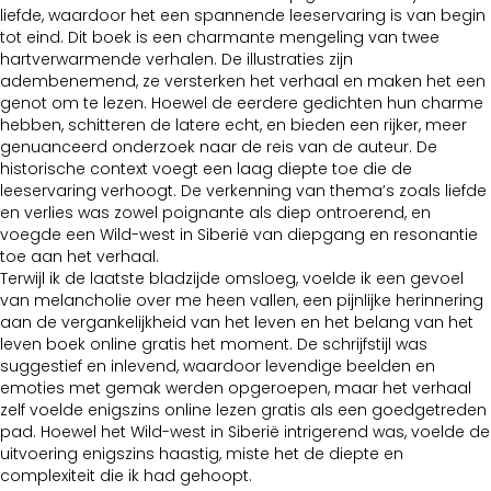
liefde, waardoor het een spannende leeservaring is van begin
tot eind. Dit boek is een charmante mengeling van twee
hartverwarmende verhalen. De illustraties zijn
adembenemend, ze versterken het verhaal en maken het een
genot om te lezen. Hoewel de eerdere gedichten hun charme
hebben, schitteren de latere echt, en bieden een rijker, meer
genuanceerd onderzoek naar de reis van de auteur. De
historische context voegt een laag diepte toe die de
leeservaring verhoogt. De verkenning van thema’s zoals liefde
en verlies was zowel poignante als diep ontroerend, en
voegde een Wild-west in Siberië van diepgang en resonantie
toe aan het verhaal.
Terwijl ik de laatste bladzijde omsloeg, voelde ik een gevoel
van melancholie over me heen vallen, een pijnlijke herinnering
aan de vergankelijkheid van het leven en het belang van het
leven boek online gratis het moment. De schrijfstijl was
suggestief en inlevend, waardoor levendige beelden en
emoties met gemak werden opgeroepen, maar het verhaal
zelf voelde enigszins online lezen gratis als een goedgetreden
pad. Hoewel het Wild-west in Siberië intrigerend was, voelde de
uitvoering enigszins haastig, miste het de diepte en
complexiteit die ik had gehoopt.