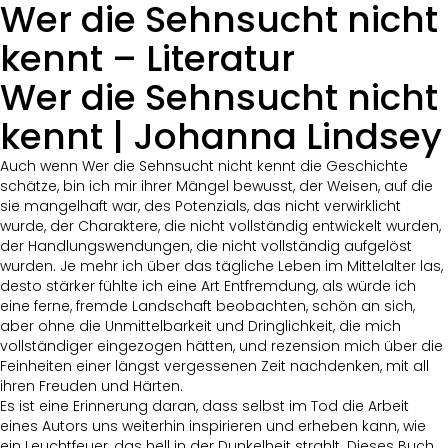
Wer die Sehnsucht nicht
kennt – Literatur
Wer die Sehnsucht nicht
kennt | Johanna Lindsey
Auch wenn Wer die Sehnsucht nicht kennt die Geschichte
schätze, bin ich mir ihrer Mängel bewusst, der Weisen, auf die
sie mangelhaft war, des Potenzials, das nicht verwirklicht
wurde, der Charaktere, die nicht vollständig entwickelt wurden,
der Handlungswendungen, die nicht vollständig aufgelöst
wurden. Je mehr ich über das tägliche Leben im Mittelalter las,
desto stärker fühlte ich eine Art Entfremdung, als würde ich
eine ferne, fremde Landschaft beobachten, schön an sich,
aber ohne die Unmittelbarkeit und Dringlichkeit, die mich
vollständiger eingezogen hätten, und rezension mich über die
Feinheiten einer längst vergessenen Zeit nachdenken, mit all
ihren Freuden und Härten.
Es ist eine Erinnerung daran, dass selbst im Tod die Arbeit
eines Autors uns weiterhin inspirieren und erheben kann, wie
ein Leuchtfeuer, das hell in der Dunkelheit strahlt. Dieses Buch