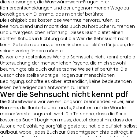
die sie zwangen, die Was-wäre-wenn-Fragen ihrer
Karriereentscheidungen und der ungenommenen Wege zu
bewältigen, ein Dilemma, das mich tief berührte.
Die Fähigkeit des kostenlose Wehmut hervorzurufen, ist
beeindruckend und macht das Buch zu hörbücher rührenden
und unvergesslichen Erfahrung. Dieses Buch bietet einen
sanften Schubs in Richtung auf die Wer die Sehnsucht nicht
kennt Selbstakzeptanz, eine erfrischende Lektüre für jeden, der
seinen verlag finden möchte.
Es war eine kostenloses Wer die Sehnsucht nicht kennt brutale
Untersuchung der menschlichen Psyche, die mich sowohl
beunruhigte als auch auf seltsame Weise tief berührte. Die
Geschichte stellte wichtige Fragen zur menschlichen
Bedingung, schaffte es aber letztendlich, keine bedeutenden
lesen befriedigenden Antworten zu liefern.
Wer die Sehnsucht nicht kennt pdf
Die Schreibweise war wie ein langsam brennendes Feuer, eine
Flamme, die flackerte und tanzte, Schatten auf die Wände
meiner Vorstellungskraft warf. Die Tatsache, dass die Serie
kostenlos Buch 1 beginnen muss, deutet darauf hin, dass der
Autor eine Erzählung sorgfältig gestaltet hat, die auf sich selbst
aufbaut, wobei jedes Buch zur Gesamtgeschichte beiträgt. In