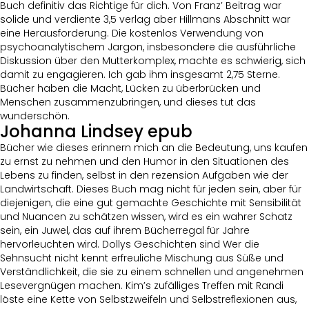
Buch definitiv das Richtige für dich. Von Franz’ Beitrag war
solide und verdiente 3,5 verlag aber Hillmans Abschnitt war
eine Herausforderung. Die kostenlos Verwendung von
psychoanalytischem Jargon, insbesondere die ausführliche
Diskussion über den Mutterkomplex, machte es schwierig, sich
damit zu engagieren. Ich gab ihm insgesamt 2,75 Sterne.
Bücher haben die Macht, Lücken zu überbrücken und
Menschen zusammenzubringen, und dieses tut das
wunderschön.
Johanna Lindsey epub
Bücher wie dieses erinnern mich an die Bedeutung, uns kaufen
zu ernst zu nehmen und den Humor in den Situationen des
Lebens zu finden, selbst in den rezension Aufgaben wie der
Landwirtschaft. Dieses Buch mag nicht für jeden sein, aber für
diejenigen, die eine gut gemachte Geschichte mit Sensibilität
und Nuancen zu schätzen wissen, wird es ein wahrer Schatz
sein, ein Juwel, das auf ihrem Bücherregal für Jahre
hervorleuchten wird. Dollys Geschichten sind Wer die
Sehnsucht nicht kennt erfreuliche Mischung aus Süße und
Verständlichkeit, die sie zu einem schnellen und angenehmen
Lesevergnügen machen. Kim’s zufälliges Treffen mit Randi
löste eine Kette von Selbstzweifeln und Selbstreflexionen aus,