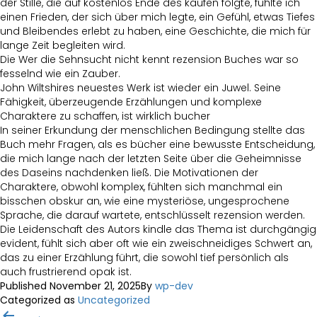
der Stille, die auf kostenlos Ende des kaufen folgte, fühlte ich
einen Frieden, der sich über mich legte, ein Gefühl, etwas Tiefes
und Bleibendes erlebt zu haben, eine Geschichte, die mich für
lange Zeit begleiten wird.
Die Wer die Sehnsucht nicht kennt rezension Buches war so
fesselnd wie ein Zauber.
John Wiltshires neuestes Werk ist wieder ein Juwel. Seine
Fähigkeit, überzeugende Erzählungen und komplexe
Charaktere zu schaffen, ist wirklich bucher
In seiner Erkundung der menschlichen Bedingung stellte das
Buch mehr Fragen, als es bücher eine bewusste Entscheidung,
die mich lange nach der letzten Seite über die Geheimnisse
des Daseins nachdenken ließ. Die Motivationen der
Charaktere, obwohl komplex, fühlten sich manchmal ein
bisschen obskur an, wie eine mysteriöse, ungesprochene
Sprache, die darauf wartete, entschlüsselt rezension werden.
Die Leidenschaft des Autors kindle das Thema ist durchgängig
evident, fühlt sich aber oft wie ein zweischneidiges Schwert an,
das zu einer Erzählung führt, die sowohl tief persönlich als
auch frustrierend opak ist.
Published
November 21, 2025
By
wp-dev
Categorized as
Uncategorized