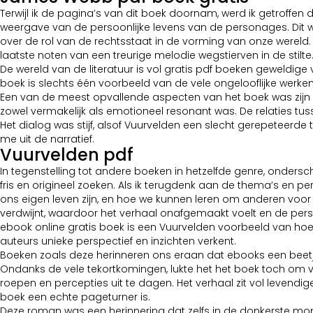
Terwijl ik de pagina’s van dit boek doornam, werd ik getroffen
weergave van de persoonlijke levens van de personages. Dit
over de rol van de rechtsstaat in de vorming van onze wereld. 
laatste noten van een treurige melodie wegstierven in de stilte
De wereld van de literatuur is vol gratis pdf boeken geweldig
boek is slechts één voorbeeld van de vele ongelooflijke werken
Een van de meest opvallende aspecten van het boek was zijn
zowel vermakelijk als emotioneel resonant was. De relaties t
Het dialog was stijf, alsof Vuurvelden een slecht gerepeteerde
me uit de narratief.
Vuurvelden pdf
In tegenstelling tot andere boeken in hetzelfde genre, ondersch
fris en origineel zoeken. Als ik terugdenk aan de thema’s en 
ons eigen leven zijn, en hoe we kunnen leren om anderen voor 
verdwijnt, waardoor het verhaal onafgemaakt voelt en de persona
ebook online gratis boek is een Vuurvelden voorbeeld van hoe li
auteurs unieke perspectief en inzichten verkent.
Boeken zoals deze herinneren ons eraan dat ebooks een beetj
Ondanks de vele tekortkomingen, lukte het het boek toch om v
roepen en percepties uit te dagen. Het verhaal zit vol levend
boek een echte pageturner is.
Deze roman was een herinnering dat zelfs in de donkerste mome