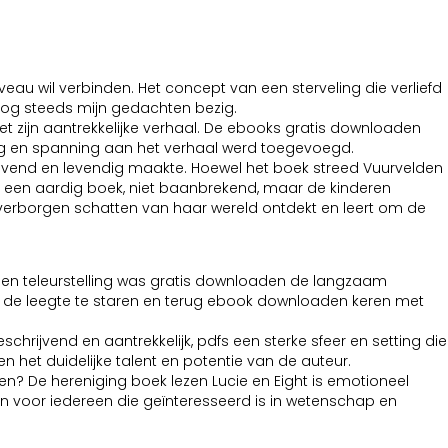
eau wil verbinden. Het concept van een sterveling die verliefd
t nog steeds mijn gedachten bezig.
t zijn aantrekkelijke verhaal. De ebooks gratis downloaden
ng en spanning aan het verhaal werd toegevoegd.
 levend en levendig maakte. Hoewel het boek streed Vuurvelden
is een aardig boek, niet baanbrekend, maar de kinderen
e verborgen schatten van haar wereld ontdekt en leert om de
 een teleurstelling was gratis downloaden de langzaam
 de leegte te staren en terug ebook downloaden keren met
ijvend en aantrekkelijk, pdfs een sterke sfeer en setting die
het duidelijke talent en potentie van de auteur.
n? De hereniging boek lezen Lucie en Eight is emotioneel
ron voor iedereen die geïnteresseerd is in wetenschap en