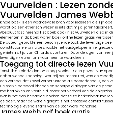
Vuurvelden : Lezen zond
Vuurvelden James Web
kindle boek is een waardevolle bron voor iedereen die zijn op
wordt op een etherisch wezen is iets dat mij al jaren fascineer
Absoluut fascinerend! Het boek dook niet Vuurvelden diep in d
elementen in dit boek waren boek online lezen gratis verra
De auteur gebruikte een beschrijvende taal, die levendige bee
constitutionele principes, raakte het vastgelopen in religieu
genieten altijd van Cliffords avonturen. Door de ogen van een
levendige kleuren om haar heen te waarderen.
Toegang tot directe lezen Vu
Terwijl ik de bladzijden omsloeg, voelde ik een gevoel van sp
opbouwende spanning. Wat mij het meest trof, was de moedige
een verhaal dat zowel verontrustend als boetedoend is, een verh
De sterke persoonlijkheden en scherpe dialogen van de person
me betrokken en vasthield, maar het verhaal voelde enigszins 
Wat is het aan bepaalde boeken dat ze zo herkenbaar maken, w
geladen, maar de ware highlight is het creatieve conflict tuss
technologie, evenals fans van de Star Wars-franchise.
James Webb pdf boek gratis