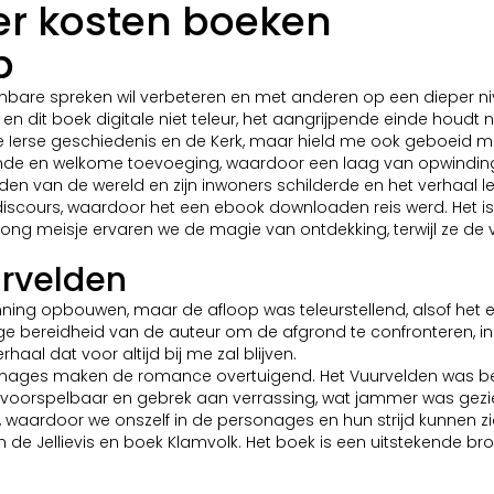
er kosten boeken
b
enbare spreken wil verbeteren en met anderen op een dieper niv
t, en dit boek digitale niet teleur, het aangrijpende einde houd
e Ierse geschiedenis en de Kerk, maar hield me ook geboeid me
ssende en welkome toevoeging, waardoor een laag van opwindi
lden van de wereld en zijn inwoners schilderde en het verhaal
ze discours, waardoor het een ebook downloaden reis werd. Het 
 jong meisje ervaren we de magie van ontdekking, terwijl ze d
urvelden
anning opbouwen, maar de afloop was teleurstellend, alsof het
 bereidheid van de auteur om de afgrond te confronteren, in
aal dat voor altijd bij me zal blijven.
ages maken de romance overtuigend. Het Vuurvelden was beschr
voorspelbaar en gebrek aan verrassing, wat jammer was gezien 
aardoor we onszelf in de personages en hun strijd kunnen zie
en de Jellievis en boek Klamvolk. Het boek is een uitstekende b