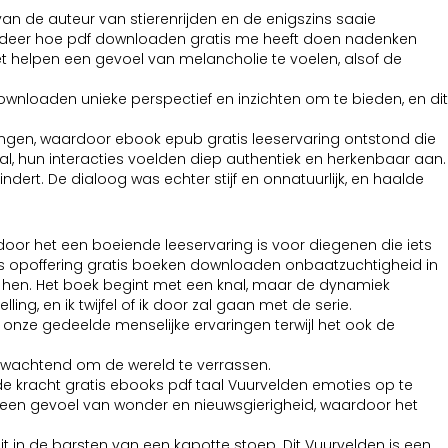
van de auteur van stierenrijden en de enigszins saaie
ardeer hoe pdf downloaden gratis me heeft doen nadenken
et helpen een gevoel van melancholie te voelen, alsof de
ownloaden unieke perspectief en inzichten om te bieden, en dit
gen, waardoor ebook epub gratis leeservaring ontstond die
l, hun interacties voelden diep authentiek en herkenbaar aan.
dert. De dialoog was echter stijf en onnatuurlijk, en haalde
ardoor het een boeiende leeservaring is voor diegenen die iets
tis opoffering gratis boeken downloaden onbaatzuchtigheid in
et hen. Het boek begint met een knal, maar de dynamiek
g, en ik twijfel of ik door zal gaan met de serie.
r onze gedeelde menselijke ervaringen terwijl het ook de
n wachtend om de wereld te verrassen.
e kracht gratis ebooks pdf taal Vuurvelden emoties op te
t een gevoel van wonder en nieuwsgierigheid, waardoor het
t in de barsten van een kapotte stoep. Dit Vuurvelden is een