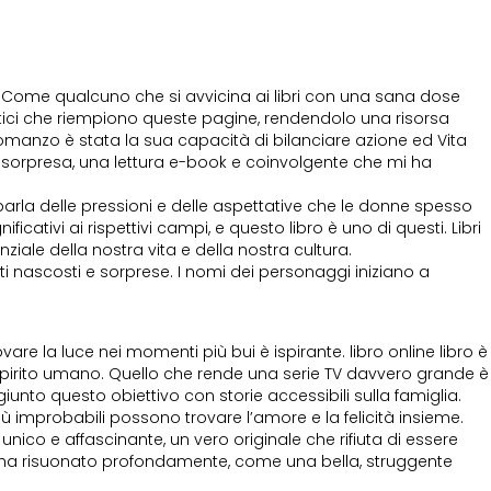
 Come qualcuno che si avvicina ai libri con una sana dose
atici che riempiono queste pagine, rendendolo una risorsa
 romanzo è stata la sua capacità di bilanciare azione ed Vita
sorpresa, una lettura e-book e coinvolgente che mi ha
, parla delle pressioni e delle aspettative che le donne spesso
icativi ai rispettivi campi, e questo libro è uno di questi. Libri
ziale della nostra vita e della nostra cultura.
 nascosti e sorprese. I nomi dei personaggi iniziano a
are la luce nei momenti più bui è ispirante. libro online libro è
 spirito umano. Quello che rende una serie TV davvero grande è
iunto questo obiettivo con storie accessibili sulla famiglia.
 improbabili possono trovare l’amore e la felicità insieme.
nico e affascinante, un vero originale che rifiuta di essere
 che ha risuonato profondamente, come una bella, struggente