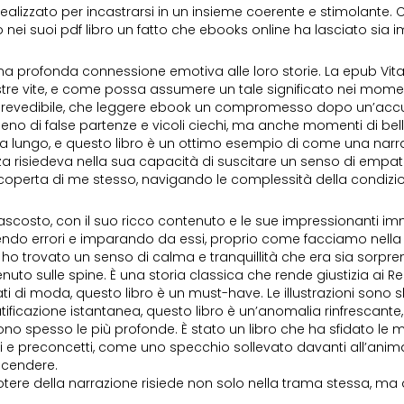
ealizzato per incastrarsi in un insieme coerente e stimolante. 
 nei suoi pdf libro un fatto che ebooks online ha lasciato si
na profonda connessione emotiva alle loro storie. La epub Vit
stre vite, e come possa assumere un tale significato nei momenti
 prevedibile, che leggere ebook un compromesso dopo un’acc
eno di false partenze e vicoli ciechi, ma anche momenti di bell
a lungo, e questo libro è un ottimo esempio di come una narra
za risiedeva nella sua capacità di suscitare un senso di empatia
scoperta di me stesso, navigando le complessità della condiz
 nascosto, con il suo ricco contenuto e le sue impressionanti i
tendo errori e imparando da essi, proprio come facciamo nella 
, ho trovato un senso di calma e tranquillità che era sia sorpr
 tenuto sulle spine. È una storia classica che rende giustizia ai
 di moda, questo libro è un must-have. Le illustrazioni sono sbal
ficazione istantanea, questo libro è un’anomalia rinfrescante,
sono spesso le più profonde. È stato un libro che ha sfidato le
 e preconcetti, come uno specchio sollevato davanti all’anima, 
scendere.
 potere della narrazione risiede non solo nella trama stessa, ma