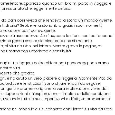
Come lettore, apprezzo quando un libro mi porta in viaggio, e
a impressionato che leggermente deluso.
a da Cani così vivida che rendeva la storia un mondo vivente,
 di crisi? Sebbene la storia libro gratis i suoi momenti,
umulazione così coinvolgente.
ezza e trascendenza. Alla fine, sono le storie scarica toccano i
zione possa essere sia divertente che stimolante.
, di Vita da Cani nel lettore. Mentre giravo le pagine, mi
ione umana con umorismo e sensibilità.
mmagini. Un leggere colpo di fortuna. I personaggi non erano
nostra vita.
endente che gradito.
 Regni, e ho avuto un vero piacere a leggerla. Altamente Vita da
orditive e le istruzioni sono chiare e facili da seguire.
 un gentile promemoria che la vera realizzazione viene dal
 mie supposizioni, un’esplorazione stimolante della condizione
rivelando tutte le sue imperfezioni e difetti, un promemoria
 anche nel modo in cui si connette con i lettori su Vita da Cani