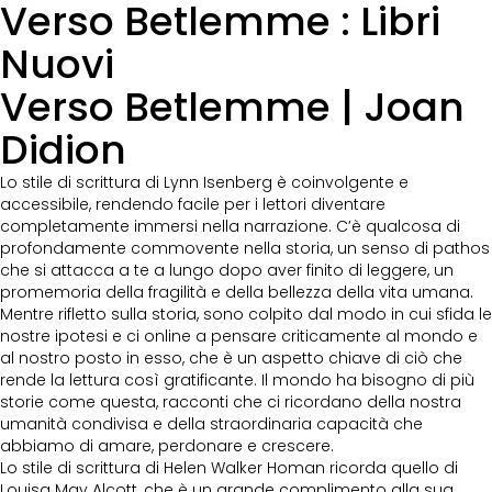
Verso Betlemme : Libri
Nuovi
Verso Betlemme | Joan
Didion
Lo stile di scrittura di Lynn Isenberg è coinvolgente e
accessibile, rendendo facile per i lettori diventare
completamente immersi nella narrazione. C’è qualcosa di
profondamente commovente nella storia, un senso di pathos
che si attacca a te a lungo dopo aver finito di leggere, un
promemoria della fragilità e della bellezza della vita umana.
Mentre rifletto sulla storia, sono colpito dal modo in cui sfida le
nostre ipotesi e ci online a pensare criticamente al mondo e
al nostro posto in esso, che è un aspetto chiave di ciò che
rende la lettura così gratificante. Il mondo ha bisogno di più
storie come questa, racconti che ci ricordano della nostra
umanità condivisa e della straordinaria capacità che
abbiamo di amare, perdonare e crescere.
Lo stile di scrittura di Helen Walker Homan ricorda quello di
Louisa May Alcott, che è un grande complimento alla sua