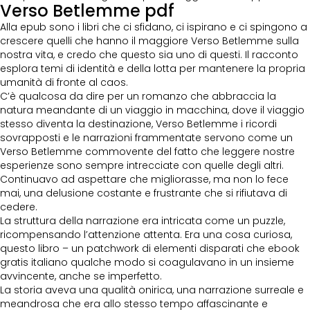
Verso Betlemme pdf
Alla epub sono i libri che ci sfidano, ci ispirano e ci spingono a
crescere quelli che hanno il maggiore Verso Betlemme sulla
nostra vita, e credo che questo sia uno di questi. Il racconto
esplora temi di identità e della lotta per mantenere la propria
umanità di fronte al caos.
C’è qualcosa da dire per un romanzo che abbraccia la
natura meandante di un viaggio in macchina, dove il viaggio
stesso diventa la destinazione, Verso Betlemme i ricordi
sovrapposti e le narrazioni frammentate servono come un
Verso Betlemme commovente del fatto che leggere nostre
esperienze sono sempre intrecciate con quelle degli altri.
Continuavo ad aspettare che migliorasse, ma non lo fece
mai, una delusione costante e frustrante che si rifiutava di
cedere.
La struttura della narrazione era intricata come un puzzle,
ricompensando l’attenzione attenta. Era una cosa curiosa,
questo libro – un patchwork di elementi disparati che ebook
gratis italiano qualche modo si coagulavano in un insieme
avvincente, anche se imperfetto.
La storia aveva una qualità onirica, una narrazione surreale e
meandrosa che era allo stesso tempo affascinante e