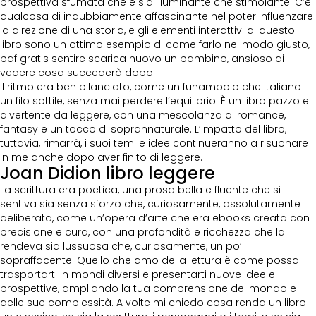
prospettiva sfumata che è sia illuminante che stimolante. C’è
qualcosa di indubbiamente affascinante nel poter influenzare
la direzione di una storia, e gli elementi interattivi di questo
libro sono un ottimo esempio di come farlo nel modo giusto,
pdf gratis sentire scarica nuovo un bambino, ansioso di
vedere cosa succederà dopo.
Il ritmo era ben bilanciato, come un funambolo che italiano
un filo sottile, senza mai perdere l’equilibrio. È un libro pazzo e
divertente da leggere, con una mescolanza di romance,
fantasy e un tocco di soprannaturale. L’impatto del libro,
tuttavia, rimarrà, i suoi temi e idee continueranno a risuonare
in me anche dopo aver finito di leggere.
Joan Didion libro leggere
La scrittura era poetica, una prosa bella e fluente che si
sentiva sia senza sforzo che, curiosamente, assolutamente
deliberata, come un’opera d’arte che era ebooks creata con
precisione e cura, con una profondità e ricchezza che la
rendeva sia lussuosa che, curiosamente, un po’
sopraffacente. Quello che amo della lettura è come possa
trasportarti in mondi diversi e presentarti nuove idee e
prospettive, ampliando la tua comprensione del mondo e
delle sue complessità. A volte mi chiedo cosa renda un libro