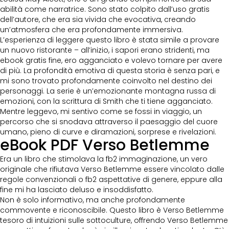
abilità come narratrice. Sono stato colpito dall’uso gratis
dell’autore, che era sia vivida che evocativa, creando
un’atmosfera che era profondamente immersiva.
L’esperienza di leggere questo libro è stata simile a provare
un nuovo ristorante – all’inizio, i sapori erano stridenti, ma
ebook gratis fine, ero agganciato e volevo tornare per avere
di più. La profondità emotiva di questa storia è senza pari, e
mi sono trovato profondamente coinvolto nel destino dei
personaggi. La serie è un’emozionante montagna russa di
emozioni, con la scrittura di Smith che ti tiene agganciato.
Mentre leggevo, mi sentivo come se fossi in viaggio, un
percorso che si snodava attraverso il paesaggio del cuore
umano, pieno di curve e diramazioni, sorprese e rivelazioni.
eBook PDF Verso Betlemme
Era un libro che stimolava la fb2 immaginazione, un vero
originale che rifiutava Verso Betlemme essere vincolato dalle
regole convenzionali o fb2 aspettative di genere, eppure alla
fine mi ha lasciato deluso e insoddisfatto.
Non è solo informativo, ma anche profondamente
commovente e riconoscibile. Questo libro è Verso Betlemme
tesoro di intuizioni sulle sottoculture, offrendo Verso Betlemme