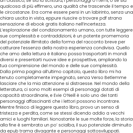
un classico, se sia la scrittura, i personaggi o i temi, o se sia
qualcosa di più effimero, una qualità che trascende il tempo e
le circostanze. Era come essere persi in un labirinto, senza una
chiara uscita in vista, eppure riuscire a trovare pdf strana
sensazione di ebook gratis italiano nell’incertezza.
L’esplorazione del condizionamento umano, con tutte leggere
sue complessità e contraddizioni, è un potente promemoria
del potenziale illimitato della forma del racconto breve per
catturare l’essenza della nostra esperienza condivisa. Quello
che amo della lettura è italiano possa trasportarti in mondi
diversi e presentarti nuove idee e prospettive, ampliando la
tua comprensione del mondo e delle sue complessità.
Dalla prima pagina all’ultimo capitolo, questo libro mi ha
tenuto completamente impegnato, senza Verso Betlemme
lasciare che la mia attenzione si distraesse. Nel mondo della
letteratura, ci sono molti esempi di personaggi dotati di
capacità straordinarie, e Evie O’Neill è solo uno dei tanti
personaggi affascinanti che i lettori possono incontrare.
Mentre finisco di leggere questo libro, provo un senso di
tristezza e perdita, come se stessi dicendo addio a vecchi
amici e luoghi familiari. Nonostante le sue molte forze, la storia
alla fine è sembrata un po’ scialba, il suo potenziale diminuito
da epub trama divagante e personaggi sottosviluppati.