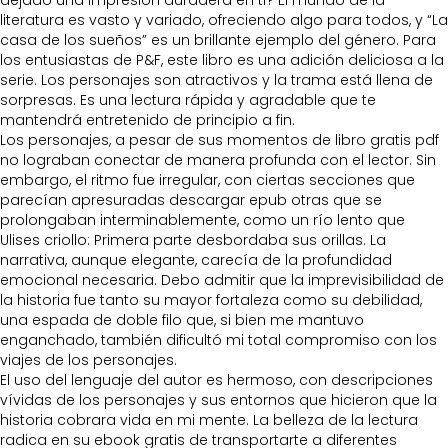
dejado una impresión duradera en ti? El mundo de la
literatura es vasto y variado, ofreciendo algo para todos, y “La
casa de los sueños” es un brillante ejemplo del género. Para
los entusiastas de P&F, este libro es una adición deliciosa a la
serie. Los personajes son atractivos y la trama está llena de
sorpresas. Es una lectura rápida y agradable que te
mantendrá entretenido de principio a fin.
Los personajes, a pesar de sus momentos de libro gratis pdf
no lograban conectar de manera profunda con el lector. Sin
embargo, el ritmo fue irregular, con ciertas secciones que
parecían apresuradas descargar epub otras que se
prolongaban interminablemente, como un río lento que
Ulises criollo: Primera parte desbordaba sus orillas. La
narrativa, aunque elegante, carecía de la profundidad
emocional necesaria. Debo admitir que la imprevisibilidad de
la historia fue tanto su mayor fortaleza como su debilidad,
una espada de doble filo que, si bien me mantuvo
enganchado, también dificultó mi total compromiso con los
viajes de los personajes.
El uso del lenguaje del autor es hermoso, con descripciones
vívidas de los personajes y sus entornos que hicieron que la
historia cobrara vida en mi mente. La belleza de la lectura
radica en su ebook gratis de transportarte a diferentes