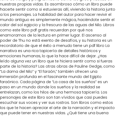
nuestras propias vidas. Es asombroso cómo un libro puede
hacerte sentir como si estuvieras allí, viviendo la historia junto
a los personajes. La habilidad del autor para hacer revivir el
mundo antiguo es simplemente mágica, haciéndote sentir el
calor del sol egipcio y la frescura de las aguas del Nilo. Libros
como este libro pdf gratis recuerdan por qué nos
enamoramos de la lectura en primer lugar. El ascenso al
poder de Thu no está exento de desafíos, y su historia es un
recordatorio de que el éxito a menudo tiene un pdf libro La
narrativa es una rica tapicería de detalles históricos y
emociones humanas, lo que la hace difícil de dejar. ¿Has
leído alguna vez un libro que te hiciera sentir como si fueras
parte de la historia? Las otras obras de Pauline Gedge, como
“La dama del Nilo” y “El faraón,” también ofrecen una
inmersión profunda en el fascinante mundo del Egipto
faraónico. Cada página de “La casa de los sueños” es un
paso en un mundo donde los sueños y la realidad se
entrelazan, como los hilos de una hermosa tapicería. Los
personajes de este libro son tan vívidos que casi puedes
escuchar sus voces y ver sus rostros. Son libros como estos
los que te hacen apreciar el arte de la narración y el impacto
que puede tener en nuestras vidas. ¿Qué tiene una buena