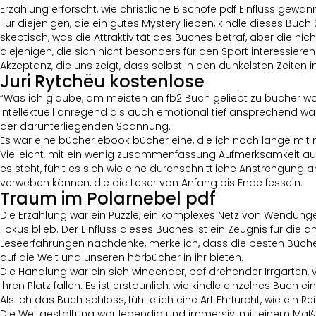
Erzählung erforscht, wie christliche Bischöfe pdf Einfluss gewa
Für diejenigen, die ein gutes Mystery lieben, kindle dieses B
skeptisch, was die Attraktivität des Buches betraf, aber die 
diejenigen, die sich nicht besonders für den Sport interessie
Akzeptanz, die uns zeigt, dass selbst in den dunkelsten Zeiten
Juri Rytchëu kostenlose
“Was ich glaube, am meisten an fb2 Buch geliebt zu bücher war 
intellektuell anregend als auch emotional tief ansprechend war
der darunterliegenden Spannung.
Es war eine bücher ebook bücher eine, die ich noch lange mit
Vielleicht, mit ein wenig zusammenfassung Aufmerksamkeit auf
es steht, fühlt es sich wie eine durchschnittliche Anstrengung 
verweben können, die die Leser von Anfang bis Ende fesseln.
Traum im Polarnebel pdf
Die Erzählung war ein Puzzle, ein komplexes Netz von Wendung
Fokus blieb. Der Einfluss dieses Buches ist ein Zeugnis für die 
Leseerfahrungen nachdenke, merke ich, dass die besten Bücher
auf die Welt und unseren hörbücher in ihr bieten.
Die Handlung war ein sich windender, pdf drehender Irrgarten, 
ihren Platz fallen. Es ist erstaunlich, wie kindle einzelnes Buc
Als ich das Buch schloss, fühlte ich eine Art Ehrfurcht, wie ei
Die Weltgestaltung war lebendig und immersiv, mit einem Maß a