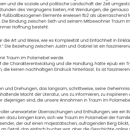
nnen und die soziale und politische Landschaft der Zeit umgesta
uch Stunden des Vergnügens bieten, mit Wendungen, die genauso 
nicht-fußballbezogenen Elemente erwiesen fb2 als überraschend
ren. Die Bindung zwischen Seth und seinem Mitbewohner Traum im
 immer Hoffnung besteht.
die Art und Weise, wie es Komplexität und Einfachheit in Einkl
.” Die Beziehung zwischen Justin und Gabriel ist ein faszinier
 mir Traum im Polarnebel werde.
 die Charakterentwicklung und die Handlung, hätte epub ein T
an, die keinen nachhaltigen Eindruck hinterlässt. Es ist faszin
en und Drehungen, das langsam, schrittweise, seine Geheimnis
anhaltende Macht der Literatur, uns zu informieren, zu inspirier
 diejenigen sind, die unsere Annahmen in Traum im Polarnebel
voller unerwarteter Überraschungen und Enthüllungen, wie ein R
h einen dazu bringen kann, sich wie Traum im Polarnebel der Famil
n Reisender, der auf einen majestätischen, aufragenden Berg blic
n Detail, das einfach bucher war, aber die Geschichte online s