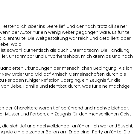
letztendlich aber ins Leere lief. Und dennoch, trotz all seiner
, wenn der Autor nur ein wenig weiter gegangen wäre. Es fühlte
 enthüllte. Die Weltgestaltung war reich und detailliert, aber
nebel Wald.
ur ist sowohl authentisch als auch unterhaltsam. Die Handlung
es Tier, unzähmbar und unvorhersehbar, mich atemlos und nach
, nuancierten Erkundungen der menschlichen Bedingung. Als ich
 der New Order und Old pdf Amisch Gemeinschaften durch die
erioden ruhiger Reflexion überging, ein Zeugnis für die
 Liebe, Familie und Identität durch, was für eine mächtige
sen der Charaktere waren tief berührend und nachvollziehbar,
er Muster und Farben, ein Zeugnis für den menschlichen Geist
e sich tief und nachvollziehbar anfühlen. Ich war enttäuscht,
wie ein platzender Ballon am Ende einer Party anfühlte. Die