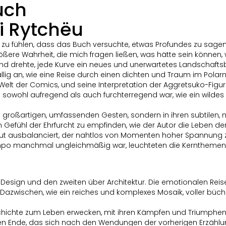
uch
i Rytchëu
in zu fühlen, dass das Buch versuchte, etwas Profundes zu sagen, 
größere Wahrheit, die mich fragen ließen, was hätte sein können
nd drehte, jede Kurve ein neues und unerwartetes Landschaftsbild
llig an, wie eine Reise durch einen dichten und Traum im Polar
ie Welt der Comics, und seine Interpretation der Aggretsuko-Fig
e sowohl aufregend als auch furchterregend war, wie ein wild
ren großartigen, umfassenden Gesten, sondern in ihren subtilen
in Gefühl der Ehrfurcht zu empfinden, wie der Autor die Leben
t ausbalanciert, der nahtlos von Momenten hoher Spannung zu P
po manchmal ungleichmäßig war, leuchteten die Kernthemen von
r Design und den zweiten über Architektur. Die emotionalen Rei
Dazwischen, wie ein reiches und komplexes Mosaik, voller büch
ichte zum Leben erwecken, mit ihren Kämpfen und Triumphen, di
n Ende, das sich nach den Wendungen der vorherigen Erzählung 