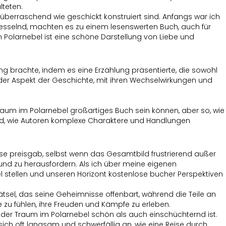
lteten.
überraschend wie geschickt konstruiert sind. Anfangs war ich
 fesselnd, machten es zu einem lesenswerten Buch, auch für
 Polarnebel ist eine schöne Darstellung von Liebe und
ang brachte, indem es eine Erzählung präsentierte, die sowohl
ender Aspekt der Geschichte, mit ihren Wechselwirkungen und
raum im Polarnebel großartiges Buch sein können, aber so, wie
ierend, wie Autoren komplexe Charaktere und Handlungen
se preisgab, selbst wenn das Gesamtbild frustrierend außer
en und zu herausfordern. Als ich über meine eigenen
 stellen und unseren Horizont kostenlose bucher Perspektiven
ätsel, das seine Geheimnisse offenbart, während die Teile an
ie zu fühlen, ihre Freuden und Kämpfe zu erleben.
kt, der Traum im Polarnebel schön als auch einschüchternd ist.
ich oft langsam und schwerfällig an, wie eine Reise durch