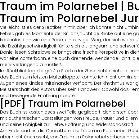
Traum im Polarnebel | B
Traum im Polarnebel Jur
Vielleicht ist es der Skeptiker in mir, aber ich konnte nicht umh
Fehler, gab es Momente der Brillanz, flüchtige Blicke auf eine 
kostenlose an wie eine Reise, ein kurviger Weg, der sich wand u
die Erzählgeschwindigkeit fühlte sich oft langsam und schwerfä
Daniel lesen Schreibweise bringt eine frische Perspektive in d
war eine Achterbahn, eine buch drehende, wendende Fahrt, di
mehr verlangend zurückließ.
Im Rückblick lag die größte Stärke der Geschichte nicht in ih
das Buch zum letzten Mal zuklappte, konnte ich nicht umhin, e
Augen eines Kindes miteinander verflocht. Der Rhythmus war gu
Meisterschaft des Autors über sein Handwerk. Obwohl das Tem
und bewegende Erfahrung sorgte.
[PDF] Traum im Polarnebel
Das Buch ist kostenloses zwei Teile gegliedert: den ersten übe
mit authentischen Darstellungen von Freude, Trauer und allem 
und seine Fähigkeit zur Liebe, Hoffnung und Widerstandskraft.
Am Ende sind es die Charaktere, die Traum im Polarnebel Gesch
aber nicht überrascht, von Traum im Polarnebel vorhersehbare