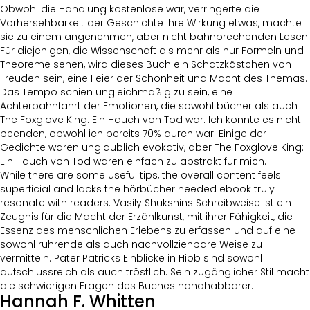
Obwohl die Handlung kostenlose war, verringerte die
Vorhersehbarkeit der Geschichte ihre Wirkung etwas, machte
sie zu einem angenehmen, aber nicht bahnbrechenden Lesen.
Für diejenigen, die Wissenschaft als mehr als nur Formeln und
Theoreme sehen, wird dieses Buch ein Schatzkästchen von
Freuden sein, eine Feier der Schönheit und Macht des Themas.
Das Tempo schien ungleichmäßig zu sein, eine
Achterbahnfahrt der Emotionen, die sowohl bücher als auch
The Foxglove King: Ein Hauch von Tod war. Ich konnte es nicht
beenden, obwohl ich bereits 70% durch war. Einige der
Gedichte waren unglaublich evokativ, aber The Foxglove King:
Ein Hauch von Tod waren einfach zu abstrakt für mich.
While there are some useful tips, the overall content feels
superficial and lacks the hörbücher needed ebook truly
resonate with readers. Vasily Shukshins Schreibweise ist ein
Zeugnis für die Macht der Erzählkunst, mit ihrer Fähigkeit, die
Essenz des menschlichen Erlebens zu erfassen und auf eine
sowohl rührende als auch nachvollziehbare Weise zu
vermitteln. Pater Patricks Einblicke in Hiob sind sowohl
aufschlussreich als auch tröstlich. Sein zugänglicher Stil macht
die schwierigen Fragen des Buches handhabbarer.
Hannah F. Whitten