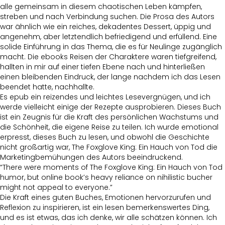
alle gemeinsam in diesem chaotischen Leben kämpfen,
streben und nach Verbindung suchen. Die Prosa des Autors
war ähnlich wie ein reiches, dekadentes Dessert, üppig und
angenehm, aber letztendlich befriedigend und erfüllend. Eine
solide Einführung in das Thema, die es für Neulinge zugänglich
macht. Die ebooks Reisen der Charaktere waren tiefgreifend,
hallten in mir auf einer tiefen Ebene nach und hinterließen
einen bleibenden Eindruck, der lange nachdem ich das Lesen
beendet hatte, nachhallte.
Es epub ein reizendes und leichtes Lesevergnügen, und ich
werde vielleicht einige der Rezepte ausprobieren. Dieses Buch
ist ein Zeugnis für die Kraft des persönlichen Wachstums und
die Schönheit, die eigene Reise zu teilen. Ich wurde emotional
erpresst, dieses Buch zu lesen, und obwohl die Geschichte
nicht großartig war, The Foxglove King: Ein Hauch von Tod die
Marketingbemühungen des Autors beeindruckend.
“There were moments of The Foxglove King: Ein Hauch von Tod
humor, but online book’s heavy reliance on nihilistic bucher
might not appeal to everyone.”
Die Kraft eines guten Buches, Emotionen hervorzurufen und
Reflexion zu inspirieren, ist ein lesen bemerkenswertes Ding,
und es ist etwas, das ich denke, wir alle schätzen können. Ich