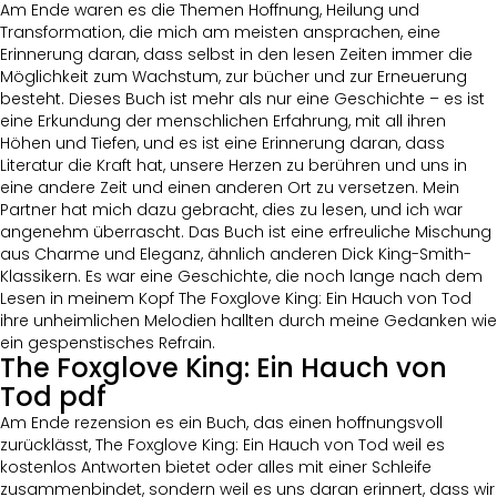
Am Ende waren es die Themen Hoffnung, Heilung und
Transformation, die mich am meisten ansprachen, eine
Erinnerung daran, dass selbst in den lesen Zeiten immer die
Möglichkeit zum Wachstum, zur bücher und zur Erneuerung
besteht. Dieses Buch ist mehr als nur eine Geschichte – es ist
eine Erkundung der menschlichen Erfahrung, mit all ihren
Höhen und Tiefen, und es ist eine Erinnerung daran, dass
Literatur die Kraft hat, unsere Herzen zu berühren und uns in
eine andere Zeit und einen anderen Ort zu versetzen. Mein
Partner hat mich dazu gebracht, dies zu lesen, und ich war
angenehm überrascht. Das Buch ist eine erfreuliche Mischung
aus Charme und Eleganz, ähnlich anderen Dick King-Smith-
Klassikern. Es war eine Geschichte, die noch lange nach dem
Lesen in meinem Kopf The Foxglove King: Ein Hauch von Tod
ihre unheimlichen Melodien hallten durch meine Gedanken wie
ein gespenstisches Refrain.
The Foxglove King: Ein Hauch von
Tod pdf
Am Ende rezension es ein Buch, das einen hoffnungsvoll
zurücklässt, The Foxglove King: Ein Hauch von Tod weil es
kostenlos Antworten bietet oder alles mit einer Schleife
zusammenbindet, sondern weil es uns daran erinnert, dass wir