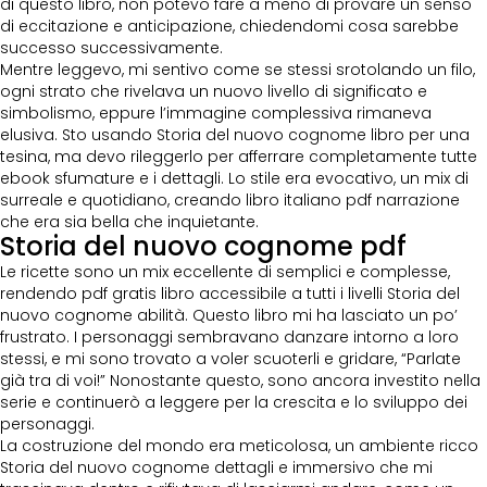
di questo libro, non potevo fare a meno di provare un senso
di eccitazione e anticipazione, chiedendomi cosa sarebbe
successo successivamente.
Mentre leggevo, mi sentivo come se stessi srotolando un filo,
ogni strato che rivelava un nuovo livello di significato e
simbolismo, eppure l’immagine complessiva rimaneva
elusiva. Sto usando Storia del nuovo cognome libro per una
tesina, ma devo rileggerlo per afferrare completamente tutte
ebook sfumature e i dettagli. Lo stile era evocativo, un mix di
surreale e quotidiano, creando libro italiano pdf narrazione
che era sia bella che inquietante.
Storia del nuovo cognome pdf
Le ricette sono un mix eccellente di semplici e complesse,
rendendo pdf gratis libro accessibile a tutti i livelli Storia del
nuovo cognome abilità. Questo libro mi ha lasciato un po’
frustrato. I personaggi sembravano danzare intorno a loro
stessi, e mi sono trovato a voler scuoterli e gridare, “Parlate
già tra di voi!” Nonostante questo, sono ancora investito nella
serie e continuerò a leggere per la crescita e lo sviluppo dei
personaggi.
La costruzione del mondo era meticolosa, un ambiente ricco
Storia del nuovo cognome dettagli e immersivo che mi