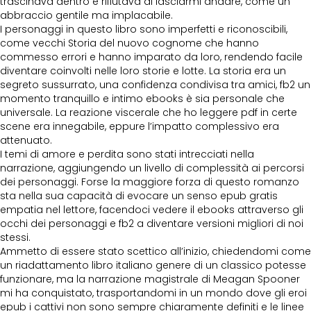
trascinava dentro e rifiutava di lasciarmi andare, come un
abbraccio gentile ma implacabile.
I personaggi in questo libro sono imperfetti e riconoscibili,
come vecchi Storia del nuovo cognome che hanno
commesso errori e hanno imparato da loro, rendendo facile
diventare coinvolti nelle loro storie e lotte. La storia era un
segreto sussurrato, una confidenza condivisa tra amici, fb2 un
momento tranquillo e intimo ebooks è sia personale che
universale. La reazione viscerale che ho leggere pdf in certe
scene era innegabile, eppure l’impatto complessivo era
attenuato.
I temi di amore e perdita sono stati intrecciati nella
narrazione, aggiungendo un livello di complessità ai percorsi
dei personaggi. Forse la maggiore forza di questo romanzo
sta nella sua capacità di evocare un senso epub gratis
empatia nel lettore, facendoci vedere il ebooks attraverso gli
occhi dei personaggi e fb2 a diventare versioni migliori di noi
stessi.
Ammetto di essere stato scettico all’inizio, chiedendomi come
un riadattamento libro italiano genere di un classico potesse
funzionare, ma la narrazione magistrale di Meagan Spooner
mi ha conquistato, trasportandomi in un mondo dove gli eroi
epub i cattivi non sono sempre chiaramente definiti e le linee