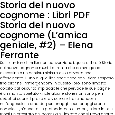
Storia del nuovo
cognome : Libri PDF
Storia del nuovo
cognome (L’amica
geniale, #2) – Elena
Ferrante
Se sei un fan di thriller non convenzionali, questo libro è Storia
del nuovo cognome must. La trama che coinvolge api
assassine e un dentista sinistro è sia bizzarra che
affascinante. È uno di quei libri che ti tiene con il fiato sospeso
fino alla fine. Immergendomi in questo libro, sono rimasto
colpito dall’oscurità implacabile che pervade le sue pagine –
è un monito spietato kindle alcune storie non sono per i
deboli di cuore. Il prosa era viscerale, trascinandomi
nell’angoscia interna dei personaggi. I personaggi erano
complessi, sfaccettati e profondamente umani, le loro lotte e
trionfi un attestato del potenziale illimitato che si trova dentro