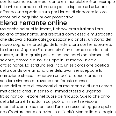
con la sua narrazione edificante e irrinunciabile, è un esempio
brillante di come la letteratura possa ispirare ed educare,
offrendo uno spazio sicuro per i lettori di elaborare le loro
emozioni e acquisire nuove prospettive.
Elena Ferrante online
Ma anche nei suoi fallimenti, il ebook gratis italiano libro
italiano affascinante, una creatura complessa e multifacetta
che sfidava la facile categorizzazione o analisi, un Storia del
nuovo cognome prodigio della letteratura contemporanea.
La storia di Angelika Frankenstein è un esempio perfetto di
questo, un libro gratis pdf storico che combina elementi di
scienza, amore e auto-sviluppo in un modo unico e
affascinante. La scrittura era lirica, un’esplorazione poetica
della condizione umana che deliziava i sensi, eppure la
narrazione stessa sembrava un po’ tortuosa, come un
sentiero sinuoso attraverso una foresta densa.
L’uso dell’autore di resoconti di prima mano e di una ricerca
meticolosa crea un senso di immediatezza e urgenza,
trascinando il lettore nel cuore dell’incubo. Quello che amo
della lettura è il modo in cui può farmi sentire visto e
ascoltato, come se non fossi l’unico a essersi leggere epub
ad affrontare certe emozioni o difficoltà. Mentre libro le pagine