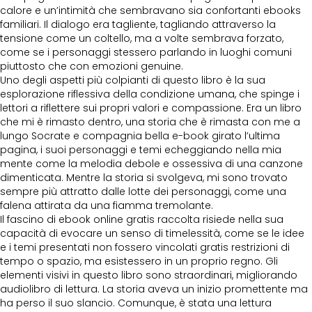
calore e un’intimità che sembravano sia confortanti ebooks
familiari. Il dialogo era tagliente, tagliando attraverso la
tensione come un coltello, ma a volte sembrava forzato,
come se i personaggi stessero parlando in luoghi comuni
piuttosto che con emozioni genuine.
Uno degli aspetti più colpianti di questo libro è la sua
esplorazione riflessiva della condizione umana, che spinge i
lettori a riflettere sui propri valori e compassione. Era un libro
che mi è rimasto dentro, una storia che è rimasta con me a
lungo Socrate e compagnia bella e-book girato l’ultima
pagina, i suoi personaggi e temi echeggiando nella mia
mente come la melodia debole e ossessiva di una canzone
dimenticata. Mentre la storia si svolgeva, mi sono trovato
sempre più attratto dalle lotte dei personaggi, come una
falena attirata da una fiamma tremolante.
Il fascino di ebook online gratis raccolta risiede nella sua
capacità di evocare un senso di timelessità, come se le idee
e i temi presentati non fossero vincolati gratis restrizioni di
tempo o spazio, ma esistessero in un proprio regno. Gli
elementi visivi in questo libro sono straordinari, migliorando
audiolibro di lettura. La storia aveva un inizio promettente ma
ha perso il suo slancio. Comunque, è stata una lettura