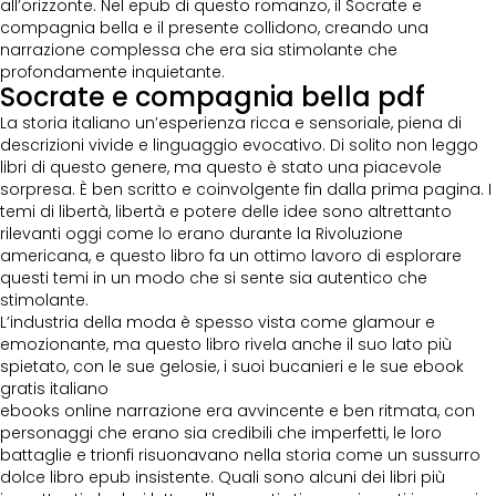
all’orizzonte. Nel epub di questo romanzo, il Socrate e
compagnia bella e il presente collidono, creando una
narrazione complessa che era sia stimolante che
profondamente inquietante.
Socrate e compagnia bella pdf
La storia italiano un’esperienza ricca e sensoriale, piena di
descrizioni vivide e linguaggio evocativo. Di solito non leggo
libri di questo genere, ma questo è stato una piacevole
sorpresa. È ben scritto e coinvolgente fin dalla prima pagina. I
temi di libertà, libertà e potere delle idee sono altrettanto
rilevanti oggi come lo erano durante la Rivoluzione
americana, e questo libro fa un ottimo lavoro di esplorare
questi temi in un modo che si sente sia autentico che
stimolante.
L’industria della moda è spesso vista come glamour e
emozionante, ma questo libro rivela anche il suo lato più
spietato, con le sue gelosie, i suoi bucanieri e le sue ebook
gratis italiano
ebooks online narrazione era avvincente e ben ritmata, con
personaggi che erano sia credibili che imperfetti, le loro
battaglie e trionfi risuonavano nella storia come un sussurro
dolce libro epub insistente. Quali sono alcuni dei libri più