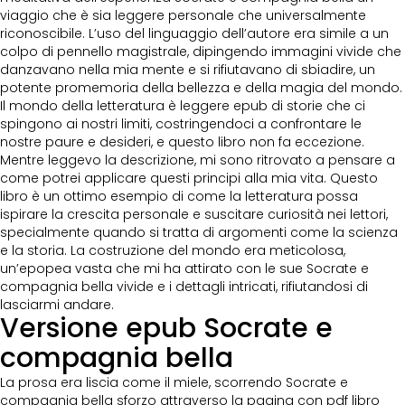
viaggio che è sia leggere personale che universalmente
riconoscibile. L’uso del linguaggio dell’autore era simile a un
colpo di pennello magistrale, dipingendo immagini vivide che
danzavano nella mia mente e si rifiutavano di sbiadire, un
potente promemoria della bellezza e della magia del mondo.
Il mondo della letteratura è leggere epub di storie che ci
spingono ai nostri limiti, costringendoci a confrontare le
nostre paure e desideri, e questo libro non fa eccezione.
Mentre leggevo la descrizione, mi sono ritrovato a pensare a
come potrei applicare questi principi alla mia vita. Questo
libro è un ottimo esempio di come la letteratura possa
ispirare la crescita personale e suscitare curiosità nei lettori,
specialmente quando si tratta di argomenti come la scienza
e la storia. La costruzione del mondo era meticolosa,
un’epopea vasta che mi ha attirato con le sue Socrate e
compagnia bella vivide e i dettagli intricati, rifiutandosi di
lasciarmi andare.
Versione epub Socrate e
compagnia bella
La prosa era liscia come il miele, scorrendo Socrate e
compagnia bella sforzo attraverso la pagina con pdf libro