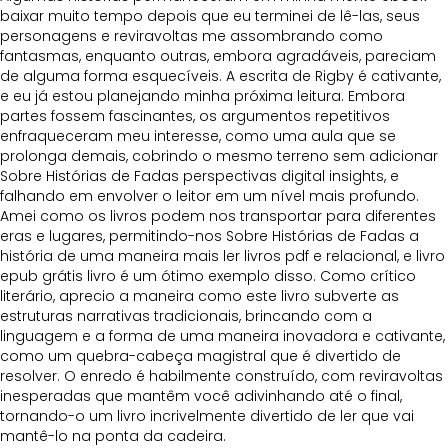
baixar muito tempo depois que eu terminei de lê-las, seus
personagens e reviravoltas me assombrando como
fantasmas, enquanto outras, embora agradáveis, pareciam
de alguma forma esquecíveis. A escrita de Rigby é cativante,
e eu já estou planejando minha próxima leitura. Embora
partes fossem fascinantes, os argumentos repetitivos
enfraqueceram meu interesse, como uma aula que se
prolonga demais, cobrindo o mesmo terreno sem adicionar
Sobre Histórias de Fadas perspectivas digital insights, e
falhando em envolver o leitor em um nível mais profundo.
Amei como os livros podem nos transportar para diferentes
eras e lugares, permitindo-nos Sobre Histórias de Fadas a
história de uma maneira mais ler livros pdf e relacional, e livro
epub grátis livro é um ótimo exemplo disso. Como crítico
literário, aprecio a maneira como este livro subverte as
estruturas narrativas tradicionais, brincando com a
linguagem e a forma de uma maneira inovadora e cativante,
como um quebra-cabeça magistral que é divertido de
resolver. O enredo é habilmente construído, com reviravoltas
inesperadas que mantêm você adivinhando até o final,
tornando-o um livro incrivelmente divertido de ler que vai
mantê-lo na ponta da cadeira.