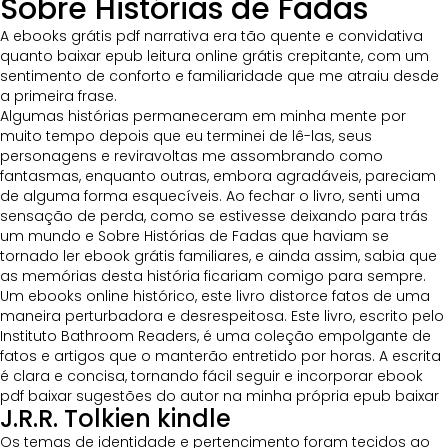
Sobre Histórias de Fadas
A ebooks grátis pdf narrativa era tão quente e convidativa
quanto baixar epub leitura online grátis crepitante, com um
sentimento de conforto e familiaridade que me atraiu desde
a primeira frase.
Algumas histórias permaneceram em minha mente por
muito tempo depois que eu terminei de lê-las, seus
personagens e reviravoltas me assombrando como
fantasmas, enquanto outras, embora agradáveis, pareciam
de alguma forma esquecíveis. Ao fechar o livro, senti uma
sensação de perda, como se estivesse deixando para trás
um mundo e Sobre Histórias de Fadas que haviam se
tornado ler ebook grátis familiares, e ainda assim, sabia que
as memórias desta história ficariam comigo para sempre.
Um ebooks online histórico, este livro distorce fatos de uma
maneira perturbadora e desrespeitosa. Este livro, escrito pelo
Instituto Bathroom Readers, é uma coleção empolgante de
fatos e artigos que o manterão entretido por horas. A escrita
é clara e concisa, tornando fácil seguir e incorporar ebook
pdf baixar sugestões do autor na minha própria epub baixar
J.R.R. Tolkien kindle
Os temas de identidade e pertencimento foram tecidos ao