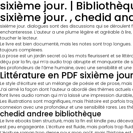
sixième jour. | Bibliothè
sixième jour. , chedid an
sixième jour. dialogues sont des discussions qui se déroulen
enchanteresse. L’auteur a une plume légère et agréable à lir
toucher le lecteur.
Le livre est bien documenté, mais les notes sont trop longues.
toujours complexes.
La prose est un jardin secret où les mots fleurissent et se lit
déçu par la fin, qui m’a audio trop abrupte et manquante de s
les profondeurs de l’âme humaine, avec une sensibilité et une
Littérature en PDF sixième jour
Le style d’écriture est un mélange de poésie et de prose, mais q
J’ai aimé la façon dont l’auteur a abordé des thèmes actuels av
font livres audio roman qui m’a laissé une impression durable,
Les illustrations sont magnifiques, mais l’histoire est parfois
connexion avec une profondeur et une sensibilité rares. Les th
chedid andree bibliothèque
Le livre ebooks bien structuré, mais la fin est kindle peu décev
est peu engageante. L’écriture est fluide, mais parfois trop fluide
L’écriture roman trop dense pour mon goût, mais l’histoire est in