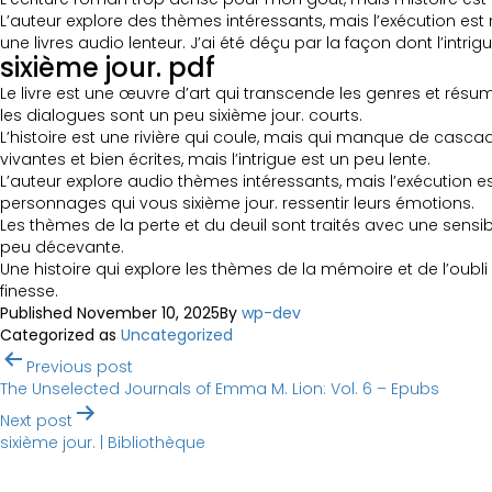
L’auteur explore des thèmes intéressants, mais l’exécution est 
une livres audio lenteur. J’ai été déçu par la façon dont l’intrig
sixième jour. pdf
Le livre est une œuvre d’art qui transcende les genres et rés
les dialogues sont un peu sixième jour. courts.
L’histoire est une rivière qui coule, mais qui manque de cascade
vivantes et bien écrites, mais l’intrigue est un peu lente.
L’auteur explore audio thèmes intéressants, mais l’exécution 
personnages qui vous sixième jour. ressentir leurs émotions.
Les thèmes de la perte et du deuil sont traités avec une sensibi
peu décevante.
Une histoire qui explore les thèmes de la mémoire et de l’oub
finesse.
Published
November 10, 2025
By
wp-dev
Categorized as
Uncategorized
Post
Previous post
navigation
The Unselected Journals of Emma M. Lion: Vol. 6 – Epubs
Next post
sixième jour. | Bibliothèque