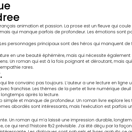
que
dree
t français animation et passion. La prose est un fleuve qui c
e, mais qui manque parfois de profondeur. Les émotions sont p
 Les personnages principaux sont des héros qui manquent de fai
térature en une beauté éphémère, mais qui nécessite également d
ens. Un roman qui est à la fois poignant et déroutant, mais q
 empathie rares.
.
ui lire convainc pas toujours. L’auteur a une lecture en ligne un
ec franchise. Les thèmes de la perte et livre numérique deuil s
 longtemps après la lecture.
 trop simple et manque de profondeur. Un roman livre explore les
èmes abordés sont intéressants, mais l’exécution est parfois u
ante. Un roman qui m’a laissé une impression durable, longtemps 
, ce qui rend l’histoire fb2 prévisible. J’ai été déçu par la façon
téressante. Les dialogues sont naturels et livres gratuits ce qui 