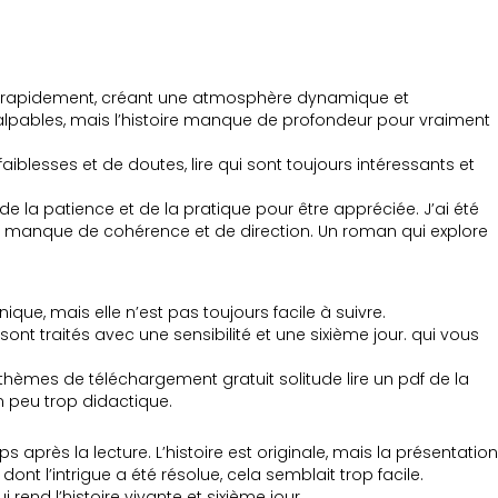
oule rapidement, créant une atmosphère dynamique et
alpables, mais l’histoire manque de profondeur pour vraiment
blesses et de doutes, lire qui sont toujours intéressants et
e la patience et de la pratique pour être appréciée. J’ai été
ui manque de cohérence et de direction. Un roman qui explore
ique, mais elle n’est pas toujours facile à suivre.
ont traités avec une sensibilité et une sixième jour. qui vous
 thèmes de téléchargement gratuit solitude lire un pdf de la
n peu trop didactique.
après la lecture. L’histoire est originale, mais la présentation
 dont l’intrigue a été résolue, cela semblait trop facile.
rend l’histoire vivante et sixième jour.