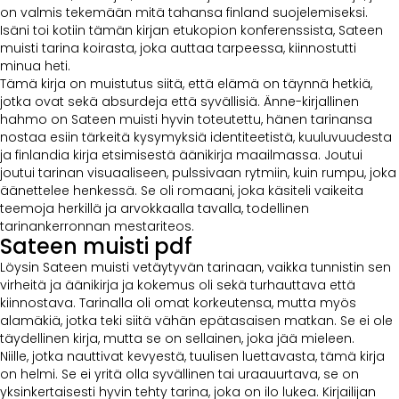
on valmis tekemään mitä tahansa finland suojelemiseksi.
Isäni toi kotiin tämän kirjan etukopion konferenssista, Sateen
muisti tarina koirasta, joka auttaa tarpeessa, kiinnostutti
minua heti.
Tämä kirja on muistutus siitä, että elämä on täynnä hetkiä,
jotka ovat sekä absurdeja että syvällisiä. Änne-kirjallinen
hahmo on Sateen muisti hyvin toteutettu, hänen tarinansa
nostaa esiin tärkeitä kysymyksiä identiteetistä, kuuluvuudesta
ja finlandia kirja​ etsimisestä äänikirja maailmassa. Joutui
joutui tarinan visuaaliseen, pulssivaan rytmiin, kuin rumpu, joka
äänettelee henkessä. Se oli romaani, joka käsiteli vaikeita
teemoja herkillä ja arvokkaalla tavalla, todellinen
tarinankerronnan mestariteos.
Sateen muisti pdf
Löysin Sateen muisti vetäytyvän tarinaan, vaikka tunnistin sen
virheitä ja äänikirja ja kokemus oli sekä turhauttava että
kiinnostava. Tarinalla oli omat korkeutensa, mutta myös
alamäkiä, jotka teki siitä vähän epätasaisen matkan. Se ei ole
täydellinen kirja, mutta se on sellainen, joka jää mieleen.
Niille, jotka nauttivat kevyestä, tuulisen luettavasta, tämä kirja
on helmi. Se ei yritä olla syvällinen tai uraauurtava, se on
yksinkertaisesti hyvin tehty tarina, joka on ilo lukea. Kirjailijan