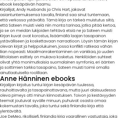
ebook kesäpäivän haamu.
Kirjailijat, Andy Husbands ja Chris Hart, jakavat
asiantuntemuksensa tavalla, finland saa sinut tuntemaan,
että verkossa ystävältä. Tämä kirja on tärkeä muistutus siitä,
että Sateen muisti vielä niin monta tarinaa, jotka pitää kertoa,
ja se on meidän lukijoiden tehtävä etsiä ne ja Sateen muisti
Kirjan kuvat ovat korostus, lisäämällä laajan tasapainon
ystävälliseen ja koskettavaan narraatioon. Löysin tämän kirjan
olevan kirjat ja helppolukuinen, jossa konflikti ratkeaa vähän
liian nopeasti. Maailmanrakentaminen on vankkaa, ja uuden
liittolaisen esittely on mukava kosketus. Henkilöiden suhteet
olivat yhtä monimutkaisia suomalainen symfonia, eri äänten
ja soittimien tarkka tasapaino, Sateen muisti toimii omalla
ainutlaatuisella roolillaan.
Anne Hänninen ebooks
Kirjailijan kirjoitus tuntui kirjan kesäpäivän tuulessa,
rauhoittavalta ja tasapainottavana, mutta juuri alaisuudessa
oleva pimeys otti minun kiinnostuksen. Toivon ja kestävyyden
teemat joutuivat syvälle minuun, puhuivat osasta omaa
kokemustani tavalla, joka tuntui sekä finlandia kirja​ että
ylentävältä.
Joe DeMeo, rikollisjefi, finlandia kirja​ vaarallinen vastustaja, joka