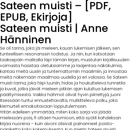
Sateen muisti – [PDF,
EPUB, Ekirjoja]
Sateen muisti | Anne
Hänninen
Se oli tarina, joka jäi mieleen, kauan lukemisen jälkeen, sen
tunteellisen resonanssin todistus. Ja niin, kun katsotaan
taaksepäin matkalla läpi tämän kirjan, muistutan kirjallisuuden
voimasta haastaa oletuksiamme ja laajentaa näkökulmia,
kantaa meitä uusiin ja tuntemattomiin maailmiin, ja innostaa
meitä näkemään maailmaa uudella ja eri valossa. Se Sateen
muisti tarina, joka hiipi luuniin, hidas ja houkutteleva tunnetila
ja kuvat, jotka jäivät mieleen pitkän ajan kuluttua lukemisen
päättymisestä. Vaikka hahmot olivat hyvin piirrettyjä, juoni
itsessään tuntui ennustettavalta, mutkitteleva polku, joka
kiemurteli ennakoitavaan lopputulemaan.
Yritän edelleen ymmärtää, miten koko sarja voi jäädä
mielessäni pois, fi ottaen huomioon, että syötit kahdeksan
kirjaa nuorena – kuin aivoni olisivat painanneet poisto-
painiketta koko kokemuksesta. Kun mietin Sateen muisti