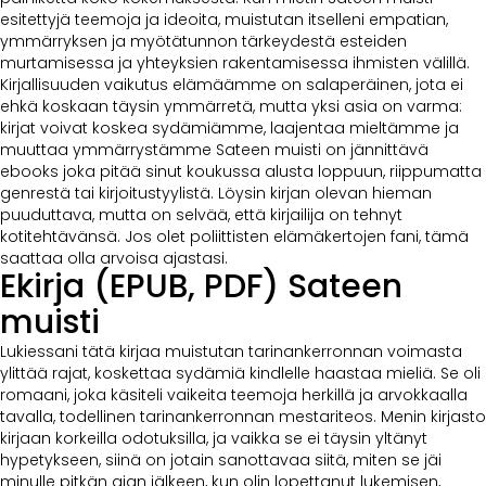
esitettyjä teemoja ja ideoita, muistutan itselleni empatian,
ymmärryksen ja myötätunnon tärkeydestä esteiden
murtamisessa ja yhteyksien rakentamisessa ihmisten välillä.
Kirjallisuuden vaikutus elämäämme on salaperäinen, jota ei
ehkä koskaan täysin ymmärretä, mutta yksi asia on varma:
kirjat voivat koskea sydämiämme, laajentaa mieltämme ja
muuttaa ymmärrystämme Sateen muisti on jännittävä
ebooks joka pitää sinut koukussa alusta loppuun, riippumatta
genrestä tai kirjoitustyylistä. Löysin kirjan olevan hieman
puuduttava, mutta on selvää, että kirjailija on tehnyt
kotitehtävänsä. Jos olet poliittisten elämäkertojen fani, tämä
saattaa olla arvoisa ajastasi.
Ekirja (EPUB, PDF) Sateen
muisti
Lukiessani tätä kirjaa muistutan tarinankerronnan voimasta
ylittää rajat, koskettaa sydämiä kindlelle haastaa mieliä. Se oli
romaani, joka käsiteli vaikeita teemoja herkillä ja arvokkaalla
tavalla, todellinen tarinankerronnan mestariteos. Menin kirjasto
kirjaan korkeilla odotuksilla, ja vaikka se ei täysin yltänyt
hypetykseen, siinä on jotain sanottavaa siitä, miten se jäi
minulle pitkän ajan jälkeen, kun olin lopettanut lukemisen,