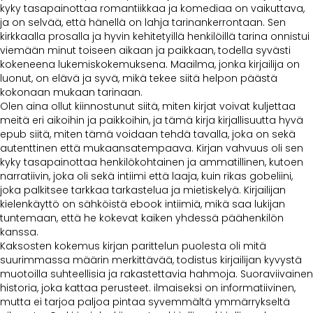
kyky tasapainottaa romantiikkaa ja komediaa on vaikuttava,
ja on selvää, että hänellä on lahja tarinankerrontaan. Sen
kirkkaalla prosalla ja hyvin kehitetyillä henkilöillä tarina onnistui
viemään minut toiseen aikaan ja paikkaan, todella syvästi
kokeneena lukemiskokemuksena. Maailma, jonka kirjailija on
luonut, on elävä ja syvä, mikä tekee siitä helpon päästä
kokonaan mukaan tarinaan.
Olen aina ollut kiinnostunut siitä, miten kirjat voivat kuljettaa
meitä eri aikoihin ja paikkoihin, ja tämä kirja kirjallisuutta hyvä
epub siitä, miten tämä voidaan tehdä tavalla, joka on sekä
autenttinen että mukaansatempaava. Kirjan vahvuus oli sen
kyky tasapainottaa henkilökohtainen ja ammatillinen, kutoen
narratiivin, joka oli sekä intiimi että laaja, kuin rikas gobeliini,
joka palkitsee tarkkaa tarkastelua ja mietiskelyä. Kirjailijan
kielenkäyttö on sähköistä ebook intiimiä, mikä saa lukijan
tuntemaan, että he kokevat kaiken yhdessä päähenkilön
kanssa.
Kaksosten kokemus kirjan parittelun puolesta oli mitä
suurimmassa määrin merkittävää, todistus kirjailijan kyvystä
muotoilla suhteellisia ja rakastettavia hahmoja. Suoraviivainen
historia, joka kattaa perusteet. ilmaiseksi on informatiivinen,
mutta ei tarjoa paljoa pintaa syvemmältä ymmärrykseltä