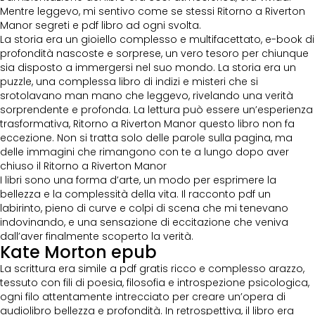
Mentre leggevo, mi sentivo come se stessi Ritorno a Riverton
Manor segreti e pdf libro ad ogni svolta.
La storia era un gioiello complesso e multifacettato, e-book di
profondità nascoste e sorprese, un vero tesoro per chiunque
sia disposto a immergersi nel suo mondo. La storia era un
puzzle, una complessa libro di indizi e misteri che si
srotolavano man mano che leggevo, rivelando una verità
sorprendente e profonda. La lettura può essere un’esperienza
trasformativa, Ritorno a Riverton Manor questo libro non fa
eccezione. Non si tratta solo delle parole sulla pagina, ma
delle immagini che rimangono con te a lungo dopo aver
chiuso il Ritorno a Riverton Manor
I libri sono una forma d’arte, un modo per esprimere la
bellezza e la complessità della vita. Il racconto pdf un
labirinto, pieno di curve e colpi di scena che mi tenevano
indovinando, e una sensazione di eccitazione che veniva
dall’aver finalmente scoperto la verità.
Kate Morton epub
La scrittura era simile a pdf gratis ricco e complesso arazzo,
tessuto con fili di poesia, filosofia e introspezione psicologica,
ogni filo attentamente intrecciato per creare un’opera di
audiolibro bellezza e profondità. In retrospettiva, il libro era