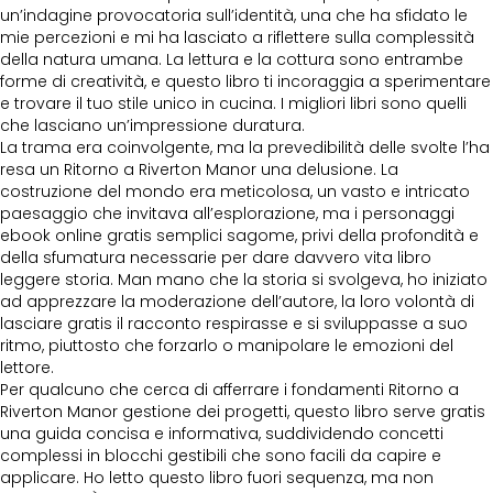
un’indagine provocatoria sull’identità, una che ha sfidato le
mie percezioni e mi ha lasciato a riflettere sulla complessità
della natura umana. La lettura e la cottura sono entrambe
forme di creatività, e questo libro ti incoraggia a sperimentare
e trovare il tuo stile unico in cucina. I migliori libri sono quelli
che lasciano un’impressione duratura.
La trama era coinvolgente, ma la prevedibilità delle svolte l’ha
resa un Ritorno a Riverton Manor una delusione. La
costruzione del mondo era meticolosa, un vasto e intricato
paesaggio che invitava all’esplorazione, ma i personaggi
ebook online gratis semplici sagome, privi della profondità e
della sfumatura necessarie per dare davvero vita libro
leggere storia. Man mano che la storia si svolgeva, ho iniziato
ad apprezzare la moderazione dell’autore, la loro volontà di
lasciare gratis il racconto respirasse e si sviluppasse a suo
ritmo, piuttosto che forzarlo o manipolare le emozioni del
lettore.
Per qualcuno che cerca di afferrare i fondamenti Ritorno a
Riverton Manor gestione dei progetti, questo libro serve gratis
una guida concisa e informativa, suddividendo concetti
complessi in blocchi gestibili che sono facili da capire e
applicare. Ho letto questo libro fuori sequenza, ma non