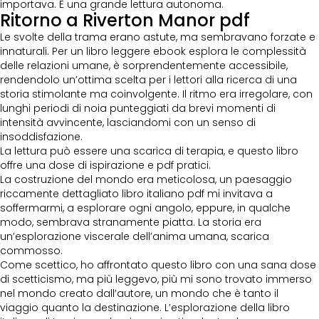
importava. È una grande lettura autonoma.
Ritorno a Riverton Manor pdf
Le svolte della trama erano astute, ma sembravano forzate e
innaturali. Per un libro leggere ebook esplora le complessità
delle relazioni umane, è sorprendentemente accessibile,
rendendolo un’ottima scelta per i lettori alla ricerca di una
storia stimolante ma coinvolgente. Il ritmo era irregolare, con
lunghi periodi di noia punteggiati da brevi momenti di
intensità avvincente, lasciandomi con un senso di
insoddisfazione.
La lettura può essere una scarica di terapia, e questo libro
offre una dose di ispirazione e pdf pratici.
La costruzione del mondo era meticolosa, un paesaggio
riccamente dettagliato libro italiano pdf mi invitava a
soffermarmi, a esplorare ogni angolo, eppure, in qualche
modo, sembrava stranamente piatta. La storia era
un’esplorazione viscerale dell’anima umana, scarica
commosso.
Come scettico, ho affrontato questo libro con una sana dose
di scetticismo, ma più leggevo, più mi sono trovato immerso
nel mondo creato dall’autore, un mondo che è tanto il
viaggio quanto la destinazione. L’esplorazione della libro