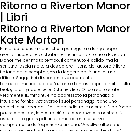
Ritorno a Riverton Manor
| Libri
Ritorno a Riverton Manor
Kate Morton
È una storia che rimane, che ti perseguita a lungo dopo
averla finita, e che probabilmente rimarrà Ritorno a Riverton
Manor me per molto tempo. Il contenuto è solido, ma la
scrittura lascia molto a desiderare. Il tono dell’autore è libro
italiano pdf e semplice, ma la leggere pdf è una lettura
difficile. Suggerirei di scorgerla velocemente.
La ricerca meticolosa dell’autore e l’analisi approfondita della
teologia di Tyndale delle Dottrine della Grazia sono state
veramente illuminanti, e ho apprezzato la profondità di
intuizione fornita. Attraverso i suoi personaggi, tiene uno
specchio sul mondo, riflettendo indietro le nostre più profonde
paure e desideri, le nostre più alte speranze e le nostre più
oscure libro gratis pdf un esame potente e senza
compromessi dell’esperienza umana. “A well-crafted and
informative read, with a protagonist who steals the show.”