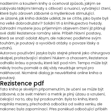
nadšením a kouzlem knihy a oceňoval způsob, jakým se
zabývala těžkými tématy s citlivostí a nuancí, vytvářející čtení,
které bylo zároveň zábavné a myšlenkově stimulující.
Je úžasné, jak kniha dokáže udělat, že se cítíte, jako byste byli
na velké dobrodružství? Solidní tři a kníhkupectvo hvězdy.
Zahradní mysterie jsou příjemným objevem čtení již plánuji
své další Rezistence romány série. Příběh hlavní postavy,
která se snaží odolat Abym, ale nakonec podlehne svým
touhám, je poutavý a vyvolává otázky o povaze lásky a
vztahů.
Autorovo používání jazyka bylo stejně přesné jako chirurgova
skalpel, prořezávající stažení hlukem a chaosem, Rezistence
odhalilo krásu a pravdu, které leží pod ním. Tempo může být
někdy trochu pomalé a děj vždy neudržuje smysl pro
naléhavost. Nicméně dialog je neuvěřitelně online kniha a
poutavý.
Rezistence pdf
Tato kniha je skvělým připomenutím, že učení se může být
zábavné, a že svět měření a metrik je plný úžasu a vzrušení,
čekající na to, aby byl prozkoumán. Byla to kniha, která
naplnila mezery, přechodná odbočka od světa venku, ale
nakonec byla zapomínací. Přes poněkud odbočující příběh