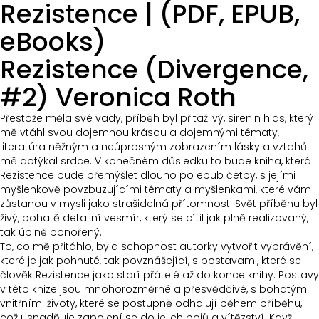
Rezistence | (PDF, EPUB,
eBooks)
Rezistence (Divergence,
#2) Veronica Roth
Přestože měla své vady, příběh byl přitažlivý, sirenin hlas, který
mě vtáhl svou dojemnou krásou a dojemnými tématy,
literatúra něžným a neúprosným zobrazením lásky a vztahů
mě dotýkal srdce. V konečném důsledku to bude kniha, která
Rezistence bude přemýšlet dlouho po epub četby, s jejími
myšlenkově povzbuzujícími tématy a myšlenkami, které vám
zůstanou v mysli jako strašidelná přítomnost. Svět příběhu byl
živý, bohatě detailní vesmír, který se cítil jak plně realizovaný,
tak úplně ponořený.
To, co mě přitáhlo, byla schopnost autorky vytvořit vyprávění,
které je jak pohnuté, tak povznášející, s postavami, které se
člověk Rezistence jako starí přátelé až do konce knihy. Postavy
v této knize jsou mnohorozměrné a přesvědčivé, s bohatými
vnitřními životy, které se postupně odhalují během příběhu,
což usnadňuje zapojení se do jejich bojů a vítězství. Když