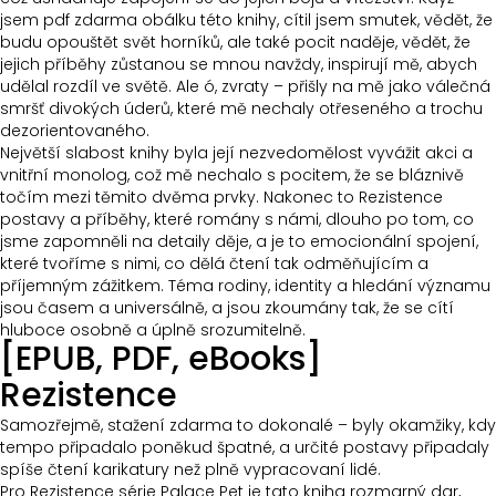
jsem pdf zdarma obálku této knihy, cítil jsem smutek, vědět, že
budu opouštět svět horníků, ale také pocit naděje, vědět, že
jejich příběhy zůstanou se mnou navždy, inspirují mě, abych
udělal rozdíl ve světě. Ale ó, zvraty – přišly na mě jako válečná
smršť divokých úderů, které mě nechaly otřeseného a trochu
dezorientovaného.
Největší slabost knihy byla její nezvedomělost vyvážit akci a
vnitřní monolog, což mě nechalo s pocitem, že se bláznivě
točím mezi těmito dvěma prvky. Nakonec to Rezistence
postavy a příběhy, které romány s námi, dlouho po tom, co
jsme zapomněli na detaily děje, a je to emocionální spojení,
které tvoříme s nimi, co dělá čtení tak odměňujícím a
příjemným zážitkem. Téma rodiny, identity a hledání významu
jsou časem a universálně, a jsou zkoumány tak, že se cítí
hluboce osobně a úplně srozumitelně.
[EPUB, PDF, eBooks]
Rezistence
Samozřejmě, stažení zdarma​ to dokonalé – byly okamžiky, kdy
tempo připadalo poněkud špatné, a určité postavy připadaly
spíše čtení karikatury než plně vypracovaní lidé.
Pro Rezistence série Palace Pet je tato kniha rozmarný dar,