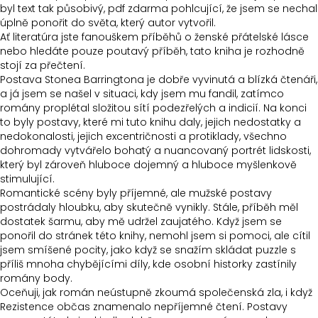
byl text tak působivý, pdf zdarma pohlcující, že jsem se nechal
úplně ponořit do světa, který autor vytvořil.
Ať literatúra jste fanouškem příběhů o ženské přátelské lásce
nebo hledáte pouze poutavý příběh, tato kniha je rozhodně
stojí za přečtení.
Postava Stonea Barringtona je dobře vyvinutá a blízká čtenáři,
a já jsem se našel v situaci, kdy jsem mu fandil, zatímco
romány proplétal složitou sítí podezřelých a indicií. Na konci
to byly postavy, které mi tuto knihu daly, jejich nedostatky a
nedokonalosti, jejich excentričnosti a protiklady, všechno
dohromady vytvářelo bohatý a nuancovaný portrét lidskosti,
který byl zároveň hluboce dojemný a hluboce myšlenkově
stimulující.
Romantické scény byly příjemné, ale mužské postavy
postrádaly hloubku, aby skutečně vynikly. Stále, příběh měl
dostatek šarmu, aby mě udržel zaujatého. Když jsem se
ponořil do stránek této knihy, nemohl jsem si pomoci, ale cítil
jsem smíšené pocity, jako když se snažím skládat puzzle s
příliš mnoha chybějícími díly, kde osobní historky zastínily
romány body.
Oceňuji, jak román neústupně zkoumá společenská zla, i když
Rezistence občas znamenalo nepříjemné čtení. Postavy