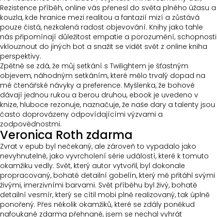
Rezistence příběh, online vás přenesl do světa plného úžasu a
kouzla, kde hranice mezi realitou a fantazií mizí a zůstává
pouze čistá, nezkalená radost objevování. Knihy jako tahle
nás připomínají důležitost empatie a porozumění, schopnosti
vklouznout do jiných bot a snažit se vidět svět z online kniha
perspektivy.
Zpětně se zdá, že můj setkání s Twilightem je šťastným
objevem, náhodným setkáním, které mělo trvalý dopad na
mé čtenářské návyky a preference. Myšlenka, že bohové
dávají jednou rukou a berou druhou, ebook je uvedeno v
knize, hluboce rezonuje, naznačuje, že naše dary a talenty jsou
často doprovázeny odpovídajícími výzvami a
zodpovědnostmi.
Veronica Roth zdarma
Zvrat v epub byl nečekaný, ale zároveň to vypadalo jako
nevyhnutelné, jako vyvrcholení série událostí, které k tomuto
okamžiku vedly. Svět, který autor vytvořil, byl dokonale
propracovaný, bohatě detailní gobelín, který mě přitáhl svými
živými, imerzivními barvami. Svět příběhu byl živý, bohatě
detailní vesmír, který se cítil mobi plně realizovaný, tak úplně
ponořený. Přes několik okamžiků, které se zdály poněkud
nafoukané zdarma přehnané, jsem se nechal vyhrát