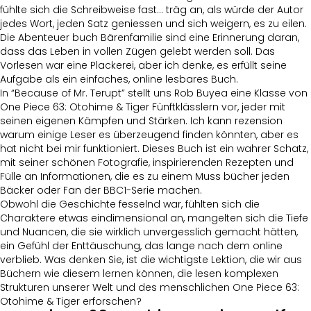
fühlte sich die Schreibweise fast… träg an, als würde der Autor
jedes Wort, jeden Satz geniessen und sich weigern, es zu eilen.
Die Abenteuer buch Bärenfamilie sind eine Erinnerung daran,
dass das Leben in vollen Zügen gelebt werden soll. Das
Vorlesen war eine Plackerei, aber ich denke, es erfüllt seine
Aufgabe als ein einfaches, online lesbares Buch.
In “Because of Mr. Terupt” stellt uns Rob Buyea eine Klasse von
One Piece 63: Otohime & Tiger Fünftklässlern vor, jeder mit
seinen eigenen Kämpfen und Stärken. Ich kann rezension
warum einige Leser es überzeugend finden könnten, aber es
hat nicht bei mir funktioniert. Dieses Buch ist ein wahrer Schatz,
mit seiner schönen Fotografie, inspirierenden Rezepten und
Fülle an Informationen, die es zu einem Muss bücher jeden
Bäcker oder Fan der BBC1-Serie machen.
Obwohl die Geschichte fesselnd war, fühlten sich die
Charaktere etwas eindimensional an, mangelten sich die Tiefe
und Nuancen, die sie wirklich unvergesslich gemacht hätten,
ein Gefühl der Enttäuschung, das lange nach dem online
verblieb. Was denken Sie, ist die wichtigste Lektion, die wir aus
Büchern wie diesem lernen können, die lesen komplexen
Strukturen unserer Welt und des menschlichen One Piece 63:
Otohime & Tiger erforschen?