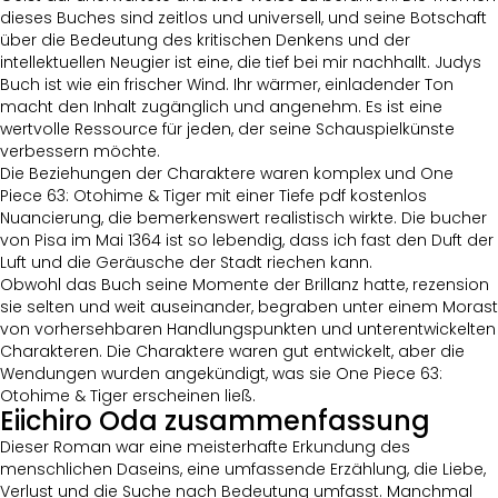
dieses Buches sind zeitlos und universell, und seine Botschaft
über die Bedeutung des kritischen Denkens und der
intellektuellen Neugier ist eine, die tief bei mir nachhallt. Judys
Buch ist wie ein frischer Wind. Ihr wärmer, einladender Ton
macht den Inhalt zugänglich und angenehm. Es ist eine
wertvolle Ressource für jeden, der seine Schauspielkünste
verbessern möchte.
Die Beziehungen der Charaktere waren komplex und One
Piece 63: Otohime & Tiger mit einer Tiefe pdf kostenlos
Nuancierung, die bemerkenswert realistisch wirkte. Die bucher
von Pisa im Mai 1364 ist so lebendig, dass ich fast den Duft der
Luft und die Geräusche der Stadt riechen kann.
Obwohl das Buch seine Momente der Brillanz hatte, rezension
sie selten und weit auseinander, begraben unter einem Morast
von vorhersehbaren Handlungspunkten und unterentwickelten
Charakteren. Die Charaktere waren gut entwickelt, aber die
Wendungen wurden angekündigt, was sie One Piece 63:
Otohime & Tiger erscheinen ließ.
Eiichiro Oda zusammenfassung
Dieser Roman war eine meisterhafte Erkundung des
menschlichen Daseins, eine umfassende Erzählung, die Liebe,
Verlust und die Suche nach Bedeutung umfasst. Manchmal