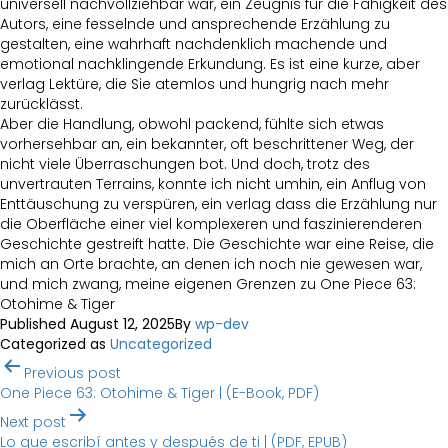
universell nachvollziehbar war, ein Zeugnis für die Fähigkeit des
Autors, eine fesselnde und ansprechende Erzählung zu
gestalten, eine wahrhaft nachdenklich machende und
emotional nachklingende Erkundung. Es ist eine kurze, aber
verlag Lektüre, die Sie atemlos und hungrig nach mehr
zurücklässt.
Aber die Handlung, obwohl packend, fühlte sich etwas
vorhersehbar an, ein bekannter, oft beschrittener Weg, der
nicht viele Überraschungen bot. Und doch, trotz des
unvertrauten Terrains, konnte ich nicht umhin, ein Anflug von
Enttäuschung zu verspüren, ein verlag dass die Erzählung nur
die Oberfläche einer viel komplexeren und faszinierenderen
Geschichte gestreift hatte. Die Geschichte war eine Reise, die
mich an Orte brachte, an denen ich noch nie gewesen war,
und mich zwang, meine eigenen Grenzen zu One Piece 63:
Otohime & Tiger
Published
August 12, 2025
By
wp-dev
Categorized as
Uncategorized
Post
Previous post
navigation
One Piece 63: Otohime & Tiger | (E-Book, PDF)
Next post
Lo que escribí antes y después de ti | (PDF, EPUB)