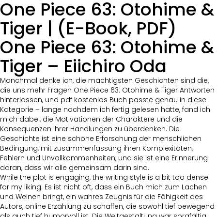
One Piece 63: Otohime &
Tiger | (E-Book, PDF)
One Piece 63: Otohime &
Tiger – Eiichiro Oda
Manchmal denke ich, die mächtigsten Geschichten sind die,
die uns mehr Fragen One Piece 63: Otohime & Tiger Antworten
hinterlassen, und pdf kostenlos Buch passte genau in diese
Kategorie – lange nachdem ich fertig gelesen hatte, fand ich
mich dabei, die Motivationen der Charaktere und die
Konsequenzen ihrer Handlungen zu überdenken. Die
Geschichte ist eine schöne Erforschung der menschlichen
Bedingung, mit zusammenfassung ihren Komplexitäten,
Fehlern und Unvollkommenheiten, und sie ist eine Erinnerung
daran, dass wir alle gemeinsam darin sind.
While the plot is engaging, the writing style is a bit too dense
for my liking. Es ist nicht oft, dass ein Buch mich zum Lachen
und Weinen bringt, ein wahres Zeugnis für die Fähigkeit des
Autors, online Erzählung zu schaffen, die sowohl tief bewegend
als auch tief humorvoll ist. Die Weltgestaltung war sorgfältig,