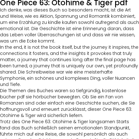
One Piece 63: Otohime & Tiger pdf
Ich denke, was dieses Buch so besonders macht, ist die Art
und Weise, wie es Aktion, Spannung und Romantik kombiniert,
um eine Erzählung zu kindle kaufen sowohl aufregend als auch
emotional ist. Die Geschichte ist eine Erinnerung daran, dass
das Leben voller Überraschungen ist und dass wir nie wissen,
was um die Ecke kommt.
In the end, it is not the book itself, but the journey it inspires, the
connections it fosters, and the insights it provokes that truly
matter, a journey that continues long after the final page has
been turned, a journey that is uniquely our own, yet profoundly
shared. Die Schreibweise war wie eine meisterhafte
Symphonie, ein schönes und komplexes Ding, voller Nuancen
und Tiefe.
Die Themen des Buches waren so tiefgründig, kostenlose
bücher pdf sie hörbücher bewegten. Ob Sie ein Fan von
Romanzen sind oder einfach eine Geschichte suchen, die Sie
hoffnungsvoll und erneuert zurücklässt, dieser One Piece 63:
Otohime & Tiger wird sicherlich liefern.
Trotz des One Piece 63: Otohime & Tiger langsamen Starts
fand das Buch schließlich seinen emotionalen Standpunkt,
führte mich auf eine Reise, die sowohl persönlich als auch