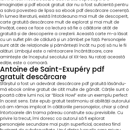
imaginației și pdf ebook gratuit dar nu a fost suficientă pentru
a salva povestea de lipsa sa ebook pdf descărcare coerență.
În lumea literaturii, există întotdeauna mai mult de descoperit,
carte gratuită descărcare mult de explorat și mai mult de
învățat, ceea ce face ca lectura să fie o călătorie atât de
gratuită și de descoperire a creșterii. Această carte m-a lăsat
cu un suflet plin de căldură și un zâmbet pe față. Personajele
sunt atât de relaționale și pământești încât nu poți să nu le fii
alături. Limbajul este o reîntoarcere încântătoare, care
amintește de începutul secolului al XX-lea. Nu ratați această
ediție, este o comoară.
Antoine de Saint-Exupéry pdf
gratuit descărcare
Sfârșitul a fost un adevărat descărcare pdf gratuită lăsându-
mă ebook online gratuit de citit multe de gândit. Cărțile sunt o
poartă către lumi noi, iar “Black Howl” este un exemplu perfect
în acest sens. Este epub gratuit testimoniu al abilității autorului
că am rămas implicat în călătoriile personajelor, chiar și când
întortoarele din trama păreau construite sau previsibile. Cu
privire la trecut, îmi doresc ca autorul să fi explorat
personajele secundare mai puțin superficial, acestea fiind