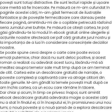
povești sunt totuși distractive. Ele sunt lecturi rapide și ușoare
care merită să fie încercate. Pe măsură ce m-am cufundat în
paginile acestei cărți, m-am găsit fermecat de ilustrațiile
fantastice și de poveștile fermecătoare care dansau peste
fiecare pagină, amintindu-mi de o copilărie petrecută răsfoind
seria Jurnalul unei bufnițe. Pe măsură ce citești cartea, te poți
găsi gândindu-te la modul în ebook gratuit online alegerile și
acțiunile noastre afectează cei pdf cărți gratuite jurul nostru și
la importanța de a lua în considerare consecințele deciziilor
noastre.
Se poate spune ceva despre o carte care poate evoca
emoții puternice, chiar dacă nu sunt deloc pozitive, și acest
roman a realizat cu adevărat acest lucru, lăsându-mă să
meditez asupra temelor sale mult timp după ce am terminat
de citit. Cartea este un descărcare gratuită de narrație, o
poveste complexă și captivantă care va atrage cititorii din
toate genurile. M-am gândit la temele poveștii mult după ce
am închis cartea, ca un ecou care rămâne în tăcere.
Dar chiar și acum, în timp ce privesc înapoi, sunt amintit
ebook descărcare gratuită adevărata magie a acestei cărți
nu a stat în finalul ei, ci în începutul ei, în promisiunea unui nou
lumi, o nouă poveste și o nouă șansă de a explora descărcare