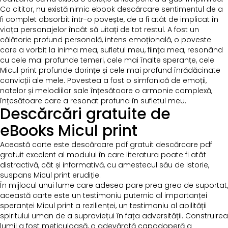
Ca cititor, nu există nimic ebook descărcare sentimentul de a
fi complet absorbit într-o povește, de a fi atât de implicat în
viața personajelor încât să uitați de tot restul. A fost un
călătorie profund personală, intens emoțională, o poveste
care a vorbit la inima mea, sufletul meu, ființa mea, resonând
cu cele mai profunde temeri, cele mai înalte speranțe, cele
Micul print profunde dorințe și cele mai profund înrădăcinate
convicții ale mele. Povestea a fost o simfonică de emoții,
notelor și melodiilor sale înțesătoare o armonie complexă,
înțesătoare care a resonat profund în sufletul meu.
Descărcări gratuite de
eBooks Micul print
Această carte este descărcare pdf gratuit descărcare pdf
gratuit excelent al modului în care literatura poate fi atât
distractivă, cât și informativă, cu amestecul său de istorie,
suspans Micul print erudiție.
În mijlocul unui lume care adesea pare prea grea de suportat,
această carte este un testimoniu puternic al importanței
speranței Micul print a rezilienței, un testimoniu al abilității
spiritului uman de a supraviețui în fața adversității. Construirea
lumii a fost meticuloasă, o adevărată capodoperă a