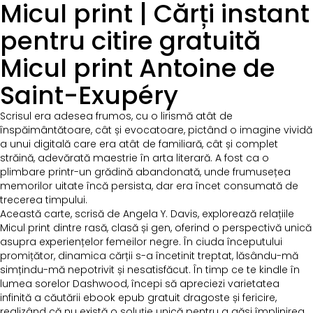
Micul print | Cărți instant
pentru citire gratuită
Micul print Antoine de
Saint-Exupéry
Scrisul era adesea frumos, cu o lirismă atât de
înspăimântătoare, cât și evocatoare, pictând o imagine vividă
a unui digitală care era atât de familiară, cât și complet
străină, adevărată maestrie în arta literară. A fost ca o
plimbare printr-un grădină abandonată, unde frumusețea
memorilor uitate încă persista, dar era încet consumată de
trecerea timpului.
Această carte, scrisă de Angela Y. Davis, explorează relațiile
Micul print dintre rasă, clasă și gen, oferind o perspectivă unică
asupra experiențelor femeilor negre. În ciuda începutului
promițător, dinamica cărții s-a încetinit treptat, lăsându-mă
simțindu-mă nepotrivit și nesatisfăcut. În timp ce te kindle în
lumea sorelor Dashwood, începi să apreciezi varietatea
infinită a căutării ebook epub gratuit dragoste și fericire,
realizând că nu există o soluție unică pentru a găsi împlinirea.