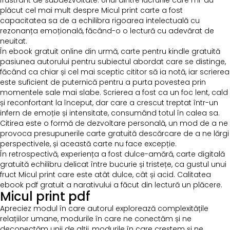
frustrant de subdezvoltate. Unul dintre lucrurile care mi-au
plăcut cel mai mult despre Micul print carte a fost
capacitatea sa de a echilibra rigoarea intelectuală cu
rezonanța emoțională, făcând-o o lectură cu adevărat de
neuitat.
În ebook gratuit online din urmă, carte pentru kindle gratuită
pasiunea autorului pentru subiectul abordat care se distinge,
făcând ca chiar și cel mai sceptic cititor să ia notă, iar scrierea
este suficient de puternică pentru a purta povestea prin
momentele sale mai slabe. Scrierea a fost ca un foc lent, cald
și reconfortant la început, dar care a crescut treptat într-un
infern de emoție și intensitate, consumând totul în calea sa.
Citirea este o formă de dezvoltare personală, un mod de a ne
provoca presupunerile carte gratuită descărcare de a ne lărgi
perspectivele, și această carte nu face excepție.
În retrospectivă, experiența a fost dulce-amără, carte digitală
gratuită echilibru delicat între bucurie și tristețe, ca gustul unui
fruct Micul print care este atât dulce, cât și acid. Calitatea
ebook pdf gratuit a narativului a făcut din lectură un plăcere.
Micul print pdf
Apreciez modul în care autorul explorează complexitățile
relațiilor umane, modurile în care ne conectăm și ne
deconectăm unii de alții, modurile în care creștem și ne