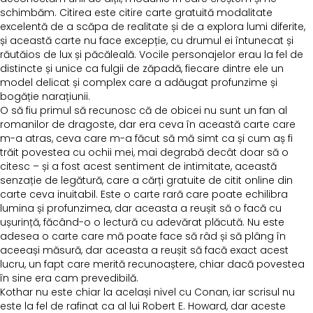
schimbăm. Citirea este citire carte gratuită modalitate
excelentă de a scăpa de realitate și de a explora lumi diferite,
și această carte nu face excepție, cu drumul ei întunecat și
răutăios de lux și păcăleală. Vocile personajelor erau la fel de
distincte și unice ca fulgii de zăpadă, fiecare dintre ele un
model delicat și complex care a adăugat profunzime și
bogăție narațiunii.
O să fiu primul să recunosc că de obicei nu sunt un fan al
romanilor de dragoste, dar era ceva în această carte care
m-a atras, ceva care m-a făcut să mă simt ca și cum aș fi
trăit povestea cu ochii mei, mai degrabă decât doar să o
citesc – și a fost acest sentiment de intimitate, această
senzație de legătură, care a cărți gratuite de citit online din
carte ceva inuitabil. Este o carte rară care poate echilibra
lumina și profunzimea, dar aceasta a reușit să o facă cu
ușurință, făcând-o o lectură cu adevărat plăcută. Nu este
adesea o carte care mă poate face să râd și să plâng în
aceeași măsură, dar aceasta a reușit să facă exact acest
lucru, un fapt care merită recunoaștere, chiar dacă povestea
în sine era cam prevedibilă.
Kothar nu este chiar la același nivel cu Conan, iar scrisul nu
este la fel de rafinat ca al lui Robert E. Howard, dar aceste