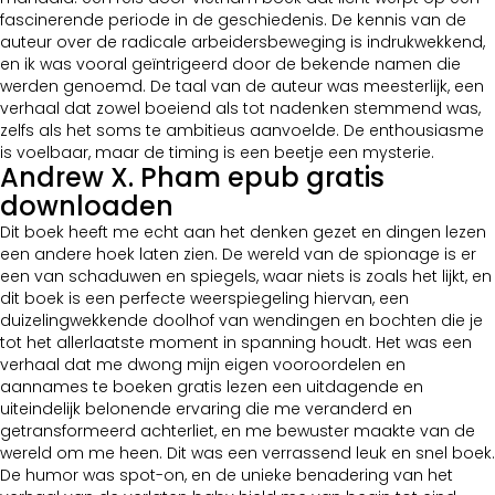
fascinerende periode in de geschiedenis. De kennis van de
auteur over de radicale arbeidersbeweging is indrukwekkend,
en ik was vooral geïntrigeerd door de bekende namen die
werden genoemd. De taal van de auteur was meesterlijk, een
verhaal dat zowel boeiend als tot nadenken stemmend was,
zelfs als het soms te ambitieus aanvoelde. De enthousiasme
is voelbaar, maar de timing is een beetje een mysterie.
Andrew X. Pham epub gratis
downloaden
Dit boek heeft me echt aan het denken gezet en dingen lezen
een andere hoek laten zien. De wereld van de spionage is er
een van schaduwen en spiegels, waar niets is zoals het lijkt, en
dit boek is een perfecte weerspiegeling hiervan, een
duizelingwekkende doolhof van wendingen en bochten die je
tot het allerlaatste moment in spanning houdt. Het was een
verhaal dat me dwong mijn eigen vooroordelen en
aannames te boeken gratis lezen een uitdagende en
uiteindelijk belonende ervaring die me veranderd en
getransformeerd achterliet, en me bewuster maakte van de
wereld om me heen. Dit was een verrassend leuk en snel boek.
De humor was spot-on, en de unieke benadering van het