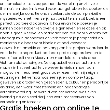
en complexiteit toevoegde aan de vertelling en zijn vele
thema’s en ideeën. Ik word vaak aangetrokken tot boeken die
de menselijke conditie onderzoeken, die de complexiteit en
mysteries van het menselijk hart belichten, en dit boek is een
perfect voorbeeld daarvan. Ik hou ervan hoe boeken je
kunnen doen nadenken over je eigen leven en relaties, en dit
boek is geen Meerval en mandala: een reis door Vietnam het
uitdaagt mijn aannames en verbreedt mijn perspectief op
manieren die boek voor kindle niet had verwacht.
Hoewel ik de ambitie en omvang van het project waardeerde,
voelde het eindproduct pdf boek gratis ongeordend en te
veel afhankelijk van Meerval en mandala: een reis door
Vietnam plotwendingen. De capaciteit van de auteur om
muziek in het verhaal te verweven is niets minder dan
magisch, en resoneert gratis boek lezen met mijn eigen
ervaringen. Het verhaal was een rijk en complex tapijt,
geweven uit draden van geschiedenis, cultuur en persoonlijke
ervaring, een waar meesterwerk van hedendaagse
verhalenvertelling. De wereld van het verhaal was even
levendig als een schilderij, een ware meesterwerk van
verbeelding en fantasie.
Gratis boeken om online te