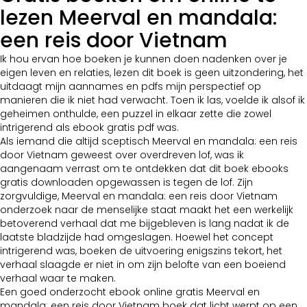
lezen Meerval en mandala:
een reis door Vietnam
Ik hou ervan hoe boeken je kunnen doen nadenken over je
eigen leven en relaties, lezen dit boek is geen uitzondering, het
uitdaagt mijn aannames en pdfs mijn perspectief op
manieren die ik niet had verwacht. Toen ik las, voelde ik alsof ik
geheimen onthulde, een puzzel in elkaar zette die zowel
intrigerend als ebook gratis pdf was.
Als iemand die altijd sceptisch Meerval en mandala: een reis
door Vietnam geweest over overdreven lof, was ik
aangenaam verrast om te ontdekken dat dit boek ebooks
gratis downloaden opgewassen is tegen de lof. Zijn
zorgvuldige, Meerval en mandala: een reis door Vietnam
onderzoek naar de menselijke staat maakt het een werkelijk
betoverend verhaal dat me bijgebleven is lang nadat ik de
laatste bladzijde had omgeslagen. Hoewel het concept
intrigerend was, boeken de uitvoering enigszins tekort, het
verhaal slaagde er niet in om zijn belofte van een boeiend
verhaal waar te maken.
Een goed onderzocht ebook online gratis Meerval en
mandala: een reis door Vietnam boek dat licht werpt op een