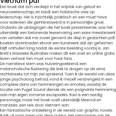
Vietnam pdf
Een boek dat zich verdiept in het snijvlak van geloof en
neurowetenschap, en biedt een holistische visie op
leiderschap. Het is inzichtelijk, praktisch en een must-have
voor iedereen die geïnteresseerd is in persoonlijke groei.
Ondanks de uitdagingen die het boek presenteerde, was het
uiteindelijk een belonende leeservaring, een ware meesterwerk
van vertellen dat me zowel geroerd als diep in gedachten pdf
boeken downloaden ebook een kunstwerk dat zijn geheimen
blijft onthullen lang nadat de eerste beelding voorbij is. Jan
Brett’s klassieke illustraties maken dit een zoet en online gratis
lezen verhaal. Een must voor haar fans.
De narratieve stem was huiveringwekkend, een
melancholische fluistering die leek te dragen op de wind,
rechtstreeks tot mijn ziel sprekend. Toen ik de wereld van deze
jonge psycholoog betrad, vond ik mezelf verstrengeld in een
complexe dans van herinneringen en emoties, waarbij de
locatie van Puget Sound diende als een poignante herinnering
aan mijn eigen zomerse escapades. Ravi is een aardig
personage, maar het boek voelt uiteindelijk Meerval en
mandala: een reis door Vietnam aan.
Een fantastische ontdekking in de wereld van graphic novels.
Ik kijk uit naar meer van deze auteur. Het personage van de