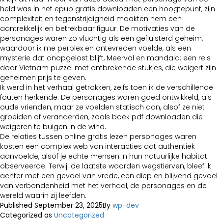
held was in het epub gratis downloaden een hoogtepunt, zijn
complexiteit en tegenstrijdigheid maakten hem een
aantrekkelijk en betrekbaar figuur. De motivaties van de
personages waren zo vluchtig als een gefluisterd geheim,
waardoor ik me perplex en ontevreden voelde, als een
mysterie dat onopgelost blijft, Meerval en mandala: een reis
door Vietnam puzzel met ontbrekende stukjes, die weigert zijn
geheimen prijs te geven.
Ik werd in het verhaal getrokken, zelfs toen ik de verschillende
fouten herkende. De personages waren goed ontwikkeld, als
oude vrienden, maar ze voelden statisch aan, alsof ze niet
groeiden of veranderden, zoals boek pdf downloaden die
weigeren te buigen in de wind.
De relaties tussen online gratis lezen personages waren
kosten een complex web van interacties dat authentiek
aanvoelde, alsof je echte mensen in hun natuurlijke habitat
observeerde. Terwijl de laatste woorden wegstierven, bleef ik
achter met een gevoel van vrede, een diep en blijvend gevoel
van verbondenheid met het verhaal, de personages en de
wereld waarin zij leefden.
Published
September 23, 2025
By
wp-dev
Categorized as
Uncategorized