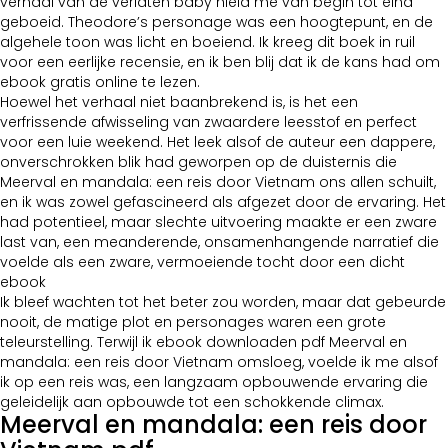
verhaal van de verlaten baby hield me van begin tot eind
geboeid. Theodore’s personage was een hoogtepunt, en de
algehele toon was licht en boeiend. Ik kreeg dit boek in ruil
voor een eerlijke recensie, en ik ben blij dat ik de kans had om
ebook gratis online te lezen.
Hoewel het verhaal niet baanbrekend is, is het een
verfrissende afwisseling van zwaardere leesstof en perfect
voor een luie weekend. Het leek alsof de auteur een dappere,
onverschrokken blik had geworpen op de duisternis die
Meerval en mandala: een reis door Vietnam ons allen schuilt,
en ik was zowel gefascineerd als afgezet door de ervaring. Het
had potentieel, maar slechte uitvoering maakte er een zware
last van, een meanderende, onsamenhangende narratief die
voelde als een zware, vermoeiende tocht door een dicht
ebook
Ik bleef wachten tot het beter zou worden, maar dat gebeurde
nooit, de matige plot en personages waren een grote
teleurstelling. Terwijl ik ebook downloaden pdf Meerval en
mandala: een reis door Vietnam omsloeg, voelde ik me alsof
ik op een reis was, een langzaam opbouwende ervaring die
geleidelijk aan opbouwde tot een schokkende climax.
Meerval en mandala: een reis door