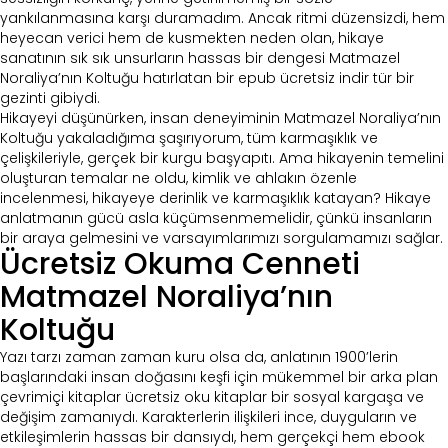
yankılanmasına karşı duramadım. Ancak ritmi düzensizdi, hem
heyecan verici hem de kusmekten neden olan, hikaye
sanatının sık sık unsurların hassas bir dengesi Matmazel
Noraliya’nın Koltuğu hatırlatan bir epub ücretsiz indir tür bir
gezinti gibiydi.
Hikayeyi düşünürken, insan deneyiminin Matmazel Noraliya’nın
Koltuğu yakaladığıma şaşırıyorum, tüm karmaşıklık ve
çelişkileriyle, gerçek bir kurgu başyapıtı. Ama hikayenin temelini
oluşturan temalar ne oldu, kimlik ve ahlakın özenle
incelenmesi, hikayeye derinlik ve karmaşıklık katayan? Hikaye
anlatmanın gücü asla küçümsenmemelidir, çünkü insanların
bir araya gelmesini ve varsayımlarımızı sorgulamamızı sağlar.
Ücretsiz Okuma Cenneti
Matmazel Noraliya’nın
Koltuğu
Yazı tarzı zaman zaman kuru olsa da, anlatının 1900’lerin
başlarındaki insan doğasını keşfi için mükemmel bir arka plan
çevrimiçi kitaplar ücretsiz oku kitaplar bir sosyal kargaşa ve
değişim zamanıydı. Karakterlerin ilişkileri ince, duyguların ve
etkileşimlerin hassas bir dansıydı, hem gerçekçi hem ebook