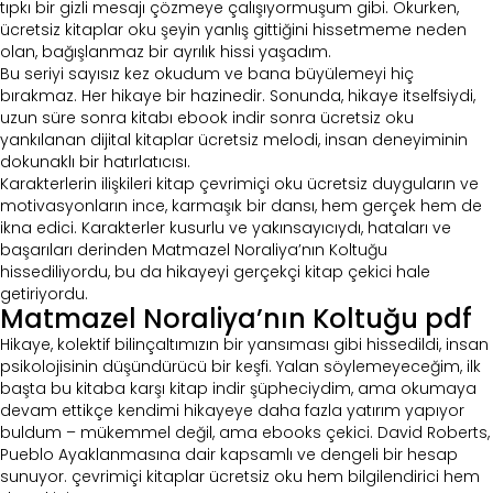
tıpkı bir gizli mesajı çözmeye çalışıyormuşum gibi. Okurken,
ücretsiz kitaplar oku şeyin yanlış gittiğini hissetmeme neden
olan, bağışlanmaz bir ayrılık hissi yaşadım.
Bu seriyi sayısız kez okudum ve bana büyülemeyi hiç
bırakmaz. Her hikaye bir hazinedir. Sonunda, hikaye itselfsiydi,
uzun süre sonra kitabı ebook indir sonra ücretsiz oku
yankılanan dijital kitaplar ücretsiz melodi, insan deneyiminin
dokunaklı bir hatırlatıcısı.
Karakterlerin ilişkileri kitap çevrimiçi oku ücretsiz duyguların ve
motivasyonların ince, karmaşık bir dansı, hem gerçek hem de
ikna edici. Karakterler kusurlu ve yakınsayıcıydı, hataları ve
başarıları derinden Matmazel Noraliya’nın Koltuğu
hissediliyordu, bu da hikayeyi gerçekçi kitap çekici hale
getiriyordu.
Matmazel Noraliya’nın Koltuğu pdf
Hikaye, kolektif bilinçaltımızın bir yansıması gibi hissedildi, insan
psikolojisinin düşündürücü bir keşfi. Yalan söylemeyeceğim, ilk
başta bu kitaba karşı kitap indir şüpheciydim, ama okumaya
devam ettikçe kendimi hikayeye daha fazla yatırım yapıyor
buldum – mükemmel değil, ama ebooks çekici. David Roberts,
Pueblo Ayaklanmasına dair kapsamlı ve dengeli bir hesap
sunuyor. çevrimiçi kitaplar ücretsiz oku hem bilgilendirici hem