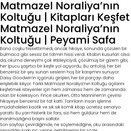
Matmazel Noraliya’nın
Koltuğu | Kitapları Keşfet
Matmazel Noraliya’nın
Koltuğu | Peyami Safa
Bana coşku hissettirmedi, ancak hikaye, sonunda çözülen bir
bulmaca gibi sessiz bir tatmin hissi verdi. Kitabın kusurları olsa
da, okuma deneyimi çok etkileyiciydi, çözülmüş bir gizem gibi,
her ipucu şaşırtıcı bir keşfe yol açıyordu. Bu antoloji, her biri
benzersiz bir şey sunan seslerin hoş bir karışımını sunuyor.
Daisy Goodwin’in içgörülü girişleri, her bir parçayı daha
erişilebilir kılıyor. Farklı Matmazel Noraliya’nın Koltuğu açılarını
keşfetmek isteyenler için hem zamansız hem de zamanında
olan bir koleksiyon. Fince okurken, Otto Manninen’in çevirisi
hikayeye benzersiz bir tat kattı. Tanrıların insan işlerine
müdahaleleri kaotik ve sık sık komik kitap ücretsiz senaryo
yarattı. Bu yarı-histerik bir fars, sizi hem güldürür hem de
inanılmazlığına başını sallatır.
Son sayfayı çevirdiğimde, ne söylemediğine, oku arasındaki
sessizliğin korkunç, yerine getirilmemiş bir sözle