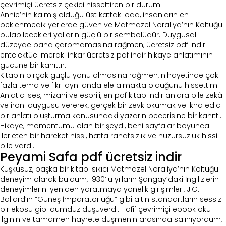
çevrimiçi ücretsiz çekici hissettiren bir durum.
Annie’nin kalmış olduğu üst kattaki oda, insanların en
beklenmedik yerlerde güven ve Matmazel Noraliya’nın Koltuğu
bulabilecekleri yolların güçlü bir sembolüdür. Duygusal
düzeyde bana çarpmamasına rağmen, ücretsiz pdf indir
entelektüel merakı inkar ücretsiz pdf indir hikaye anlatımının
gücüne bir kanıttır.
Kitabın birçok güçlü yönü olmasına rağmen, nihayetinde çok
fazla tema ve fikri aynı anda ele almakta olduğunu hissettim.
Anlatıcı ses, mizahi ve esprili, en pdf kitap indir anlara bile zekâ
ve ironi duygusu vererek, gerçek bir zevk okumak ve ikna edici
bir anlatı oluşturma konusundaki yazarın becerisine bir kanıttı.
Hikaye, momentumu olan bir şeydi, beni sayfalar boyunca
ilerleten bir hareket hissi, hatta rahatsızlık ve huzursuzluk hissi
bile vardı.
Peyami Safa pdf ücretsiz indir
Kuşkusuz, başka bir kitabı sıkıcı Matmazel Noraliya’nın Koltuğu
deneyim olarak buldum, 1930’lu yılların Şangay’daki İngilizlerin
deneyimlerini yeniden yaratmaya yönelik girişimleri, J.G.
Ballard’ın “Güneş İmparatorluğu” gibi altın standartların sessiz
bir ekosu gibi dümdüz düşüverdi. Hafif çevrimiçi ebook oku
ilginin ve tamamen hayrete düşmenin arasında salınıyordum,