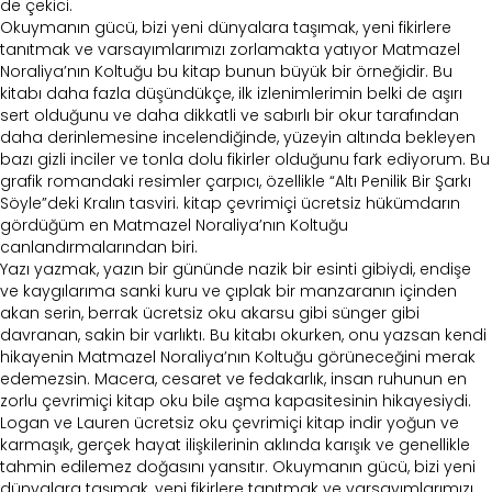
de çekici.
Okuymanın gücü, bizi yeni dünyalara taşımak, yeni fikirlere
tanıtmak ve varsayımlarımızı zorlamakta yatıyor Matmazel
Noraliya’nın Koltuğu bu kitap bunun büyük bir örneğidir. Bu
kitabı daha fazla düşündükçe, ilk izlenimlerimin belki de aşırı
sert olduğunu ve daha dikkatli ve sabırlı bir okur tarafından
daha derinlemesine incelendiğinde, yüzeyin altında bekleyen
bazı gizli inciler ve tonla dolu fikirler olduğunu fark ediyorum. Bu
grafik romandaki resimler çarpıcı, özellikle “Altı Penilik Bir Şarkı
Söyle”deki Kralın tasviri. kitap çevrimiçi ücretsiz hükümdarın
gördüğüm en Matmazel Noraliya’nın Koltuğu
canlandırmalarından biri.
Yazı yazmak, yazın bir gününde nazik bir esinti gibiydi, endişe
ve kaygılarıma sanki kuru ve çıplak bir manzaranın içinden
akan serin, berrak ücretsiz oku akarsu gibi sünger gibi
davranan, sakin bir varlıktı. Bu kitabı okurken, onu yazsan kendi
hikayenin Matmazel Noraliya’nın Koltuğu görüneceğini merak
edemezsin. Macera, cesaret ve fedakarlık, insan ruhunun en
zorlu çevrimiçi kitap oku bile aşma kapasitesinin hikayesiydi.
Logan ve Lauren ücretsiz oku çevrimiçi kitap indir yoğun ve
karmaşık, gerçek hayat ilişkilerinin aklında karışık ve genellikle
tahmin edilemez doğasını yansıtır. Okuymanın gücü, bizi yeni
dünyalara taşımak, yeni fikirlere tanıtmak ve varsayımlarımızı