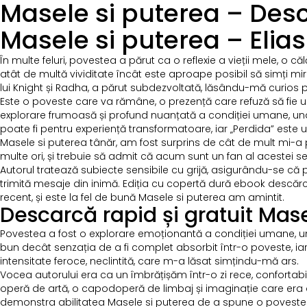
Masele si puterea – Des
Masele si puterea – Elias
În multe feluri, povestea a părut ca o reflexie a vieții mele, o
atât de multă vividitate încât este aproape posibil să simți miro
lui Knight și Radha, a părut subdezvoltată, lăsându-mă curios p
Este o poveste care va rămâne, o prezență care refuză să fie uit
explorare frumoasă și profund nuanțată a condiției umane, una
poate fi pentru experiență transformatoare, iar „Perdida” este
Masele si puterea tânăr, am fost surprins de cât de mult mi-a p
multe ori, și trebuie să admit că acum sunt un fan al acestei ser
Autorul tratează subiecte sensibile cu grijă, asigurându-se că 
trimită mesaje din inimă. Ediția cu copertă dură ebook descăr
recent, și este la fel de bună Masele si puterea am amintit.
Descarcă rapid și gratuit Mase
Povestea a fost o explorare emoționantă a condiției umane, un re
bun decât senzația de a fi complet absorbit într-o poveste, iar 
intensitate feroce, neclintită, care m-a lăsat simțindu-mă ars.
Vocea autorului era ca un îmbrățișăm într-o zi rece, confortabil
operă de artă, o capodoperă de limbaj și imaginație care era
demonstra abilitatea Masele si puterea de a spune o poveste