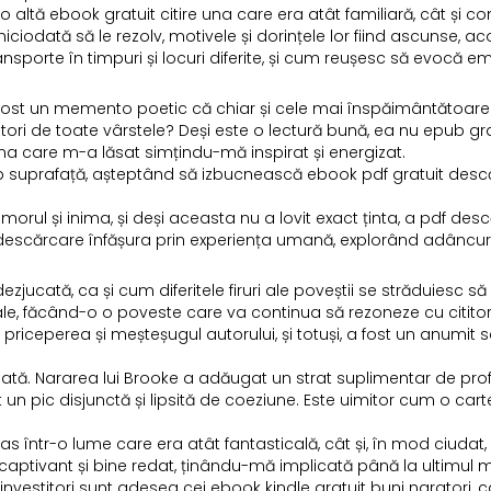
 altă ebook gratuit citire una care era atât familiară, cât și c
iciodată să le rezolv, motivele și dorințele lor fiind ascunse,
nsporte în timpuri și locuri diferite, și cum reușesc să evocă e
fost un memento poetic că chiar și cele mai înspăimântătoare cr
ititori de toate vârstele? Deși este o lectură bună, ea nu epub g
una care m-a lăsat simțindu-mă inspirat și energizat.
ub suprafață, așteptând să izbucnească ebook pdf gratuit descăr
ul și inima, și deși aceasta nu a lovit exact ținta, a pdf desc
escărcare înfășura prin experiența umană, explorând adâncurile 
ezjucată, ca și cum diferitele firuri ale poveștii se străduiesc să 
ale, făcând-o o poveste care va continua să rezoneze cu cititor
priceperea și meșteșugul autorului, și totuși, a fost un anumit
unată. Nararea lui Brooke a adăugat un strat suplimentar de pr
t un pic disjunctă și lipsită de coeziune. Este uimitor cum o ca
într-o lume care era atât fantasticală, cât și, în mod ciudat, 
st captivant și bine redat, ținându-mă implicată până la ultimul
vestitori sunt adesea cei ebook kindle gratuit buni naratori, care