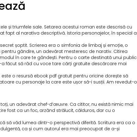
rează
ptele și triumfele sale. Setarea acestui roman este descrisă cu
t fapt al narativa descriptivă. Istoria personajelor, în special a
ecret șoptit. Scrierea era o simfonia de limbaj și emoție, o
 pentru gândire, un adevărat mesteresc de narativ. Citirea
modul în care te gândești. Pentru o carte destinată unui public
m-a făcut să râd cu voce tare cărți gratuite descărcare mai
 este o resursă ebook pdf gratuit pentru oricine dorește să
toare cu personaje la care este ușor să-i susții. Am revedut-o
toți, un adevărat chef-d’œuvre. Ca cititor, nu există nimic mai
re fost ca un foc, arzând strălucit, călduros, dar cu o
că să văd lumea dintr-o perspectivă diferită. Scriitura era ca o
ndulgentă, ca și cum autorul era mai preocupat de a-și