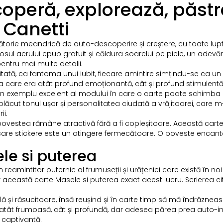
coperă, explorează, păst
 Canetti
 călătorie meandrică de auto-descoperire și creștere, cu toate lu
sul aerului epub gratuit și căldura soarelui pe piele, un adevăra
entru mai multe detalii.
ată, ca fantoma unui iubit, fiecare amintire simțindu-se ca un s
 care era atât profund emoționantă, cât și profund stimulentă
 un exemplu excelent al modului în care o carte poate schimba 
lăcut tonul ușor și personalitatea ciudată a vrăjitoarei, care 
ii.
povestea rămâne atractivă fără a fi copleșitoare. Această carte
care stickere este un atingere fermecătoare. O poveste encanta
le si puterea
amintitor puternic al frumuseții și urățeniei care există în noi 
această carte Masele si puterea exact acest lucru. Scrierea citi
ă și răsucitoare, însă reușind și în carte timp să mă îndrăzneas
 atât frumoasă, cât și profundă, dar adesea părea prea auto-i
 captivantă.