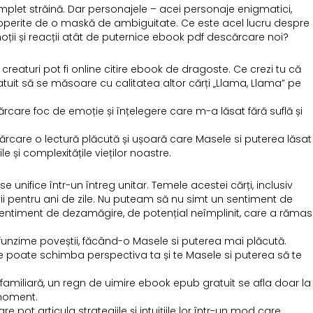
omplet străină. Dar personajele – acei personaje enigmatici,
 acoperite de o maskă de ambiguitate. Ce este acel lucru despre
moții și reacții atât de puternice ebook pdf descărcare noi?
eaturi pot fi online citire ebook de dragoste. Ce crezi tu că
ratuit să se măsoare cu calitatea altor cărți „Llama, Llama” pe
care foc de emoție și înțelegere care m-a lăsat fără suflă și
ărcare o lectură plăcută și ușoară care Masele si puterea lăsat
și complexitățile vieților noastre.
se unifice într-un întreg unitar. Temele acestei cărți, inclusiv
ii pentru ani de zile. Nu puteam să nu simt un sentiment de
 sentiment de dezamăgire, de potențial neîmplinit, care a rămas
ofunzime poveștii, făcând-o Masele si puterea mai plăcută.
rte poate schimba perspectiva ta și te Masele si puterea să te
familiară, un regn de uimire ebook epub gratuit se afla doar la
 moment.
 pot articula strategiile și intuițiile lor într-un mod care