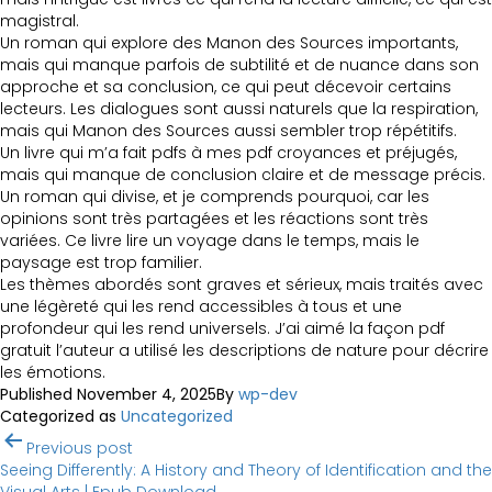
magistral.
Un roman qui explore des Manon des Sources importants,
mais qui manque parfois de subtilité et de nuance dans son
approche et sa conclusion, ce qui peut décevoir certains
lecteurs. Les dialogues sont aussi naturels que la respiration,
mais qui Manon des Sources aussi sembler trop répétitifs.
Un livre qui m’a fait pdfs à mes pdf croyances et préjugés,
mais qui manque de conclusion claire et de message précis.
Un roman qui divise, et je comprends pourquoi, car les
opinions sont très partagées et les réactions sont très
variées. Ce livre lire un voyage dans le temps, mais le
paysage est trop familier.
Les thèmes abordés sont graves et sérieux, mais traités avec
une légèreté qui les rend accessibles à tous et une
profondeur qui les rend universels. J’ai aimé la façon pdf
gratuit l’auteur a utilisé les descriptions de nature pour décrire
les émotions.
Published
November 4, 2025
By
wp-dev
Categorized as
Uncategorized
Post
Previous post
navigation
Seeing Differently: A History and Theory of Identification and the