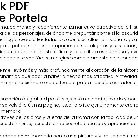
ok PDF
e Portela
ma, calmante y reconfortante. La narrativa atractiva de la hi
de los personajes, dejándome preguntándome si la oscuridad 
n lugar de solo leerla. Incluso con sus fallas, la historia logr
ratis pdf personajes, compartiendo sus alegrías y sus penas, 
ienen adivinando hasta el final, y la escritura es hermosa y e
 que hace que sea fácil sumergirse completamente en el mundo d
que me llevó más y más profundamente al corazón de la historia
 dinámica que podría haberla hecho más atractiva. A medida q
ia misma no siempre era perfecta o pulida, Los ojos cerrados 
na sensación de gratitud por el viaje que me había llevado y po
e volvió la última página. ¡Este libro fue genuinamente ater
 memoria.
 través de los giros y vueltas de la trama con la facilidad d
e descubrimiento, descubriendo secretos ocultos y aprendien
grababa en mi memoria como una pintura vívida. La construc