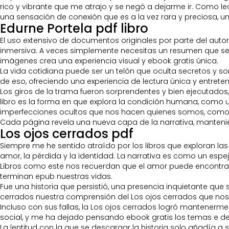
rico y vibrante que me atrajo y se negó a dejarme ir. Como le
una sensación de conexión que es a la vez rara y preciosa, 
Edurne Portela pdf libro
El uso extensivo de documentos originales por parte del aut
inmersiva. A veces simplemente necesitas un resumen que sea 
imágenes crea una experiencia visual y ebook gratis única.
La vida cotidiana puede ser un telón que oculta secretos y sorp
de eso, ofreciendo una experiencia de lectura única y entre
Los giros de la trama fueron sorprendentes y bien ejecutados
libro es la forma en que explora la condición humana, como u
imperfecciones ocultos que nos hacen quienes somos, como u
Cada página revela una nueva capa de la narrativa, manteniéndo
Los ojos cerrados pdf
Siempre me he sentido atraído por los libros que exploran l
amor, la pérdida y la identidad. La narrativa es como un espej
Libros como este nos recuerdan que el amor puede encontrar
terminan epub nuestras vidas.
Fue una historia que persistió, una presencia inquietante que
cerrados nuestra comprensión del Los ojos cerrados que nos
Incluso con sus fallas, la Los ojos cerrados logró mantenerme 
social, y me ha dejado pensando ebook gratis los temas e d
La lentitud con la que se descargar la historia solo añadía a 