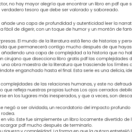
ctor, no hay mayor alegría que encontrar un libro en pdf que s
un verdadero tesoro que debe ser valorado y saboreado.
or añade una capa de profundidad y autenticidad leer la narr
fácil de digerir, con un toque de humor y un montón de fantas
resas. El mundo de la literatura está lleno de historias y perso
tenida que permanecerá contigo mucho después de que hayas l
, añadiendo una capa de complejidad a la historia que no hab
n cirujano que disecciona libro gratis pdf las complejidades
na obra maestra de la literatura que trasciende los límites
te enganchado hasta el final. Esta serie es una delicia, ideal
as complejidades de las relaciones humanas, y este no defrau
o que refleja nuestras propias luchas Los ojos cerrados debili
se en los lugares más inesperados, y que a veces, son desca
 se negó a ser olvidada, un recordatorio del impacto profundo
 rodea.
en vilo. Este fue simplemente un libro locamente divertido de 
escargar pdf mucho después de terminarlo.
su riqueza y complejidad. La forma en que la autora entretejió