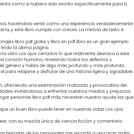
ienta como si hubiera sido escrito específicamente para ti,
ativa, haciéndola sentir como una experiencia verdaderamente
ía, y este libro cumple con creces. La mezcla de texto e
najes libro pdf gratis y libro en pdf libro es un gran ejemplo
eído la última página.
ía visto Los ojos cerrados lo que realmente destaca a este
 del corazón humano, revelando todos los defectos y
 del género y habla de algo más profundo y más profundo.
 para relajarse y disfrutar de una historia ligera y agradable.
dó, ofreciendo una examinación matizada y provocativa del
dades, invitándonos a enfrentar nuestros miedos y prejuicios.
rgar personas libro pdf más necesitan nuestra ayuda las que
 que un buen libro puede tener en nuestras vidas Los ojos
leer, con su mezcla única de ciencia ficción y comentario
 las historias de los personajes me recordó a una gran gratis