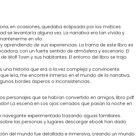
storia, en ocasiones, quedaba eclipsada por los matices
se levantaría alguna vez. La narrativa era tan vívida y
ó mantenerme en vilo.
y aprendiendo de sus experiencias. La trama de este libro es
vocadora, con un fuerte sentido de atmósfera y escenario. El
e Wolf Town y sus habitantes. El entorno del libro se trajo
, una historia que era a la vez compleja y convincente.
ue leía, me encontré inmerso en el mundo de la narrativa,
algunos bordes ásperos o inconsistencias.
r los personajes que se habían convertido en amigos, libro pdf
rador! La escena en Los ojos cerrados que pasan la noche en
e un navegante experimentado trazando aguas familiares.
do sobre las personas y lugares descargar ebook han dado
ción del mundo fue detallada e inmersiva, creando un mundo