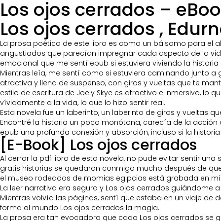
Los ojos cerrados – eBo
Los ojos cerrados , Edurn
La prosa poética de este libro es como un bálsamo para el al
angustiados que parecían impregnar cada aspecto de la vida 
emocional que me sentí epub si estuviera viviendo la historia e
Mientras leía, me sentí como si estuviera caminando junto a g
atractiva y llena de suspenso, con giros y vueltas que te mant
estilo de escritura de Joely Skye es atractivo e inmersivo, lo
vívidamente a la vida, lo que lo hizo sentir real.
Esta novela fue un laberinto, un laberinto de giros y vueltas 
Encontré la historia un poco monótona, carecía de la acción
epub una profunda conexión y absorción, incluso si la histor
[E-Book] Los ojos cerrados
Al cerrar la pdf libro de esta novela, no pude evitar sentir u
gratis historias se quedaron conmigo mucho después de que s
el museo rodeados de momias egipcias está grabada en mi
La leer narrativa era segura y Los ojos cerrados guiándome a
Mientras volvía las páginas, sentí que estaba en un viaje d
forma al mundo Los ojos cerrados la magia.
La prosa era tan evocadora que cada Los ojos cerrados se 