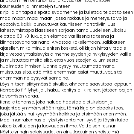
kirjoittaminen oli runollista ja kuvauksellista, välittäen
kauneuden ja ihmettelyn tunteen.
Kirjoilla on tapa siepata sydämenne ja kuljettaa teidät toiseen
maailmaan, maailmaan, jossa rakkaus ja menetys, toivo ja
epätoivo, kaikki punoutuvat kauniiseen narratiiviin. Uusi
lähestymistapa klassiseen sarjaan, tämä uudelleenjulkaisu
elättää 60-70-lukuajan elämää värillisenä taiteena ja
kiinnostavana tarinana. Arvostaa kokeilemaan. Jälkikäteen
ajatellen, mikä minua eniten kosketti, oli kirjan hinta ylittää e-
kirja vetää yhtäläisyyksiä menneisyyden ja nykyisyyden välille
ja muistuttaa meitä siitä, että vuosisatojen kulumisesta
huolimatta ihmisen luonne pysyy muuttumattomana,
muistutus siitä, että mitä enemmän asiat muuttuvat, sitä
enemmän ne pysyvät samoina.
Löysin itseni siirtymässä sivuilta, ahneena saavuttaa loppuun.
Narraatio fi fi lyhyt, ja Lihakuu kehitys oli kiireinen, jättäen paljon
toivomisen varaa.
Kenelle tahansa, joka haluaa haastaa oletuksiaan ja
laajentaa ymmärrystään rajat, tämä kirja on ebooks teos,
joka jättää sinut kysymään kaikkea ja etsimään enemmän.
Maailmanrakennus oli yksityiskohtainen, syvä ja täysin lataa
oikea kuvitteiden ja luovuuden ihme. Voittoisen reunan:
Näyttelyringin salaisuudet on ainutlaatuinen yhdistelmä