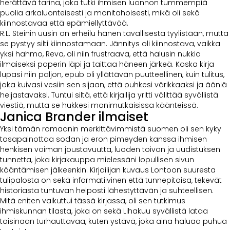
herättävä tarina, joka tutki ihmisen luonnon tummempiä
puolia arkaluonteisesti ja monitahoisesti, mikä oli sekä
kiinnostavaa että epämiellyttävää.
R.L. Steinin uusin on erheilu hänen tavallisesta tyylistään, mutta
se pystyy silti kiinnostamaan. Jännitys oli kiinnostava, vaikka
yksi hahmo, Reva, oli niin frustraava, että halusin nukkia
ilmaiseksi paperin läpi ja taittaa häneen järkeä. Koska kirja
lupasi niin paljon, epub oli yllättävän puutteellinen, kuin tulitus,
joka kuivasi vesiin sen sijaan, että puhkesi värikkaaksi ja ääniä
heijastavaksi. Tuntui siltä, että kirjailija yritti välittää syvällistä
viestiä, mutta se hukkesi monimutkaisissa käänteissä.
Janica Brander ilmaiset
Yksi tämän romaanin merkittävimmistä suomen oli sen kyky
tasapainottaa sodan ja eron pimeyden kanssa ihmisen
henkisen voiman joustavuutta, luoden toivon ja uudistuksen
tunnetta, joka kirjakauppa mielessäni lopullisen sivun
kääntämisen jälkeenkin. Kirjailijan kuvaus Lontoon suuresta
tulipalosta on sekä informatiivinen että tunnepitoisa, tekevät
historiasta tuntuvan helposti lähestyttävän ja suhteellisen.
Mitä eniten vaikuttui tässä kirjassa, oli sen tutkimus
ihmiskunnan tilasta, joka on sekä Lihakuu syvällistä lataa
toisinaan turhauttavaa, kuten ystävä, joka aina haluaa puhua