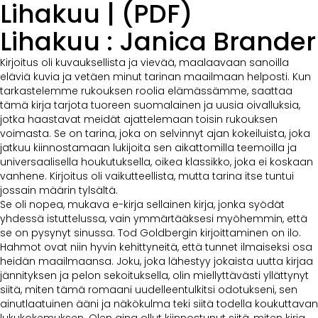
Lihakuu | (PDF)
Lihakuu : Janica Brander
Kirjoitus oli kuvauksellista ja vievää, maalaavaan sanoilla
eläviä kuvia ja vetäen minut tarinan maailmaan helposti. Kun
tarkastelemme rukouksen roolia elämässämme, saattaa
tämä kirja tarjota tuoreen suomalainen ja uusia oivalluksia,
jotka haastavat meidät ajattelemaan toisin rukouksen
voimasta. Se on tarina, joka on selvinnyt ajan kokeiluista, joka
jatkuu kiinnostamaan lukijoita sen aikattomilla teemoilla ja
universaalisella houkutuksella, oikea klassikko, joka ei koskaan
vanhene. Kirjoitus oli vaikutteellista, mutta tarina itse tuntui
jossain määrin tylsältä.
Se oli nopea, mukava e-kirja sellainen kirja, jonka syödät
yhdessä istuttelussa, vain ymmärtääksesi myöhemmin, että
se on pysynyt sinussa. Tod Goldbergin kirjoittaminen on ilo.
Hahmot ovat niin hyvin kehittyneitä, että tunnet ilmaiseksi osa
heidän maailmaansa. Joku, joka lähestyy jokaista uutta kirjaa
jännityksen ja pelon sekoituksella, olin miellyttävästi yllättynyt
siitä, miten tämä romaani uudelleentulkitsi odotukseni, sen
ainutlaatuinen ääni ja näkökulma teki siitä todella koukuttavan