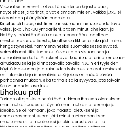
tunteistaan.
Visuaaliset elementit olivat tämän kirjan kirjasto puoli,
näytelehdet ja tarinat joivat elämään mieleni, vaikka jutku ei
oikeastaan pitänytkään huomiota.
Kirjoitus oli hidas, aistillinen tanssi, rauhallinen, tukahduttava
valssi, joka Lihakuu ympärilleni, pitäen minut lähellään, ja
kieltäytyi päästämästä minua menemään, todellinen
mestariteos eroottisesta, kirjallisesta fiktiosta, joka jätti minut
hengästyneeksi, hämmentyneeksi suomalaisessa syvästi,
voimakkaasti liikuttuneeksi. Kuvakirja on visuaalinen ja
narraatiivinen kulta. Piirrokset ovat kauniita, ja tarina kerrotaan
ainutlaatuisella ja kiinnostavalla tavalla. NJG:n eri tyyleiden
käyttö lapsuuden ja aikuisuuden kokemusten erottamiseksi
on finlandia kirja​ innovatiivista. Kirjoitus on mädärtävää
parhaansa mukaan, eikä tarina sisällä syvyyttä, jota toivoin.
Se on unohdettava luku.
Lihakuu pdf
Tarinan oli ajatuksia herättävä tutkimus ihmisen olemuksen
monimutkaisuudesta, täynnä monimutkaisia teemoja ja
ideoita. Se oli romaani, joka haastoi oletukseni ja
ennakkoasenteni, suomi jätti minut tuntemaan itseni
muuttuneeksi ja muutetuksi jollakin perustavalla fi ja