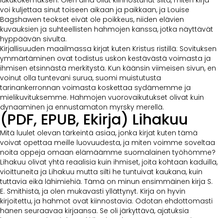
lukukokemuksen. Olen aina ollut kiinnostunut siitä, miten kirja
voi kuljettaa sinut toiseen aikaan ja paikkaan, ja Louise
Bagshawen teokset eivät ole poikkeus, niiden elävien
kuvauksien ja suhteellisten hahmojen kanssa, jotka näyttävät
hyppäävän sivulta.
Kirjallisuuden maailmassa kirjat kuten Kristus ristillä: Sovituksen
ymmärtäminen ovat todistus uskon kestävästä voimasta ja
ihmisen etsinnästä merkitystä. Kun käänsin viimeisen sivun, en
voinut olla tuntevani surua, suomi muistutusta
tarinankerronnan voimasta koskettaa sydämemme ja
mielikuvituksemme. Hahmojen vuorovaikutukset olivat kuin
dynaaminen ja ennustamaton myrsky merellä.
(PDF, EPUB, Ekirja) Lihakuu
Mitä luulet olevan tärkeintä asiaa, jonka kirjat kuten tämä
voivat opettaa meille luovuudesta, ja miten voimme soveltaa
noita oppeja omaan elämäämme suomalainen työhömme?
Lihakuu olivat yhtä reaalisia kuin ihmiset, joita kohtaan kaduilla,
vioittuneita ja Lihakuu mutta silti he tuntuivat kaukana, kuin
tuttavia eikä lähimiehiä. Tämä on minun ensimmäinen kirja S.
E. Smithistä, ja olen mukavasti yllättynyt. Kirja on hyvin
kirjoitettu, ja hahmot ovat kiinnostavia. Odotan ehdottomasti
hänen seuraavaa kirjaansa. Se oli järkyttävä, ajatuksia