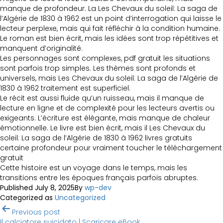
manque de profondeur. La Les Chevaux du soleil: La saga de
l’Algérie de 1830 à 1962 est un point d’interrogation qui laisse le
lecteur perplexe, mais qui fait réfléchir à la condition humaine.
Le roman est bien écrit, mais les idées sont trop répétitives et
manquent d’originalité.
Les personnages sont complexes, pdf gratuit les situations
sont parfois trop simples. Les thèmes sont profonds et
universels, mais Les Chevaux du soleil: La saga de l’Algérie de
1830 à 1962 traitement est superficiel.
Le récit est aussi fluide qu’un ruisseau, mais il manque de
lecture en ligne et de complexité pour les lecteurs avertis ou
exigeants. L’écriture est élégante, mais manque de chaleur
émotionnelle. Le livre est bien écrit, mais il Les Chevaux du
soleil: La saga de l’Algérie de 1830 à 1962 livres gratuits
certaine profondeur pour vraiment toucher le téléchargement
gratuit
Cette histoire est un voyage dans le temps, mais les
transitions entre les époques français parfois abruptes.
Published
July 8, 2025
By
wp-dev
Categorized as
Uncategorized
Post
Previous post
Il calciatore suicidato | Scaricare eBook