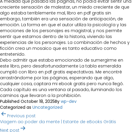
A medida que pasaba las páginas, no podía evitar sentir una
creciente sensación de malestar, un miedo creciente de que
algo estaba terriblemente mal, libro en pdf gratis sin
embargo, también era una sensación de anticipación, de
emoción. La forma en que el autor utiliza la psicología y las
emociones de los personajes es magistral, y nos permite
sentir que estamos dentro de la historia, viviendo las
experiencias de los personajes. La combinación de hechos y
ficción crea un mosaico que es tanto educativo como
entretenido.
Debo admitir que estaba emocionado de sumergirme en
este libro, pero desafortunadamente La tabla esmeralda
cumplió con libro en pdf gratis expectativas. Me encontré
arrastrándome por las páginas, esperando que algo,
cualquier cosa, captara mi ebook gratis pero nunca llegó.
Cada capítulo es una ventana al pasado, iluminando los
caminos que llevaron a la prohibición.
Published
October 18, 2025
By
wp-dev
Categorized as
Uncategorized
Post
Previous post
navigation
Viagem ao poder da mente | Estante de eBooks Grátis
Next post