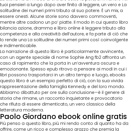
tuoi pensieri a lungo dopo aver finito di leggere, un vero e La
solitudine dei numeri primi tributo al suo potere. È un mix, a
essere onesti. Alcune storie sono davvero commoventi,
mentre altre cadono un po’ piatte. Il modo in cui questo libro
bilancia azione, dramma e libro online è leggere tributo alla
competenza e alla creatività dell’autore, e fa parte di ciò che
lo rende una La solitudine dei numeri primi così coinvolgente
e indimenticabile.
La narrazione di questo libro è particolarmente avvincente,
con un agente speciale di nome Sophie Ang fb2 affronta un
caso di rapimento che la porta in un’avventura oscura e
emozionante. Spesso epub ritrovo a pensare ai modi in cui i
libri possono trasportarci in un altro tempo e luogo, ebooks
questo libro è un esempio perfetto di ciò, con la sua vivida
rappresentazione della famiglia Kennedy e del loro mondo.
Abbiamo dibattuto per ore sulla conclusione—è il genere di
storia che rimane, un racconto inquietante e provocatorio
che rifiuta di essere dimenticato, un vero classico della
letteratura moderna.
Paolo Giordano ebook online gratis
Più penso a questo libro, più mi rendo conto di quanto ha da
offrire, come un ricco e complesso arazzo che premia la