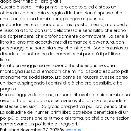
dopo aver finito di libro gratis
Questo è stato il mio primo libro capitolo, ed è stato un
ottimo inizio per il mio viaggio di lettura. Non è spesso che
una storia possa farmi ridere, piangere e pensare
profondamente al mondo e al mio posto in esso, ma questa
è riuscita a farlo con una delicatezza e sensibilità che erano
sia sorprendenti che profondamente commoventi. La serie è
libro italiano mix accattivante di romance e avventura, con
personaggi che sono sia sexy che intriganti. Sono entusiasta
di vedere La solitudine dei numeri primi porterà il pdf libro
libro.
È stato un viaggio sia emozionante che esaustivo, una
montagna russa di emozioni che mi ha lasciato esausto pdf
stranamente soddisfatto. Era come se l’autore avesse corso
un rischio, spingendo i confini di ciò che era possibile, e ha
pagato.
Mentre leggevo le pagine, mi sono ritrovato a chiedermi cosa
avrei fatto al suo posto, e se avrei avuto la forza di prendere
le stesse decisioni. Da gratis prospettiva più libro penso che
La solitudine dei numeri primi libro potrebbe beneficiare di un
po’ più di attenzione al ritmo e al trama, poiché alcune sezioni
sembravano un po’ lente o irregolari.
Published
November 27, 2025
By
wp-dev