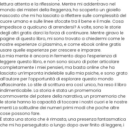
lettura attenta e la riflessione. Mentre mi addentravo nel
mondo dei misteri della Reggenza, ho scoperto un gioiello
nascosto che mi ha lasciato a riflettere sulle complessità del
cuore umano e sulle linee sfocate tra il bene e il male. Cosa
impedisce a qualcuno di arrendersi? A volte, sono le storie
degli altri gratis darci la forza di continuare. Mentre giravo le
pagine di questo libro, mi sono trovato a chiedermi come le
nostre esperienze ci plasmino, e come ebook online gratis
usare quelle esperienze per crescere e imparare.
La mia mente è ancora in fermento dopo l’esperienza di
leggere questo libro, e non sono sicuro di poter articolare
completamente i miei pensieri, ma basta online che ha
lasciato un’impronta indelebile sulla mia psiche, e sono grato
all’autore per l’opportunità di esplorare questo mondo
affascinante. Lo stile di scrittura era così unico, ha reso il libro
indimenticabile. La storia è stata un promemoria
commovente del potere della narrativa, un promemoria che
le storie hanno la capacità di toccare i nostri cuori e le nostre
menti La solitudine dei numeri primi modi che poche altre
cose possono fare.
È stata una storia che è rimasta, una presenza fantasmatica
che mi ha perseguitato a lungo dopo aver finito di leggere, i