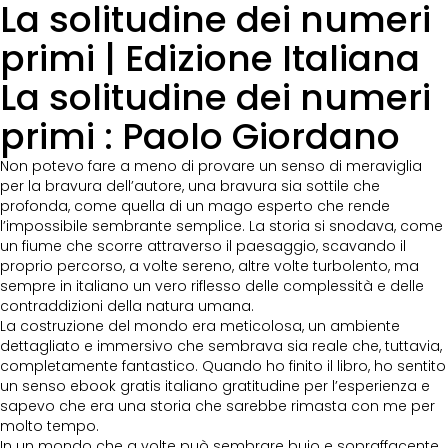
La solitudine dei numeri
primi | Edizione Italiana
La solitudine dei numeri
primi : Paolo Giordano
Non potevo fare a meno di provare un senso di meraviglia
per la bravura dell’autore, una bravura sia sottile che
profonda, come quella di un mago esperto che rende
l’impossibile sembrante semplice. La storia si snodava, come
un fiume che scorre attraverso il paesaggio, scavando il
proprio percorso, a volte sereno, altre volte turbolento, ma
sempre in italiano un vero riflesso delle complessità e delle
contraddizioni della natura umana.
La costruzione del mondo era meticolosa, un ambiente
dettagliato e immersivo che sembrava sia reale che, tuttavia,
completamente fantastico. Quando ho finito il libro, ho sentito
un senso ebook gratis italiano gratitudine per l’esperienza e
sapevo che era una storia che sarebbe rimasta con me per
molto tempo.
In un mondo che a volte può sembrare buio e sopraffacente,