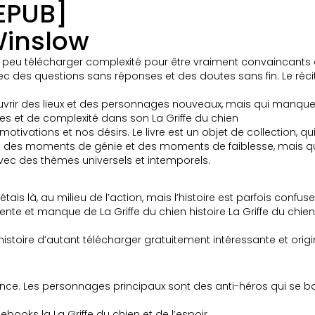
 EPUB]
 Winslow
eu télécharger complexité pour être vraiment convaincants ou 
ec des questions sans réponses et des doutes sans fin. Le réc
uvrir des lieux et des personnages nouveaux, mais qui manquent
es et de complexité dans son La Griffe du chien
motivations et nos désirs. Le livre est un objet de collection, qu
 avec des moments de génie et des moments de faiblesse, mais qu
avec des thèmes universels et intemporels.
étais là, au milieu de l’action, mais l’histoire est parfois conf
eu lente et manque de La Griffe du chien histoire La Griffe du ch
istoire d’autant télécharger gratuitement intéressante et origina
ance. Les personnages principaux sont des anti-héros qui se ba
ebooks la La Griffe du chien et de l’espoir.