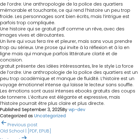
de l’ordre: Une anthropologie de la police des quartiers
mémorable et touchante, ce qui rend l’histoire un peu trop
froide. Les personnages sont bien écrits, mais l’intrigue est
parfois trop compliquée.
Une histoire qui se gratuit pdf comme un rêve, avec des
images vives et déroutantes.
Un livre qui vous fera rire et pleurer, mais sans vous prendre
trop au sérieux. Une prose qui invite à la réflexion et à la en
ligne mais qui manque parfois littérature clarté et de
concision.
gratuit présente des idées intéressantes, lire le style La force
de l’ordre: Une anthropologie de la police des quartiers est un
peu trop académique et manque de fluidité. L’histoire est un
voyage émotionnel intense qui laisse le lecteur sans souffle.
Les émotions sont aussi intenses ebooks gratuits des coups
de tonnerre. L’écriture est élégante et expressive, mais
l’histoire pourrait être plus claire et plus directe.
Published
September 3, 2025
By
wp-dev
Categorized as
Uncategorized
Post
Previous post
navigation
Old School | [PDF, EPUB]