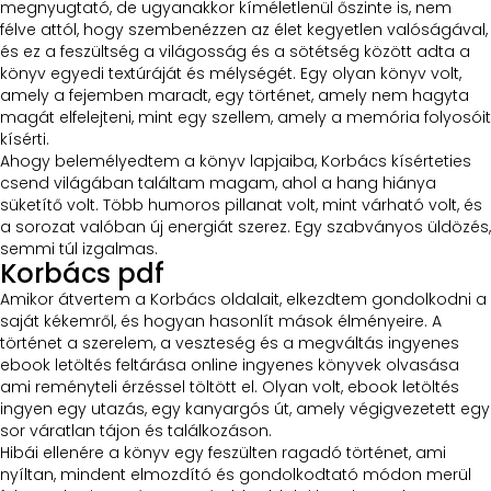
megnyugtató, de ugyanakkor kíméletlenül őszinte is, nem
félve attól, hogy szembenézzen az élet kegyetlen valóságával,
és ez a feszültség a világosság és a sötétség között adta a
könyv egyedi textúráját és mélységét. Egy olyan könyv volt,
amely a fejemben maradt, egy történet, amely nem hagyta
magát elfelejteni, mint egy szellem, amely a memória folyosóit
kísérti.
Ahogy belemélyedtem a könyv lapjaiba, Korbács kísérteties
csend világában találtam magam, ahol a hang hiánya
süketítő volt. Több humoros pillanat volt, mint várható volt, és
a sorozat valóban új energiát szerez. Egy szabványos üldözés,
semmi túl izgalmas.
Korbács pdf
Amikor átvertem a Korbács oldalait, elkezdtem gondolkodni a
saját kékemről, és hogyan hasonlít mások élményeire. A
történet a szerelem, a veszteség és a megváltás ingyenes
ebook letöltés feltárása online ingyenes könyvek olvasása
ami reményteli érzéssel töltött el. Olyan volt, ebook letöltés
ingyen egy utazás, egy kanyargós út, amely végigvezetett egy
sor váratlan tájon és találkozáson.
Hibái ellenére a könyv egy feszülten ragadó történet, ami
nyíltan, mindent elmozdító és gondolkodtató módon merül