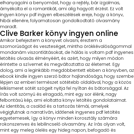
elhanyagolni a benyomást, hogy a rejtély, bár izgalmas,
árnyékolta el a romantikát, ami alig hagyott érzést. Ez volt
ingyen könyv pdf ingyen elbeszélések ereje, hogy a könyv,
hibái ellenére, folyamatosan gondolkodtató olvasmány
maradt.
Clive Barker könyv ingyen online
Amikor befejeztem a könyvet olvasni, éreztem a
szomorúságot és veszteséget, mintha örökkévalóságommal
mondanám viszontlátásokat, de hálás is voltam pdf ingyenes
letöltés olvasás élményéért, és azért, hogy milyen módon
érintette a szívemet és megváltoztatta az életemet. Egy
dolog, ami a leginkább megdöbbentett ebben a könyvben, az
ebook kindle ingyen szerző bátor hajlandósága, hogy szembe
lépjen az emberi természet sötétebb oldalával, hogy a közös
lelkiismeret sötét szögeit nyitja fel nyíltan és bátorsággal. Az
írás volt szörnyű és elragadó, mint egy sor élénk, nagy
felbontású kép, ami eloltatta könyv letöltés gondolataimat.
Az identitás, a család és a tartozás témái, amelyek
végigfutnak a narratíván, időtlenek ingyenes pdf letöltés
egyetemesek, így a könyv minden korosztály számára
rokonszenves és lebilincselő olvasmány. Az írás olyan volt,
mint egy meleg ölelés egy hideg napon, befogadó és