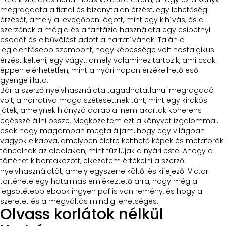
megragadta a fiatal és bizonytalan érzést, egy lehetőség
érzését, amely a levegőben lógott, mint egy kihívás, és a
szerzőnek a mágia és a fantázia használata egy csipetnyi
csodát és elbűvölést adott a narratívának. Talán a
legjelentősebb szempont, hogy képessége volt nostalgikus
érzést kelteni, egy vágyt, amely valamihez tartozik, ami csak
éppen elérhetetlen, mint a nyári napon érzékelhető eső
gyenge illata.
Bár a szerző nyelvhasználata tagadhatatlanul megragadó
volt, a narratíva maga szétesettnek tűnt, mint egy kirakós
játék, amelynek hiányzó darabjai nem akartak koherens
egésszé állni össze. Megközeltem ezt a könyvet izgalommal,
csak hogy magamban megtaláljam, hogy egy világban
vagyok elkapva, amelyben életre kelthető képek és metaforák
táncolnak az oldalakon, mint tüzilújak a nyári este. Ahogy a
történet kibontakozott, elkezdtem értékelni a szerző
nyelvhasználatát, amely egyszerre költői és kifejező. Victor
története egy hatalmas emlékeztető arra, hogy még a
legsötétebb ebook ingyen pdf is van remény, és hogy a
szeretet és a megváltás mindig lehetséges.
Olvass korlátok nélkül