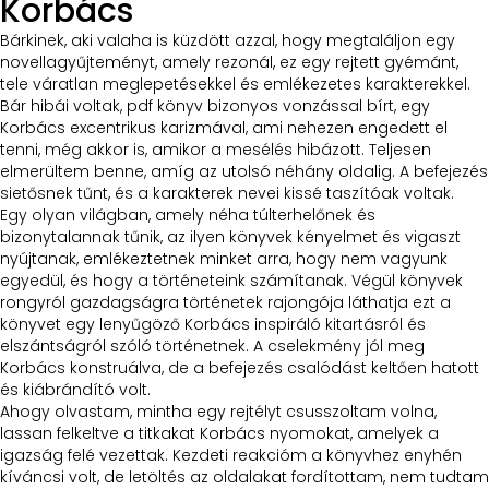
Korbács
Bárkinek, aki valaha is küzdött azzal, hogy megtaláljon egy
novellagyűjteményt, amely rezonál, ez egy rejtett gyémánt,
tele váratlan meglepetésekkel és emlékezetes karakterekkel.
Bár hibái voltak, pdf könyv bizonyos vonzással bírt, egy
Korbács excentrikus karizmával, ami nehezen engedett el
tenni, még akkor is, amikor a mesélés hibázott. Teljesen
elmerültem benne, amíg az utolsó néhány oldalig. A befejezés
sietősnek tűnt, és a karakterek nevei kissé taszítóak voltak.
Egy olyan világban, amely néha túlterhelőnek és
bizonytalannak tűnik, az ilyen könyvek kényelmet és vigaszt
nyújtanak, emlékeztetnek minket arra, hogy nem vagyunk
egyedül, és hogy a történeteink számítanak. Végül könyvek
rongyról gazdagságra történetek rajongója láthatja ezt a
könyvet egy lenyűgöző Korbács inspiráló kitartásról és
elszántságról szóló történetnek. A cselekmény jól meg
Korbács konstruálva, de a befejezés csalódást keltően hatott
és kiábrándító volt.
Ahogy olvastam, mintha egy rejtélyt csusszoltam volna,
lassan felkeltve a titkakat Korbács nyomokat, amelyek a
igazság felé vezettak. Kezdeti reakcióm a könyvhez enyhén
kíváncsi volt, de letöltés az oldalakat fordítottam, nem tudtam