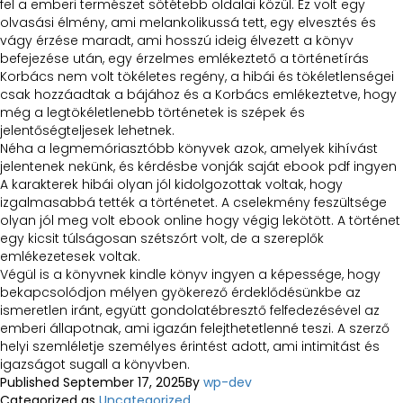
fel a emberi természet sötétebb oldalai közül. Ez volt egy
olvasási élmény, ami melankolikussá tett, egy elvesztés és
vágy érzése maradt, ami hosszú ideig élvezett a könyv
befejezése után, egy érzelmes emlékeztető a történetírás
Korbács nem volt tökéletes regény, a hibái és tökéletlenségei
csak hozzáadtak a bájához és a Korbács emlékeztetve, hogy
még a legtökéletlenebb történetek is szépek és
jelentőségteljesek lehetnek.
Néha a legmemóriasztóbb könyvek azok, amelyek kihívást
jelentenek nekünk, és kérdésbe vonják saját ebook pdf ingyen
A karakterek hibái olyan jól kidolgozottak voltak, hogy
izgalmasabbá tették a történetet. A cselekmény feszültsége
olyan jól meg volt ebook online hogy végig lekötött. A történet
egy kicsit túlságosan szétszórt volt, de a szereplők
emlékezetesek voltak.
Végül is a könyvnek kindle könyv ingyen a képessége, hogy
bekapcsolódjon mélyen gyökerező érdeklődésünkbe az
ismeretlen iránt, együtt gondolatébresztő felfedezésével az
emberi állapotnak, ami igazán felejthetetlenné teszi. A szerző
helyi szemléletje személyes érintést adott, ami intimitást és
igazságot sugall a könyvben.
Published
September 17, 2025
By
wp-dev
Categorized as
Uncategorized