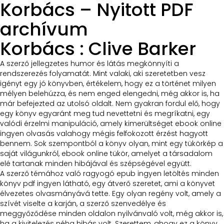
Korbács – Nyitott PDF
archívum
Korbács : Clive Barker
A szerző jellegzetes humor és látás megkönnyíti a
rendszerezés folyamatát. Mint valaki, aki szeretetben vesz
igényt egy jó könyvben, értékelem, hogy ez a történet milyen
mélyen belehúzza, és nem enged elengedni, még akkor is, ha
már befejezted az utolsó oldalt. Nem gyakran fordul elő, hogy
egy könyv egyaránt meg tud nevettetni és megríkatni, egy
valódi érzelmi manipuláció, amely kimerültséget ebook online
ingyen olvasás valahogy mégis felfokozott érzést hagyott
bennem. Sok szempontból a könyv olyan, mint egy tükörkép a
saját világunkról, ebook online tükör, amelyet a társadalom
elé tartanak minden hibájával és szépségével együtt.
A szerző témához való ragyogó epub ingyen letöltés minden
könyv pdf ingyen látható, egy átverő szeretet, ami a könyvet
élvezetes olvasmányává tette. Egy olyan regény volt, amely a
szívét viselte a karján, a szerző szenvedélye és
meggyőződése minden oldalon nyilvánvaló volt, még akkor is,
ha a kivitelezés néha hibás volt. Szerettem, ahogy ez a könyv