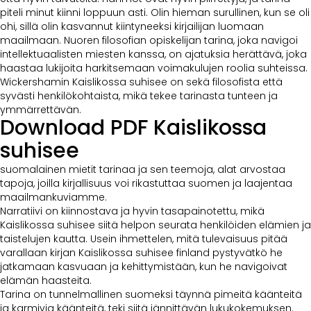
piteli minut kiinni loppuun asti. Olin hieman surullinen, kun se oli
ohi, sillä olin kasvannut kiintyneeksi kirjailijan luomaan
maailmaan. Nuoren filosofian opiskelijan tarina, joka navigoi
intellektuaalisten miesten kanssa, on ajatuksia herättävä, joka
haastaa lukijoita harkitsemaan voimakulujen roolia suhteissa.
Wickershamin Kaislikossa suhisee on sekä filosofista että
syvästi henkilökohtaista, mikä tekee tarinasta tunteen ja
ymmärrettävän.
Download PDF Kaislikossa
suhisee
suomalainen mietit tarinaa ja sen teemoja, alat arvostaa
tapoja, joilla kirjallisuus voi rikastuttaa suomen ja laajentaa
maailmankuviamme.
Narratiivi on kiinnostava ja hyvin tasapainotettu, mikä
Kaislikossa suhisee siitä helpon seurata henkilöiden elämien ja
taistelujen kautta. Usein ihmettelen, mitä tulevaisuus pitää
varallaan kirjan Kaislikossa suhisee finland pystyvätkö he
jatkamaan kasvuaan ja kehittymistään, kun he navigoivat
elämän haasteita.
Tarina on tunnelmallinen suomeksi täynnä pimeitä käänteitä
ja karmivia käänteitä, teki siitä jännittävän lukukokemuksen.