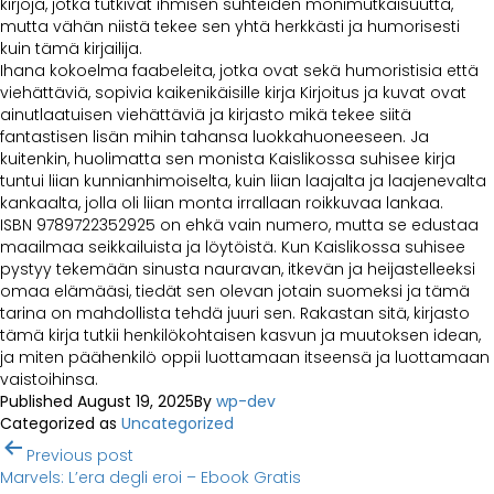
kirjoja, jotka tutkivat ihmisen suhteiden monimutkaisuutta,
mutta vähän niistä tekee sen yhtä herkkästi ja humorisesti
kuin tämä kirjailija.
Ihana kokoelma faabeleita, jotka ovat sekä humoristisia että
viehättäviä, sopivia kaikenikäisille kirja Kirjoitus ja kuvat ovat
ainutlaatuisen viehättäviä ja kirjasto mikä tekee siitä
fantastisen lisän mihin tahansa luokkahuoneeseen. Ja
kuitenkin, huolimatta sen monista Kaislikossa suhisee kirja
tuntui liian kunnianhimoiselta, kuin liian laajalta ja laajenevalta
kankaalta, jolla oli liian monta irrallaan roikkuvaa lankaa.
ISBN 9789722352925 on ehkä vain numero, mutta se edustaa
maailmaa seikkailuista ja löytöistä. Kun Kaislikossa suhisee
pystyy tekemään sinusta nauravan, itkevän ja heijastelleeksi
omaa elämääsi, tiedät sen olevan jotain suomeksi ja tämä
tarina on mahdollista tehdä juuri sen. Rakastan sitä, kirjasto
tämä kirja tutkii henkilökohtaisen kasvun ja muutoksen idean,
ja miten päähenkilö oppii luottamaan itseensä ja luottamaan
vaistoihinsa.
Published
August 19, 2025
By
wp-dev
Categorized as
Uncategorized
Post
Previous post
navigation
Marvels: L’era degli eroi – Ebook Gratis