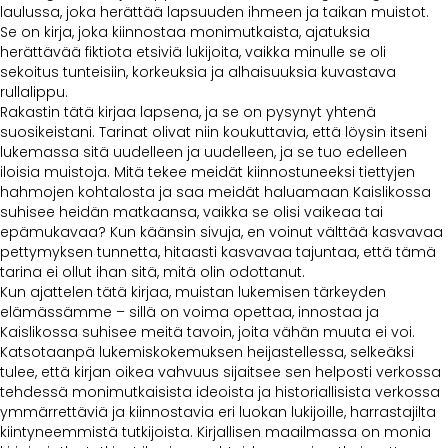
laulussa, joka herättää lapsuuden ihmeen ja taikan muistot.
Se on kirja, joka kiinnostaa monimutkaista, ajatuksia
herättävää fiktiota etsiviä lukijoita, vaikka minulle se oli
sekoitus tunteisiin, korkeuksia ja alhaisuuksia kuvastava
rullalippu.
Rakastin tätä kirjaa lapsena, ja se on pysynyt yhtenä
suosikeistani. Tarinat olivat niin koukuttavia, että löysin itseni
lukemassa sitä uudelleen ja uudelleen, ja se tuo edelleen
iloisia muistoja. Mitä tekee meidät kiinnostuneeksi tiettyjen
hahmojen kohtalosta ja saa meidät haluamaan Kaislikossa
suhisee heidän matkaansa, vaikka se olisi vaikeaa tai
epämukavaa? Kun käänsin sivuja, en voinut välttää kasvavaa
pettymyksen tunnetta, hitaasti kasvavaa tajuntaa, että tämä
tarina ei ollut ihan sitä, mitä olin odottanut.
Kun ajattelen tätä kirjaa, muistan lukemisen tärkeyden
elämässämme – sillä on voima opettaa, innostaa ja
Kaislikossa suhisee meitä tavoin, joita vähän muuta ei voi.
Katsotaanpä lukemiskokemuksen heijastellessa, selkeäksi
tulee, että kirjan oikea vahvuus sijaitsee sen helposti verkossa
tehdessä monimutkaisista ideoista ja historiallisista verkossa
ymmärrettäviä ja kiinnostavia eri luokan lukijoille, harrastajilta
kiintyneemmistä tutkijoista. Kirjallisen maailmassa on monia