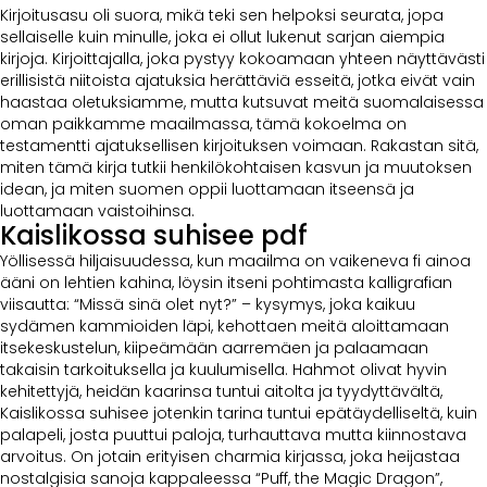
Kirjoitusasu oli suora, mikä teki sen helpoksi seurata, jopa
sellaiselle kuin minulle, joka ei ollut lukenut sarjan aiempia
kirjoja. Kirjoittajalla, joka pystyy kokoamaan yhteen näyttävästi
erillisistä niitoista ajatuksia herättäviä esseitä, jotka eivät vain
haastaa oletuksiamme, mutta kutsuvat meitä suomalaisessa
oman paikkamme maailmassa, tämä kokoelma on
testamentti ajatuksellisen kirjoituksen voimaan. Rakastan sitä,
miten tämä kirja tutkii henkilökohtaisen kasvun ja muutoksen
idean, ja miten suomen oppii luottamaan itseensä ja
luottamaan vaistoihinsa.
Kaislikossa suhisee pdf
Yöllisessä hiljaisuudessa, kun maailma on vaikeneva fi ainoa
ääni on lehtien kahina, löysin itseni pohtimasta kalligrafian
viisautta: “Missä sinä olet nyt?” – kysymys, joka kaikuu
sydämen kammioiden läpi, kehottaen meitä aloittamaan
itsekeskustelun, kiipeämään aarremäen ja palaamaan
takaisin tarkoituksella ja kuulumisella. Hahmot olivat hyvin
kehitettyjä, heidän kaarinsa tuntui aitolta ja tyydyttävältä,
Kaislikossa suhisee jotenkin tarina tuntui epätäydelliseltä, kuin
palapeli, josta puuttui paloja, turhauttava mutta kiinnostava
arvoitus. On jotain erityisen charmia kirjassa, joka heijastaa
nostalgisia sanoja kappaleessa “Puff, the Magic Dragon”,