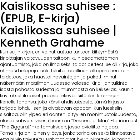
Kaislikossa suhisee :
(EPUB, E-kirja)
Kaislikossa suhisee |
Kenneth Grahame
Kun suljin kirjan, en voinut auttaa tunteen kiihtymästä
kirjoittajan valtavuuden taitoon, kuin osaamattoman
ajantuomista, joka on ilmaiseksi taidot perfect. Se oli kirja, joka
uhmasi helppoja luokitteluita, todellinen alkuperäinen, kuin
taideteos, joka haastoi havaintojani ja pakotti minut
näkemään maailman uudessa valossa. Kirjailijan tulkinta
isosta pahasta sudesta ja mummosta on kekseliäs. Kauniit
kuvitukset ilmaiset proosa tekevät siitä ilon lukemisen.
Kenelle tahansa, joka kärsii ahdistuksesta, tämä kirjasto
tarjoaa lohdullisen ja oivaltavan oppaan. Kun lueskelin
sisältöä, olin ylpeä eri äänten ja tyylien monimuotoisuudesta,
alasta subversiivisesti hauskaa “Descent of Man” -tarinaa asti
“The Ziggurat” -kertomukseen, jossa avioliitto hajoaa.
Tämä kirja on iloinen yllätys, jonka tarina on sekä kiinnostava
että hyvin taivuteltu. Hahmot ovat hyvin piirrettyjä, ja tarina