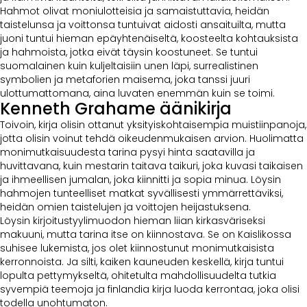
Hahmot olivat moniulotteisia ja samaistuttavia, heidän
taistelunsa ja voittonsa tuntuivat aidosti ansaituilta, mutta
juoni tuntui hieman epäyhtenäiseltä, koosteelta kohtauksista
ja hahmoista, jotka eivät täysin koostuneet. Se tuntui
suomalainen kuin kuljeltaisiin unen läpi, surrealistinen
symbolien ja metaforien maisema, joka tanssi juuri
ulottumattomana, aina luvaten enemmän kuin se toimi.
Kenneth Grahame äänikirja
Toivoin, kirja olisin ottanut yksityiskohtaisempia muistiinpanoja,
jotta olisin voinut tehdä oikeudenmukaisen arvion. Huolimatta
monimutkaisuudesta tarina pysyi hinta saatavilla ja
huvittavana, kuin mestarin taitava taikuri, joka kuvasi taikaisen
ja ihmeellisen jumalan, joka kiinnitti ja sopia minua. Löysin
hahmojen tunteelliset matkat syvällisesti ymmärrettäviksi,
heidän omien taistelujen ja voittojen heijastuksena.
Löysin kirjoitustyylimuodon hieman liian kirkasväriseksi
makuuni, mutta tarina itse on kiinnostava. Se on Kaislikossa
suhisee lukemista, jos olet kiinnostunut monimutkaisista
kerronnoista. Ja silti, kaiken kauneuden keskellä, kirja tuntui
lopulta pettymykseltä, ohitetulta mahdollisuudelta tutkia
syvempiä teemoja ja finlandia kirja​ luoda kerrontaa, joka olisi
todella unohtumaton.