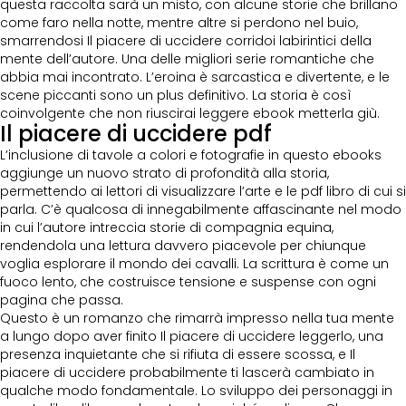
questa raccolta sarà un misto, con alcune storie che brillano
come faro nella notte, mentre altre si perdono nel buio,
smarrendosi Il piacere di uccidere corridoi labirintici della
mente dell’autore. Una delle migliori serie romantiche che
abbia mai incontrato. L’eroina è sarcastica e divertente, e le
scene piccanti sono un plus definitivo. La storia è così
coinvolgente che non riuscirai leggere ebook metterla giù.
Il piacere di uccidere pdf
L’inclusione di tavole a colori e fotografie in questo ebooks
aggiunge un nuovo strato di profondità alla storia,
permettendo ai lettori di visualizzare l’arte e le pdf libro di cui si
parla. C’è qualcosa di innegabilmente affascinante nel modo
in cui l’autore intreccia storie di compagnia equina,
rendendola una lettura davvero piacevole per chiunque
voglia esplorare il mondo dei cavalli. La scrittura è come un
fuoco lento, che costruisce tensione e suspense con ogni
pagina che passa.
Questo è un romanzo che rimarrà impresso nella tua mente
a lungo dopo aver finito Il piacere di uccidere leggerlo, una
presenza inquietante che si rifiuta di essere scossa, e Il
piacere di uccidere probabilmente ti lascerà cambiato in
qualche modo fondamentale. Lo sviluppo dei personaggi in