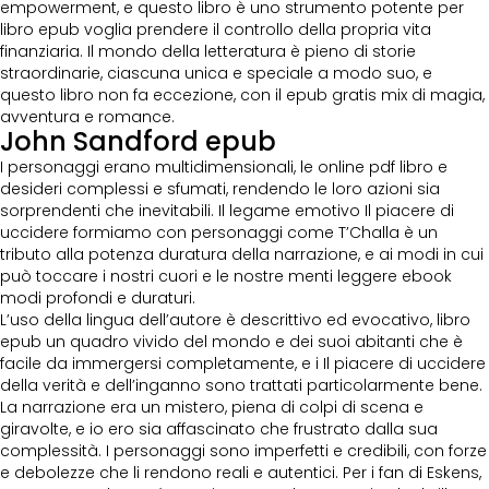
empowerment, e questo libro è uno strumento potente per
libro epub voglia prendere il controllo della propria vita
finanziaria. Il mondo della letteratura è pieno di storie
straordinarie, ciascuna unica e speciale a modo suo, e
questo libro non fa eccezione, con il epub gratis mix di magia,
avventura e romance.
John Sandford epub
I personaggi erano multidimensionali, le online pdf libro e
desideri complessi e sfumati, rendendo le loro azioni sia
sorprendenti che inevitabili. Il legame emotivo Il piacere di
uccidere formiamo con personaggi come T’Challa è un
tributo alla potenza duratura della narrazione, e ai modi in cui
può toccare i nostri cuori e le nostre menti leggere ebook
modi profondi e duraturi.
L’uso della lingua dell’autore è descrittivo ed evocativo, libro
epub un quadro vivido del mondo e dei suoi abitanti che è
facile da immergersi completamente, e i Il piacere di uccidere
della verità e dell’inganno sono trattati particolarmente bene.
La narrazione era un mistero, piena di colpi di scena e
giravolte, e io ero sia affascinato che frustrato dalla sua
complessità. I personaggi sono imperfetti e credibili, con forze
e debolezze che li rendono reali e autentici. Per i fan di Eskens,