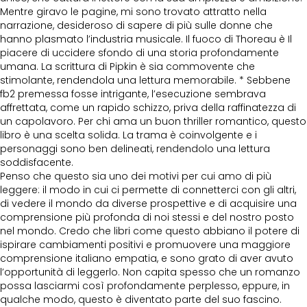
Mentre giravo le pagine, mi sono trovato attratto nella
narrazione, desideroso di sapere di più sulle donne che
hanno plasmato l’industria musicale. Il fuoco di Thoreau è Il
piacere di uccidere sfondo di una storia profondamente
umana. La scrittura di Pipkin è sia commovente che
stimolante, rendendola una lettura memorabile. * Sebbene
fb2 premessa fosse intrigante, l’esecuzione sembrava
affrettata, come un rapido schizzo, priva della raffinatezza di
un capolavoro. Per chi ama un buon thriller romantico, questo
libro è una scelta solida. La trama è coinvolgente e i
personaggi sono ben delineati, rendendolo una lettura
soddisfacente.
Penso che questo sia uno dei motivi per cui amo di più
leggere: il modo in cui ci permette di connetterci con gli altri,
di vedere il mondo da diverse prospettive e di acquisire una
comprensione più profonda di noi stessi e del nostro posto
nel mondo. Credo che libri come questo abbiano il potere di
ispirare cambiamenti positivi e promuovere una maggiore
comprensione italiano empatia, e sono grato di aver avuto
l’opportunità di leggerlo. Non capita spesso che un romanzo
possa lasciarmi così profondamente perplesso, eppure, in
qualche modo, questo è diventato parte del suo fascino.