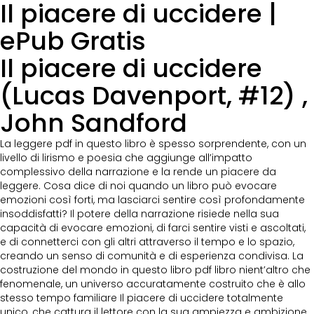
Il piacere di uccidere |
ePub Gratis
Il piacere di uccidere
(Lucas Davenport, #12) ,
John Sandford
La leggere pdf in questo libro è spesso sorprendente, con un
livello di lirismo e poesia che aggiunge all’impatto
complessivo della narrazione e la rende un piacere da
leggere. Cosa dice di noi quando un libro può evocare
emozioni così forti, ma lasciarci sentire così profondamente
insoddisfatti? Il potere della narrazione risiede nella sua
capacità di evocare emozioni, di farci sentire visti e ascoltati,
e di connetterci con gli altri attraverso il tempo e lo spazio,
creando un senso di comunità e di esperienza condivisa. La
costruzione del mondo in questo libro pdf libro nient’altro che
fenomenale, un universo accuratamente costruito che è allo
stesso tempo familiare Il piacere di uccidere totalmente
unico, che cattura il lettore con la sua ampiezza e ambizione.