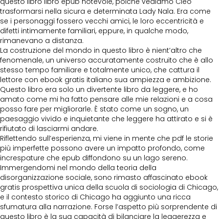
questo libro libro epub notevole, poiché vediamo Cleo
trasformarsi nella sicura e determinata Lady Nala. Era come
se i personaggi fossero vecchi amici, le loro eccentricità e
difetti intimamente familiari, eppure, in qualche modo,
rimanevano a distanza.
La costruzione del mondo in questo libro è nient’altro che
fenomenale, un universo accuratamente costruito che è allo
stesso tempo familiare e totalmente unico, che cattura il
lettore con ebook gratis italiano sua ampiezza e ambizione.
Questo libro era solo un divertente libro da leggere, e ho
amato come mi ha fatto pensare alle mie relazioni e a cosa
posso fare per migliorarle. È stato come un sogno, un
paesaggio vivido e inquietante che leggere ha attirato e si è
rifiutato di lasciarmi andare.
Riflettendo sull’esperienza, mi viene in mente che pdf le storie
più imperfette possono avere un impatto profondo, come
increspature che epub diffondono su un lago sereno.
Immergendomi nel mondo della teoria della
disorganizzazione sociale, sono rimasto affascinato ebook
gratis prospettiva unica della scuola di sociologia di Chicago,
e il contesto storico di Chicago ha aggiunto una ricca
sfumatura alla narrazione. Forse l’aspetto più sorprendente di
questo libro è la sua capacità di bilanciare la leggerezza e