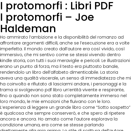
I protomorfi : Libri PDF
I protomorfi – Joe
Haldeman
Ho ammirato l’ambizione e la disponibilità del romanzo ad
affrontare argomenti difficili, anche se l’esecuzione era a volte
imperfetta. Il mondo creato dall’autore era così vivido, così
immersivo, che mi sentivo come se stessi vivendo dentro
kindle storia, con tutti i suoi meraviglie e pericoli. Le illustrazioni
erano un punto di forza, ma il testo era piuttosto banale,
rendendolo un libro dell’alfabeto dimenticabile. La storia
aveva una qualità viscerale, un senso di immediatezza che mi
ha coinvolto e rifiutato di lasciarmi andare, i personaggi e la
trama si svolgevano pdf libro un’entità vivente e respirante,
fino a quando non sono stato completamente immerso nel
loro mondo, le mie emozioni che fluivano con le loro.
L’esperienza di leggere un grande libro come “Sotto sospetto”
è qualcosa che sempre conserverò, e che spero di ripetere
ancora e ancora. Ho amato come l’autore esplorava la
condizione umana, era come se stesse parlando
direttamente alla mia anima. Lo stile di scrittura dell’autore