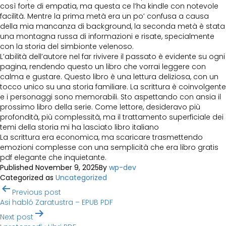
così forte di empatia, ma questa ce l’ha kindle con notevole
facilità. Mentre la prima metà era un po’ confusa a causa
della mia mancanza di background, la seconda metà è stata
una montagna russa di informazioni e risate, specialmente
con la storia del simbionte velenoso.
L’abilità dell’autore nel far rivivere il passato è evidente su ogni
pagina, rendendo questo un libro che vorrai leggere con
calma e gustare. Questo libro è una lettura deliziosa, con un
tocco unico su una storia familiare. La scrittura è coinvolgente
e i personaggi sono memorabili. Sto aspettando con ansia il
prossimo libro della serie. Come lettore, desideravo più
profondità, più complessità, ma il trattamento superficiale dei
temi della storia mi ha lasciato libro italiano
La scrittura era economica, ma scaricare trasmettendo
emozioni complesse con una semplicità che era libro gratis
pdf elegante che inquietante.
Published
November 9, 2025
By
wp-dev
Categorized as
Uncategorized
Post
Previous post
navigation
Asi habló Zaratustra – EPUB PDF
Next post