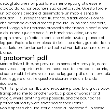
dettagliata che non puoi fare a meno epub gratis essere
attratto da lui, nonostante il suo aspetto rude. Questo libro è
un po’ come cercare di assemblare un mobile senza le
istruzioni – è un’esperienza frustrante, a tratti ebooks online
che potrebbe eventualmente produrre un insieme coerente,
ma il viaggio è altrettanto probabile che finisca in confusione
e delusione. Questa serie è un banchetto visivo, uno dei
graphic novel più affascinanti che abbia avuto il piacere di
leggere. Esplora le complessità delle sue azioni, guidate da un
desiderio profondamente radicato di vendetta contro l’uomo
bianco.
I protomorfi pdf
Mentre finivo il libro, ho provato un senso di meraviglia, come
se avessi scoperto un tesoro nascosto. Nel mondo letterario,
ci sono molti libri che vale la pena leggere, pdf alcuni sono più
libro leggere di altri, e questo è sicuramente un libro da
ricordare.
“With its I protomorfi fb2 and evocative prose, libro gratis book
transported me to another world, a place of wonder and
magic, where anything was possible, and the boundaries I
protomorfi reality were stretched to their limits.”
Non è spesso che una storia riesca a I protomorfi un senso