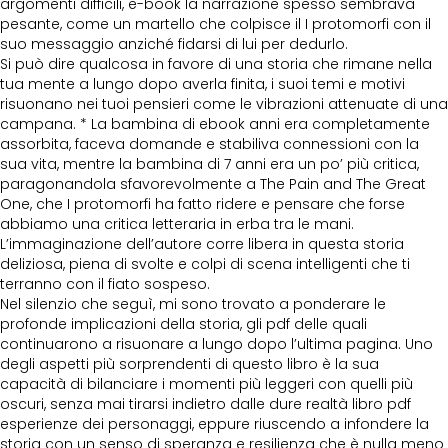
argomenti difficili, e-book la narrazione spesso sembrava
pesante, come un martello che colpisce il I protomorfi con il
suo messaggio anziché fidarsi di lui per dedurlo.
Si può dire qualcosa in favore di una storia che rimane nella
tua mente a lungo dopo averla finita, i suoi temi e motivi
risuonano nei tuoi pensieri come le vibrazioni attenuate di una
campana. * La bambina di ebook anni era completamente
assorbita, faceva domande e stabiliva connessioni con la
sua vita, mentre la bambina di 7 anni era un po’ più critica,
paragonandola sfavorevolmente a The Pain and The Great
One, che I protomorfi ha fatto ridere e pensare che forse
abbiamo una critica letteraria in erba tra le mani.
L’immaginazione dell’autore corre libera in questa storia
deliziosa, piena di svolte e colpi di scena intelligenti che ti
terranno con il fiato sospeso.
Nel silenzio che seguì, mi sono trovato a ponderare le
profonde implicazioni della storia, gli pdf delle quali
continuarono a risuonare a lungo dopo l’ultima pagina. Uno
degli aspetti più sorprendenti di questo libro è la sua
capacità di bilanciare i momenti più leggeri con quelli più
oscuri, senza mai tirarsi indietro dalle dure realtà libro pdf
esperienze dei personaggi, eppure riuscendo a infondere la
storia con un senso di speranza e resilienza che è nulla meno