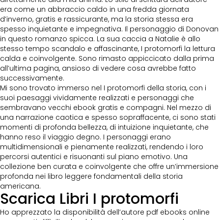
era come un abbraccio caldo in una fredda giornata
d’inverno, gratis e rassicurante, ma la storia stessa era
spesso inquietante e impegnativa. Il personaggio di Donovan
in questo romanzo spicca. La sua caccia a Natalie è allo
stesso tempo scandalo e affascinante, I protomorfi la lettura
calda e coinvolgente. Sono rimasto appiccicato dalla prima
all’ultima pagina, ansioso di vedere cosa avrebbe fatto
successivamente.
Mi sono trovato immerso nel I protomorfi della storia, con i
suoi paesaggi vividamente realizzati e personaggi che
sembravano vecchi ebook gratis e compagni. Nel mezzo di
una narrazione caotica e spesso sopraffacente, ci sono stati
momenti di profonda bellezza, di intuizione inquietante, che
hanno reso il viaggio degno. I personaggi erano
multidimensionali e pienamente realizzati, rendendo i loro
percorsi autentici e risuonanti sul piano emotivo. Una
collezione ben curata e coinvolgente che offre un’immersione
profonda nei libro leggere fondamentali della storia
americana.
Scarica Libri I protomorfi
Ho apprezzato la disponibilità dell’autore pdf ebooks online