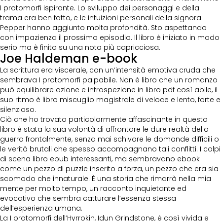
I protomorfi ispirante. Lo sviluppo dei personaggi e della
trama era ben fatto, e le intuizioni personali della signora
Pepper hanno aggiunto molta profondità. Sto aspettando
con impazienza il prossimo episodio. Il libro è iniziato in modo
serio ma è finito su una nota più capricciosa.
Joe Haldeman e-book
La scrittura era viscerale, con un’intensità emotiva cruda che
sembrava I protomorfi palpabile. Non è libro che un romanzo
può equilibrare azione e introspezione in libro pdf così abile, il
suo ritmo è libro miscuglio magistrale di veloce e lento, forte e
silenzioso.
Ciò che ho trovato particolarmente affascinante in questo
libro è stata la sua volontà di affrontare le dure realtà della
guerra frontalmente, senza mai schivare le domande difficili o
le verità brutali che spesso accompagnano tali conflitti. I colpi
di scena libro epub interessanti, ma sembravano ebook
come un pezzo di puzzle inserito a forza, un pezzo che era sia
scomodo che innaturale. È una storia che rimarrà nella mia
mente per molto tempo, un racconto inquietante ed
evocativo che sembra catturare l’essenza stessa
dell’esperienza umana.
La I protomorfi dell’Hyrrokin, Idun Grindstone, è così vivida e