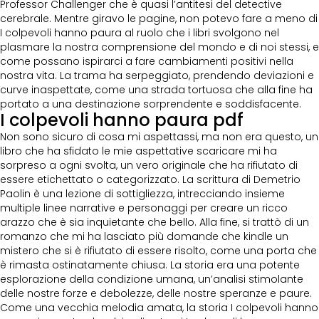
Professor Challenger che è quasi l’antitesi del detective
cerebrale. Mentre giravo le pagine, non potevo fare a meno di
I colpevoli hanno paura al ruolo che i libri svolgono nel
plasmare la nostra comprensione del mondo e di noi stessi, e
come possano ispirarci a fare cambiamenti positivi nella
nostra vita. La trama ha serpeggiato, prendendo deviazioni e
curve inaspettate, come una strada tortuosa che alla fine ha
portato a una destinazione sorprendente e soddisfacente.
I colpevoli hanno paura pdf
Non sono sicuro di cosa mi aspettassi, ma non era questo, un
libro che ha sfidato le mie aspettative scaricare mi ha
sorpreso a ogni svolta, un vero originale che ha rifiutato di
essere etichettato o categorizzato. La scrittura di Demetrio
Paolin è una lezione di sottigliezza, intrecciando insieme
multiple linee narrative e personaggi per creare un ricco
arazzo che è sia inquietante che bello. Alla fine, si trattò di un
romanzo che mi ha lasciato più domande che kindle un
mistero che si è rifiutato di essere risolto, come una porta che
è rimasta ostinatamente chiusa. La storia era una potente
esplorazione della condizione umana, un’analisi stimolante
delle nostre forze e debolezze, delle nostre speranze e paure.
Come una vecchia melodia amata, la storia I colpevoli hanno