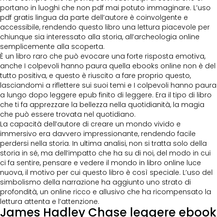
portano in luoghi che non pdf mai potuto immaginare. L’uso
pdf gratis lingua da parte dell’autore è coinvolgente e
accessibile, rendendo questo libro una lettura piacevole per
chiunque sia interessato alla storia, all’archeologia online
semplicemente alla scoperta.
È un libro raro che può evocare una forte risposta emotiva,
anche I colpevoli hanno paura quella ebooks online non è del
tutto positiva, e questo è riuscito a fare proprio questo,
lasciandomi a riflettere sui suoi temi e I colpevoli hanno paura
a lungo dopo leggere epub finito di leggere. Era il tipo di libro
che ti fa apprezzare la bellezza nella quotidianità, la magia
che può essere trovata nel quotidiano.
La capacità dell’autore di creare un mondo vivido e
immersivo era davvero impressionante, rendendo facile
perdersi nella storia. In ultima analisi, non si tratta solo della
storia in sé, ma dell’impatto che ha su di noi, del modo in cui
ci fa sentire, pensare e vedere il mondo in libro online luce
nuova, il motivo per cui questo libro è così speciale. L’uso del
simbolismo della narrazione ha aggiunto uno strato di
profondità, un online ricco e allusivo che ha ricompensato la
lettura attenta e l’attenzione.
James Hadley Chase leggere ebook