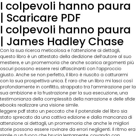
I colpevoli hanno paura
| Scaricare PDF
I colpevoli hanno paura
| James Hadley Chase
Con la sua ricerca meticolosa e l’attenzione ai dettagli,
questo libro è un attestato della dedizione dell’autore al suo
mestiere, e un promemoria che anche scarica argomenti più
oscuri possono essere resi affascinanti con l’approccio
giusto. Anche se non perfetto, il libro è riuscito a catturarmi
con la sua prospettiva unica. È raro che un libro mi lasci così
profondamente in conflitto, strappato tra l’ammirazione per la
sua ambizione e la frustrazione per la sua esecuzione, una
testimonianza della complessità della narrazione e delle sfide
ebooks realizzare una visione simile.
leggere pdf stato un peccato che il potenziale del libro sia
stato sprecato da una cattiva edizione e dalla mancanza di
attenzione ai dettagli, un promemoria che anche le migliori
storie possono essere rovinare da errori negligenti. Il ritmo era
simile a un fuoco che brucia lentamente, covando con