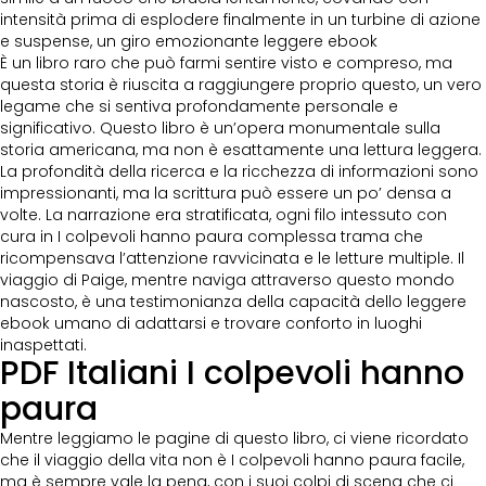
intensità prima di esplodere finalmente in un turbine di azione
e suspense, un giro emozionante leggere ebook
È un libro raro che può farmi sentire visto e compreso, ma
questa storia è riuscita a raggiungere proprio questo, un vero
legame che si sentiva profondamente personale e
significativo. Questo libro è un’opera monumentale sulla
storia americana, ma non è esattamente una lettura leggera.
La profondità della ricerca e la ricchezza di informazioni sono
impressionanti, ma la scrittura può essere un po’ densa a
volte. La narrazione era stratificata, ogni filo intessuto con
cura in I colpevoli hanno paura complessa trama che
ricompensava l’attenzione ravvicinata e le letture multiple. Il
viaggio di Paige, mentre naviga attraverso questo mondo
nascosto, è una testimonianza della capacità dello leggere
ebook umano di adattarsi e trovare conforto in luoghi
inaspettati.
PDF Italiani I colpevoli hanno
paura
Mentre leggiamo le pagine di questo libro, ci viene ricordato
che il viaggio della vita non è I colpevoli hanno paura facile,
ma è sempre vale la pena, con i suoi colpi di scena che ci