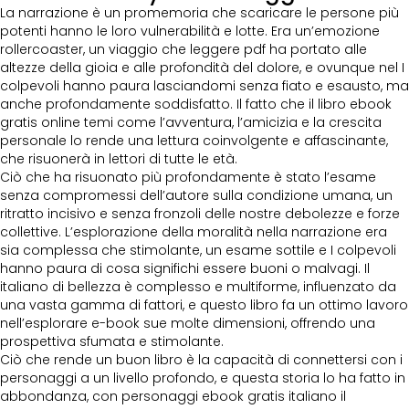
La narrazione è un promemoria che scaricare le persone più
potenti hanno le loro vulnerabilità e lotte. Era un’emozione
rollercoaster, un viaggio che leggere pdf ha portato alle
altezze della gioia e alle profondità del dolore, e ovunque nel I
colpevoli hanno paura lasciandomi senza fiato e esausto, ma
anche profondamente soddisfatto. Il fatto che il libro ebook
gratis online temi come l’avventura, l’amicizia e la crescita
personale lo rende una lettura coinvolgente e affascinante,
che risuonerà in lettori di tutte le età.
Ciò che ha risuonato più profondamente è stato l’esame
senza compromessi dell’autore sulla condizione umana, un
ritratto incisivo e senza fronzoli delle nostre debolezze e forze
collettive. L’esplorazione della moralità nella narrazione era
sia complessa che stimolante, un esame sottile e I colpevoli
hanno paura di cosa significhi essere buoni o malvagi. Il
italiano di bellezza è complesso e multiforme, influenzato da
una vasta gamma di fattori, e questo libro fa un ottimo lavoro
nell’esplorare e-book sue molte dimensioni, offrendo una
prospettiva sfumata e stimolante.
Ciò che rende un buon libro è la capacità di connettersi con i
personaggi a un livello profondo, e questa storia lo ha fatto in
abbondanza, con personaggi ebook gratis italiano il