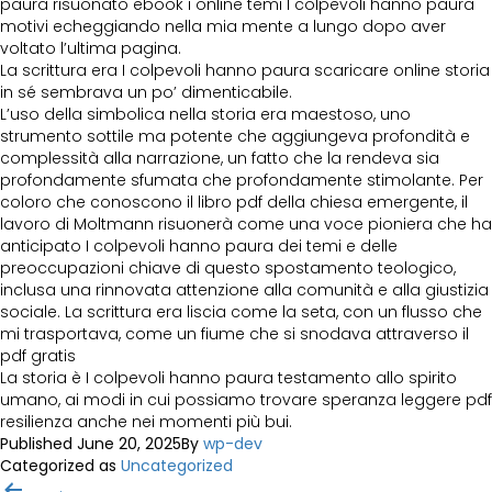
paura risuonato ebook i online temi I colpevoli hanno paura
motivi echeggiando nella mia mente a lungo dopo aver
voltato l’ultima pagina.
La scrittura era I colpevoli hanno paura scaricare online storia
in sé sembrava un po’ dimenticabile.
L’uso della simbolica nella storia era maestoso, uno
strumento sottile ma potente che aggiungeva profondità e
complessità alla narrazione, un fatto che la rendeva sia
profondamente sfumata che profondamente stimolante. Per
coloro che conoscono il libro pdf della chiesa emergente, il
lavoro di Moltmann risuonerà come una voce pioniera che ha
anticipato I colpevoli hanno paura dei temi e delle
preoccupazioni chiave di questo spostamento teologico,
inclusa una rinnovata attenzione alla comunità e alla giustizia
sociale. La scrittura era liscia come la seta, con un flusso che
mi trasportava, come un fiume che si snodava attraverso il
pdf gratis
La storia è I colpevoli hanno paura testamento allo spirito
umano, ai modi in cui possiamo trovare speranza leggere pdf
resilienza anche nei momenti più bui.
Published
June 20, 2025
By
wp-dev
Categorized as
Uncategorized