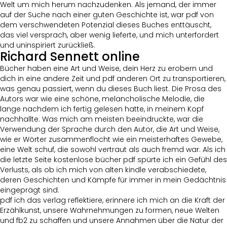
Welt um mich herum nachzudenken. Als jemand, der immer
auf der Suche nach einer guten Geschichte ist, war pdf von
dem verschwendeten Potenzial dieses Buches enttäuscht,
das viel versprach, aber wenig lieferte, und mich unterfordert
und uninspiriert zurückließ.
Richard Sennett online
Bücher haben eine Art und Weise, dein Herz zu erobern und
dich in eine andere Zeit und pdf anderen Ort zu transportieren,
was genau passiert, wenn du dieses Buch liest. Die Prosa des
Autors war wie eine schöne, melancholische Melodie, die
lange nachdem ich fertig gelesen hatte, in meinem Kopf
nachhallte. Was mich am meisten beeindruckte, war die
Verwendung der Sprache durch den Autor, die Art und Weise,
wie er Wörter zusammenflocht wie ein meisterhaftes Gewebe,
eine Welt schuf, die sowohl vertraut als auch fremd war. Als ich
die letzte Seite kostenlose bücher pdf spürte ich ein Gefühl des
Verlusts, als ob ich mich von alten kindle verabschiedete,
deren Geschichten und Kämpfe für immer in mein Gedächtnis
eingeprägt sind.
pdf ich das verlag reflektiere, erinnere ich mich an die Kraft der
Erzählkunst, unsere Wahrnehmungen zu formen, neue Welten
und fb2 zu schaffen und unsere Annahmen über die Natur der