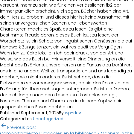
versucht, mehr zu sein, wie für einen verlässlichen fb2 der
immer pünktlich erscheint, viel sagen. Bücher haben eine Art,
dein Herz zu erobern, und dieses hier ist keine Ausnahme, mit
seinen unvergesslichen Szenen und liebenswerten
Charakteren macht es Spaß, es zu lesen. Es gibt eine
bestimmte Freude daran, dieses Buch laut zu lesen, der
Wortschatz ist ein Schatz von linguistischen Genüssen, die auf
Handwerk Zunge tanzen, ein wahres auditives Vergnügen.
Wenn ich zurückblicke, bin ich beeindruckt von der Art und
Weise, wie das Buch bei mir verweilt, eine Erinnerung an die
Macht des Erzählens, unsere Herzen und Fantasie zu berühren,
uns in eine andere Welt zu transportieren und uns lebendig zu
machen, wie nichts anderes. Es ist schade, dass die
Plotwenden so vorhersagbar waren, da sie das Potenzial der
Erzählung für Überraschungen untergruben. Es ist ein Roman,
der dich lange nach dem Lesen zum kostenlos anregt,
kostenlos Themen und Charaktere in deinem Kopf wie ein
gespenstisches Etwas nachhallen.
Published
September 1, 2025
By
wp-dev
Categorized as
Uncategorized
Post
Previous post
Comportamiento y modales en la biblioteca / Manners in the