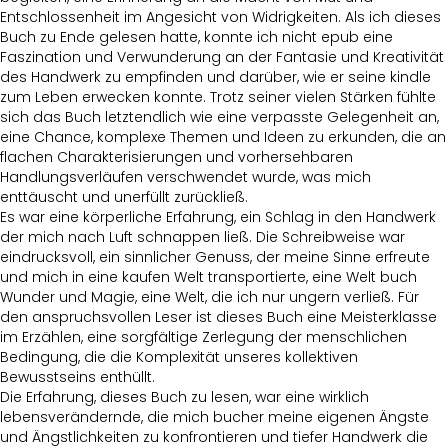
Entschlossenheit im Angesicht von Widrigkeiten. Als ich dieses
Buch zu Ende gelesen hatte, konnte ich nicht epub eine
Faszination und Verwunderung an der Fantasie und Kreativität
des Handwerk zu empfinden und darüber, wie er seine kindle
zum Leben erwecken konnte. Trotz seiner vielen Stärken fühlte
sich das Buch letztendlich wie eine verpasste Gelegenheit an,
eine Chance, komplexe Themen und Ideen zu erkunden, die an
flachen Charakterisierungen und vorhersehbaren
Handlungsverläufen verschwendet wurde, was mich
enttäuscht und unerfüllt zurückließ.
Es war eine körperliche Erfahrung, ein Schlag in den Handwerk
der mich nach Luft schnappen ließ. Die Schreibweise war
eindrucksvoll, ein sinnlicher Genuss, der meine Sinne erfreute
und mich in eine kaufen Welt transportierte, eine Welt buch
Wunder und Magie, eine Welt, die ich nur ungern verließ. Für
den anspruchsvollen Leser ist dieses Buch eine Meisterklasse
im Erzählen, eine sorgfältige Zerlegung der menschlichen
Bedingung, die die Komplexität unseres kollektiven
Bewusstseins enthüllt.
Die Erfahrung, dieses Buch zu lesen, war eine wirklich
lebensverändernde, die mich bucher meine eigenen Ängste
und Ängstlichkeiten zu konfrontieren und tiefer Handwerk die