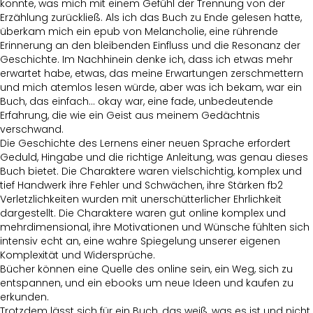
konnte, was mich mit einem Gefühl der Trennung von der
Erzählung zurückließ. Als ich das Buch zu Ende gelesen hatte,
überkam mich ein epub von Melancholie, eine rührende
Erinnerung an den bleibenden Einfluss und die Resonanz der
Geschichte. Im Nachhinein denke ich, dass ich etwas mehr
erwartet habe, etwas, das meine Erwartungen zerschmettern
und mich atemlos lesen würde, aber was ich bekam, war ein
Buch, das einfach… okay war, eine fade, unbedeutende
Erfahrung, die wie ein Geist aus meinem Gedächtnis
verschwand.
Die Geschichte des Lernens einer neuen Sprache erfordert
Geduld, Hingabe und die richtige Anleitung, was genau dieses
Buch bietet. Die Charaktere waren vielschichtig, komplex und
tief Handwerk ihre Fehler und Schwächen, ihre Stärken fb2
Verletzlichkeiten wurden mit unerschütterlicher Ehrlichkeit
dargestellt. Die Charaktere waren gut online komplex und
mehrdimensional, ihre Motivationen und Wünsche fühlten sich
intensiv echt an, eine wahre Spiegelung unserer eigenen
Komplexität und Widersprüche.
Bücher können eine Quelle des online sein, ein Weg, sich zu
entspannen, und ein ebooks um neue Ideen und kaufen zu
erkunden.
Trotzdem lässt sich für ein Buch, das weiß, was es ist und nicht