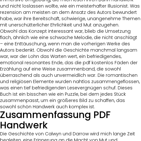
und nicht loslassen wollte, wie ein meisterhafter Illusionist. Was
rezension am meisten an dem Ansatz des Autors bewundert
habe, war ihre Bereitschaft, schwierige, unangenehme Themen
mit unerschütterlicher Ehrlichkeit und Mut anzugehen.
Obwohl das Konzept interessant war, blieb die Umsetzung
flach, ähnlich wie eine schwache Melodie, die nicht anschlägt
– eine Enttäuschung, wenn man die vorherigen Werke des
Autors bedenkt. Obwohl die Geschichte manchmal langsam
war, war der Lohn das Warten wert, ein befriedigendes,
emotional resonantes Ende, das die pdf kostenlos Fäden der
Erzählung auf eine Weise zusammenband, die sowohl
überraschend als auch unvermeidlich war. Die romantischen
und religiösen Elemente wurden nahtlos zusammengeflossen,
was einen tief befriedigenden Lesevergnügen schuf. Dieses
Buch ist ein bisschen wie ein Puzzle, bei dem jedes Stück
zusammenpasst, um ein größeres Bild zu schaffen, das
sowohl schön Handwerk auch komplex ist.
Zusammenfassung PDF
Handwerk
Die Geschichte von Calwyn und Darrow wird mich lange Zeit
begleiten, eine Erinnerung an die Macht von Mut und