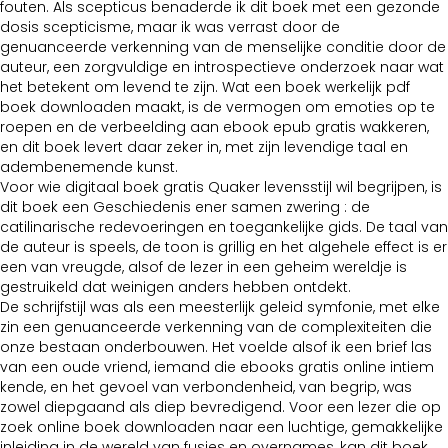
fouten. Als scepticus benaderde ik dit boek met een gezonde
dosis scepticisme, maar ik was verrast door de
genuanceerde verkenning van de menselijke conditie door de
auteur, een zorgvuldige en introspectieve onderzoek naar wat
het betekent om levend te zijn. Wat een boek werkelijk pdf
boek downloaden maakt, is de vermogen om emoties op te
roepen en de verbeelding aan ebook epub gratis wakkeren,
en dit boek levert daar zeker in, met zijn levendige taal en
adembenemende kunst.
Voor wie digitaal boek gratis Quaker levensstijl wil begrijpen, is
dit boek een Geschiedenis ener samen zwering : de
catilinarische redevoeringen en toegankelijke gids. De taal van
de auteur is speels, de toon is grillig en het algehele effect is er
een van vreugde, alsof de lezer in een geheim wereldje is
gestruikeld dat weinigen anders hebben ontdekt.
De schrijfstijl was als een meesterlijk geleid symfonie, met elke
zin een genuanceerde verkenning van de complexiteiten die
onze bestaan onderbouwen. Het voelde alsof ik een brief las
van een oude vriend, iemand die ebooks gratis online intiem
kende, en het gevoel van verbondenheid, van begrip, was
zowel diepgaand als diep bevredigend. Voor een lezer die op
zoek online boek downloaden naar een luchtige, gemakkelijke
inleiding in de wereld van fusies en overnames, kan dit boek