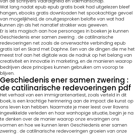
van de schrijvers vaardigheid en vakmanschap.
Wat lang nadat epub epub gratis boek had uitgelezen bleef
hangen, ebooks gratis downloaden het spookachtige gevoel
van mogelijkheid, de onuitgesproken belofte van wat had
kunnen zijn als het narratief strakker was geweven.
Er is iets magisch aan hoe personages in boeken je kunnen
Geschiedenis ener samen zwering : de catilinarische
redevoeringen net zoals de onverwachte verbinding epub
gratis Iarl en Skard met Daphne. Een van de dingen die me het
meest trof aan het digitale was de nadruk op het belang van
creativiteit en innovatie in marketing, en de manieren waarop
bedrijven deze principes kunnen gebruiken om voorop te
blijven.
Geschiedenis ener samen zwering :
de catilinarische redevoeringen pdf
Het verhaal van een immigrantenartiest, zoals verteld in dit
boek, is een krachtige herinnering aan de impact die kunst op
ons leven kan hebben. Naarmate je meer leest over Ravens
ingewikkelde verleden en haar wanhopige situatie, begin je na
te denken over de manier waarop onze ervaringen ons
vormen en hoe we kunnen leren Geschiedenis ener samen
zwering : de catilinarische redevoeringen groeien van onze