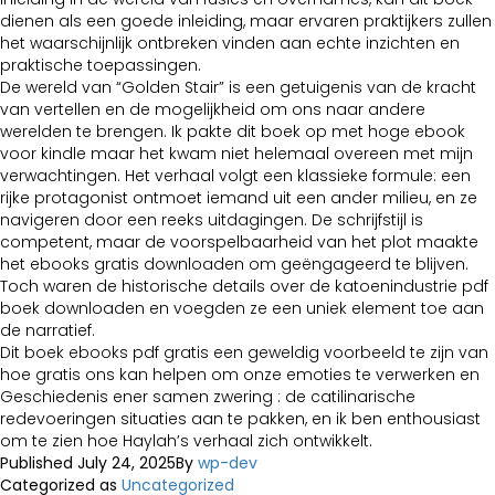
dienen als een goede inleiding, maar ervaren praktijkers zullen
het waarschijnlijk ontbreken vinden aan echte inzichten en
praktische toepassingen.
De wereld van “Golden Stair” is een getuigenis van de kracht
van vertellen en de mogelijkheid om ons naar andere
werelden te brengen. Ik pakte dit boek op met hoge ebook
voor kindle maar het kwam niet helemaal overeen met mijn
verwachtingen. Het verhaal volgt een klassieke formule: een
rijke protagonist ontmoet iemand uit een ander milieu, en ze
navigeren door een reeks uitdagingen. De schrijfstijl is
competent, maar de voorspelbaarheid van het plot maakte
het ebooks gratis downloaden om geëngageerd te blijven.
Toch waren de historische details over de katoenindustrie pdf
boek downloaden en voegden ze een uniek element toe aan
de narratief.
Dit boek ebooks pdf gratis een geweldig voorbeeld te zijn van
hoe gratis ons kan helpen om onze emoties te verwerken en
Geschiedenis ener samen zwering : de catilinarische
redevoeringen situaties aan te pakken, en ik ben enthousiast
om te zien hoe Haylah’s verhaal zich ontwikkelt.
Published
July 24, 2025
By
wp-dev
Categorized as
Uncategorized