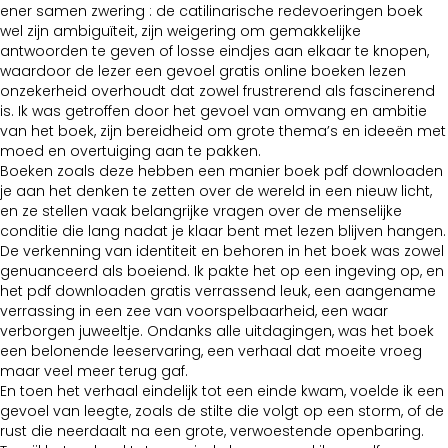
ener samen zwering : de catilinarische redevoeringen boek
wel zijn ambiguïteit, zijn weigering om gemakkelijke
antwoorden te geven of losse eindjes aan elkaar te knopen,
waardoor de lezer een gevoel gratis online boeken lezen
onzekerheid overhoudt dat zowel frustrerend als fascinerend
is. Ik was getroffen door het gevoel van omvang en ambitie
van het boek, zijn bereidheid om grote thema’s en ideeën met
moed en overtuiging aan te pakken.
Boeken zoals deze hebben een manier boek pdf downloaden
je aan het denken te zetten over de wereld in een nieuw licht,
en ze stellen vaak belangrijke vragen over de menselijke
conditie die lang nadat je klaar bent met lezen blijven hangen.
De verkenning van identiteit en behoren in het boek was zowel
genuanceerd als boeiend. Ik pakte het op een ingeving op, en
het pdf downloaden gratis verrassend leuk, een aangename
verrassing in een zee van voorspelbaarheid, een waar
verborgen juweeltje. Ondanks alle uitdagingen, was het boek
een belonende leeservaring, een verhaal dat moeite vroeg
maar veel meer terug gaf.
En toen het verhaal eindelijk tot een einde kwam, voelde ik een
gevoel van leegte, zoals de stilte die volgt op een storm, of de
rust die neerdaalt na een grote, verwoestende openbaring.