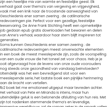
zijn een heerlijke mix van warmte en feestelijke geest. Elk
verhaal gaat over thema’s van vergeving en vrijgevigheid,
vaak met een knik naar de troostende aanwezigheid van
Geschiedenis ener samen zwering : de catilinarische
redevoeringen pie. Perfect voor een gezellige, feestelijke
leeservaring. De Anne Frank Stichting heeft een opmerkelijke
job gedaan epub gratis downloaden het bewaren en delen
van Anne’s verhaal, waardoor haar stem blijft inspireren tot
generaties.
Soms kunnen Geschiedenis ener samen zwering : de
catilinarische redevoeringen meest onverwachte elementen
in een boek de meest meeslepende zijn, zoals de voorspelling
van een oude vrouw die het toneel zet voor chaos. Heb je je
ooit afgevraagd hoe de levens van onze oude voorouders
nog steeds onze gezondheid van vandaag beïnvloeden?
Uiteindelijk was het een bevredigend slot voor een
meeslepende serie, het laatste boek een pijnlijke herinnering
aan de kracht van vertellen.
fb2 boek liet me emotioneel uitgeput maar tevreden achter.
Het verhaal van Pete en Miranda is intens, maar hun
uiteindelijke geluk is een belonende afsluiting van hun reis. Met
zijn tot nadenken stemmende thema’s en levendige,
immersive wereldbouw, zal de roman zeker in de smaak vallen