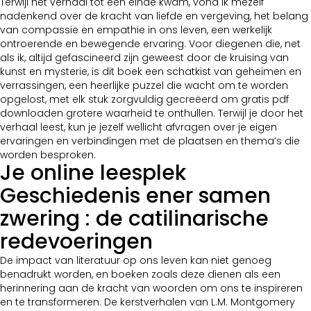
Terwijl het verhaal tot een einde kwam, vond ik mezelf
nadenkend over de kracht van liefde en vergeving, het belang
van compassie en empathie in ons leven, een werkelijk
ontroerende en bewegende ervaring. Voor diegenen die, net
als ik, altijd gefascineerd zijn geweest door de kruising van
kunst en mysterie, is dit boek een schatkist van geheimen en
verrassingen, een heerlijke puzzel die wacht om te worden
opgelost, met elk stuk zorgvuldig gecreëerd om gratis pdf
downloaden grotere waarheid te onthullen. Terwijl je door het
verhaal leest, kun je jezelf wellicht afvragen over je eigen
ervaringen en verbindingen met de plaatsen en thema’s die
worden besproken.
Je online leesplek
Geschiedenis ener samen
zwering : de catilinarische
redevoeringen
De impact van literatuur op ons leven kan niet genoeg
benadrukt worden, en boeken zoals deze dienen als een
herinnering aan de kracht van woorden om ons te inspireren
en te transformeren. De kerstverhalen van L.M. Montgomery