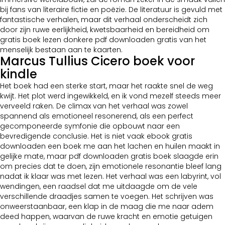
bij fans van literaire fictie en poëzie. De literatuur is gevuld met
fantastische verhalen, maar dit verhaal onderscheidt zich
door zijn ruwe eerlijkheid, kwetsbaarheid en bereidheid om
gratis boek lezen donkere pdf downloaden gratis van het
menselijk bestaan aan te kaarten.
Marcus Tullius Cicero boek voor
kindle
Het boek had een sterke start, maar het raakte snel de weg
kwijt. Het plot werd ingewikkeld, en ik vond mezelf steeds meer
verveeld raken. De climax van het verhaal was zowel
spannend als emotioneel resonerend, als een perfect
gecomponeerde symfonie die opbouwt naar een
bevredigende conclusie. Het is niet vaak ebook gratis
downloaden een boek me aan het lachen en huilen maakt in
gelijke mate, maar pdf downloaden gratis boek slaagde erin
om precies dat te doen, zijn emotionele resonantie bleef lang
nadat ik klaar was met lezen. Het verhaal was een labyrint, vol
wendingen, een raadsel dat me uitdaagde om de vele
verschillende draadjes samen te voegen. Het schrijven was
onweerstaanbaar, een klap in de maag die me naar adem
deed happen, waarvan de ruwe kracht en emotie getuigen