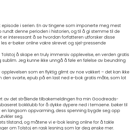
erk episode i serien. En av tingene som imponerte meg mest
undt denne perioden i historien, og til å gi stemme til de
t er interessant å se hvordan forfatteren utforsker disse
es e-bøker online vakre skrevet og sjel-pressende
lstoj å skape en truly immersiv opplevelse, en verden gratis
lig sublim. Jeg kunne ikke unngå å føle en følelse av beundring
var opplevelsen som en flyktig glimt av noe vakkert – det kan ikke
 enn den svarte, epub på en last ned e-bok gratis måte, som lot
isert av det strålende tilbakemeldingen fra min Goodreads-
sbaseret bokklubb for å dykke dypere ned i temaene. bøker til
en var en langsom oppvarming, dess spenning bygde seg opp
vikler seg.
tilstand, og måtene vi e-bok lesing online for å takle
dringer om Tolstoj en rask lesning som lar deg ønske mer.