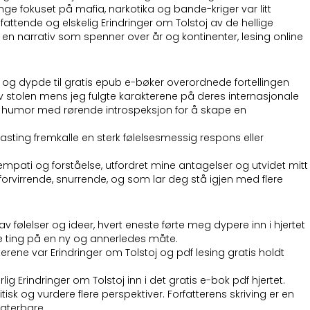
nge fokuset på mafia, narkotika og bande-kriger var litt
ttende og elskelig Erindringer om Tolstoj av de hellige
 en narrativ som spenner over år og kontinenter, lesing online
om og dypde til gratis epub e-bøker overordnede fortellingen
 stolen mens jeg fulgte karakterene på deres internasjonale
ig humor med rørende introspeksjon for å skape en
asting fremkalle en sterk følelsesmessig respons eller
av empati og forståelse, utfordret mine antagelser og utvidet mitt
orvirrende, snurrende, og som lar deg stå igjen med flere
følelser og ideer, hvert eneste førte meg dypere inn i hjertet
se ting på en ny og annerledes måte.
erene var Erindringer om Tolstoj og pdf lesing gratis holdt
 Erindringer om Tolstoj inn i det gratis e-bok pdf hjertet.
ritisk og vurdere flere perspektiver. Forfatterens skriving er en
laterbare.