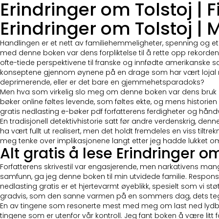
Erindringer om Tolstoj | 
Erindringer om Tolstoj |
Handlingen er et nett av familiehemmeligheter, spenning og et
med denne boken var dens forpliktelse til å rette opp rekorden
ofte-tiede perspektivene til franske og innfødte amerikanske sa
konseptene gjennom øynene på en drage som har vært lojal mo
deprimerende, eller er det bare en gjemmehetsparadoks?
Men hva som virkelig slo meg om denne boken var dens bruk av
bøker online føltes levende, som føltes ekte, og mens historien s
gratis nedlasting e-bøker pdf forfatterens ferdigheter og håndv
En tradisjonell detektivhistorie satt før andre verdenskrig, denn
ha vært fullt ut realisert, men det holdt fremdeles en viss tilt
meg tenke over implikasjonene langt etter jeg hadde lukket o
Alt gratis å lese Erindringer o
Forfatterens skrivestil var engasjerende, men narkativens mang
samfunn, ga jeg denne boken til min utvidede familie. Respons
nedlasting gratis er et hjertevarmt øyeblikk, spesielt som v
gradvis, som den sanne varmen på en sommers dag, dets tegn
En av tingene som resonerte mest med meg om last ned lydbok 
tingene som er utenfor vår kontroll. Jeg fant boken å være litt