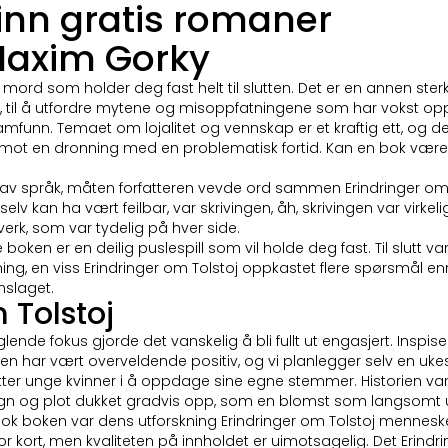
Finn gratis romaner
 Maxim Gorky
 mord som holder deg fast helt til slutten. Det er en annen st
, til å utfordre mytene og misoppfatningene som har vokst opp r
mfunn. Temaet om lojalitet og vennskap er et kraftig ett, og de
t en dronning med en problematisk fortid. Kan en bok være l
 språk, måten forfatteren vevde ord sammen Erindringer om To
elv kan ha vært feilbar, var skrivingen, åh, skrivingen var virke
erk, som var tydelig på hver side.
e boken er en deilig puslespill som vil holde deg fast. Til slutt 
rekning, en viss Erindringer om Tolstoj oppkastet flere spørsmål
mslaget.
m Tolstoj
lende fokus gjorde det vanskelig å bli fullt ut engasjert. Insp
en har vært overveldende positiv, og vi planlegger selv en uke
i støtter unge kvinner i å oppdage sine egne stemmer. Histori
 og plot dukket gradvis opp, som en blomst som langsomt ut
boken var dens utforskning Erindringer om Tolstoj menneskets 
 for kort, men kvaliteten på innholdet er uimotsagelig. Det Erin