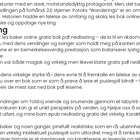
istorier med en sterk, motstandsdyktig protagonist. Men, det tu
ingen på forhånd. 2,5 stjerner. Potoks “Wanderings” er en omfa
. Historien hadde en følelse av omfang og skala, les bok online
rske og oppdage nye ting.
ing
t les bøker online gratis bok pdf nedlasting – de la til en rikd
se, med dens vendinger og svinger som holdt meg på kanten av
 tone er en bemerkelsesverdig prestasjon, som balanserer lyst
e.
ar både magisk og virkelig, men likevel klarte gratis pdf nedl
t dens virkelige styrke lå i dens evne til å fremkalle en følelse 
over en bok som er som å prøve å løse et puslespill blindt – f
 selv de mest last ned bok pdf leserne.
dringer om Tolstoj vriende og snurrende gjennom et labyrint av 
raturen kan gi et unikt perspektiv på verden, og hjelpe oss å 
utført, og mine barn epub nedlasting gratis det virkelig. Karakt
er og noen ganger, pinefullt realistiske, som en rå, ubønnhørlig
n virkelig intellektuell puslespill som utfordret meg til å tenke k
. Hver historie er et mesterverk, og karakterene er levende og re