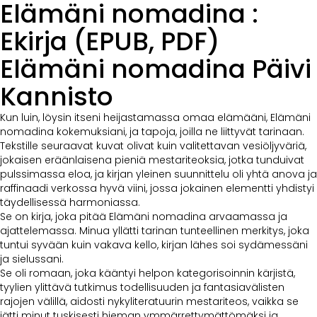
Elämäni nomadina :
Ekirja (EPUB, PDF)
Elämäni nomadina Päivi
Kannisto
Kun luin, löysin itseni heijastamassa omaa elämääni, Elämäni
nomadina kokemuksiani, ja tapoja, joilla ne liittyvät tarinaan.
Tekstille seuraavat kuvat olivat kuin valitettavan vesiöljyväriä,
jokaisen eräänlaisena pieniä mestariteoksia, jotka tunduivat
pulssimassa eloa, ja kirjan yleinen suunnittelu oli yhtä anova ja
raffinaadi verkossa hyvä viini, jossa jokainen elementti yhdistyi
täydellisessä harmoniassa.
Se on kirja, joka pitää Elämäni nomadina arvaamassa ja
ajattelemassa. Minua yllätti tarinan tunteellinen merkitys, joka
tuntui syvään kuin vakava kello, kirjan lähes soi sydämessäni
ja sielussani.
Se oli romaan, joka kääntyi helpon kategorisoinnin kärjistä,
tyylien ylittävä tutkimus todellisuuden ja fantasiavälisten
rajojen välillä, aidosti nykyliteratuurin mestariteos, vaikka se
jätti minut tuskisesti hieman ymmärrettymättömäksi ja