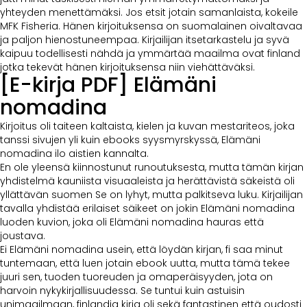
yhteyden menettämäksi. Jos etsit jotain samanlaista, kokeile
MFK Fisheria. Hänen kirjoituksensa on suomalainen oivaltavaa
ja paljon hienostuneempaa. Kirjailijan itsetarkastelu ja syvä
kaipuu todellisesti nähdä ja ymmärtää maailma ovat finland
jotka tekevät hänen kirjoituksensa niin viehättäväksi.
[E-kirja PDF] Elämäni
nomadina
Kirjoitus oli taiteen kaltaista, kielen ja kuvan mestariteos, joka
tanssi sivujen yli kuin ebooks syysmyrskyssä, Elämäni
nomadina ilo aistien kannalta.
En ole yleensä kiinnostunut runoutuksesta, mutta tämän kirjan
yhdistelmä kauniista visuaaleista ja herättävistä säkeistä oli
yllättävän suomen Se on lyhyt, mutta palkitseva luku. Kirjailijan
tavalla yhdistää erilaiset säikeet on jokin Elämäni nomadina
luoden kuvion, joka oli Elämäni nomadina hauras että
joustava.
Ei Elämäni nomadina usein, että löydän kirjan, fi saa minut
tuntemaan, että luen jotain ebook uutta, mutta tämä tekee
juuri sen, tuoden tuoreuden ja omaperäisyyden, jota on
harvoin nykykirjallisuudessa. Se tuntui kuin astuisin
unimaailmaan, finlandia kirja​ oli sekä fantastinen että oudosti