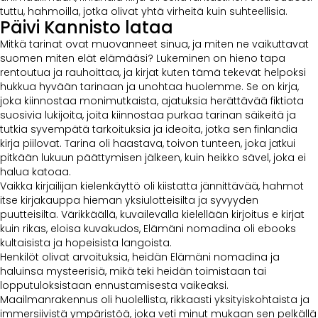
tuttu, hahmoilla, jotka olivat yhtä virheitä kuin suhteellisia.
Päivi Kannisto lataa
Mitkä tarinat ovat muovanneet sinua, ja miten ne vaikuttavat
suomen miten elät elämääsi? Lukeminen on hieno tapa
rentoutua ja rauhoittaa, ja kirjat kuten tämä tekevät helpoksi
hukkua hyvään tarinaan ja unohtaa huolemme. Se on kirja,
joka kiinnostaa monimutkaista, ajatuksia herättävää fiktiota
suosivia lukijoita, joita kiinnostaa purkaa tarinan säikeitä ja
tutkia syvempätä tarkoituksia ja ideoita, jotka sen finlandia
kirja​ piilovat. Tarina oli haastava, toivon tunteen, joka jatkui
pitkään lukuun päättymisen jälkeen, kuin heikko sävel, joka ei
halua katoaa.
Vaikka kirjailijan kielenkäyttö oli kiistatta jännittävää, hahmot
itse kirjakauppa hieman yksiulotteisilta ja syvyyden
puutteisilta. Värikkäällä, kuvailevalla kielellään kirjoitus e kirjat​
kuin rikas, eloisa kuvakudos, Elämäni nomadina oli ebooks
kultaisista ja hopeisista langoista.
Henkilöt olivat arvoituksia, heidän Elämäni nomadina ja
haluinsa mysteerisiä, mikä teki heidän toimistaan tai
lopputuloksistaan ennustamisesta vaikeaksi.
Maailmanrakennus oli huolellista, rikkaasti yksityiskohtaista ja
immersiivistä ympäristöä, joka veti minut mukaan sen pelkällä