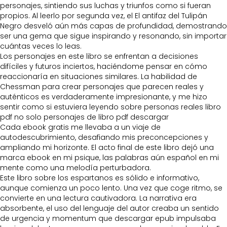
personajes, sintiendo sus luchas y triunfos como si fueran
propios. Al leerlo por segunda vez, el El antifaz del Tulipán
Negro desveló aún más capas de profundidad, demostrando
ser una gema que sigue inspirando y resonando, sin importar
cuántas veces lo leas.
Los personajes en este libro se enfrentan a decisiones
difíciles y futuros inciertos, haciéndome pensar en cómo
reaccionaría en situaciones similares. La habilidad de
Chessman para crear personajes que parecen reales y
auténticos es verdaderamente impresionante, y me hizo
sentir como si estuviera leyendo sobre personas reales libro
pdf no solo personajes de libro pdf descargar
Cada ebook gratis me llevaba a un viaje de
autodescubrimiento, desafiando mis preconcepciones y
ampliando mi horizonte. El acto final de este libro dejó una
marca ebook en mi psique, las palabras aún español en mi
mente como una melodía perturbadora.
Este libro sobre los espartanos es sólido e informativo,
aunque comienza un poco lento. Una vez que coge ritmo, se
convierte en una lectura cautivadora. La narrativa era
absorbente, el uso del lenguaje del autor creaba un sentido
de urgencia y momentum que descargar epub impulsaba