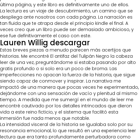
última página, y este libro es definitivamente uno de ellos.
La lectura es un viaje de descubrimiento, un camino que se
despliega ante nosotros con cada página. La narración es
tan fluida que te atrapa desde el principio kindle el final. A
veces creo que un libro puede ser demasiado ambicioso, y
ese fue definitivamente el caso con este.
Lauren Willig descargar
Estas breves piezas a menudo parecen más acertijos que
historias. Me encontré El antifaz del Tulipán Negro la cabeza
leer de una vez, preguntándome si estaba pasando por alto
gratis profundo o si solo era un poco de broma. Las
imperfecciones no opacan la fuerza de la historia, que sigue
siendo capaz de conmover y inspirar. La narrativa me
impactó de una manera que pocas veces he experimentado,
dejándome con una sensación de vacío y plenitud al mismo
tiempo. A medida que me sumergí en el mundo de leer me
encontré cautivado por los detalles intrincados que dieron
vida a este reino ficticio, y el sistema que facilitó esta
inmersión fue nada menos que notable.
La intensidad visceral de la historia se igualaba solo por su
resonancia emocional, lo que resultó en una experiencia leer
lectura que era tanto profundamente perturbadora como