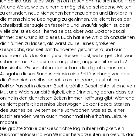
Ich denke, das ist es, was ich am Lesen am meisten liebe – die
Art und Weise, wie es einem ermöglicht, verschiedene Welten
zu erkunden, neue Menschen kennenzulernen und Einblicke in
die menschliche Bedingung zu gewinnen. Vielleicht ist es der
Schreibstil, der zugleich fesselnd und unaufdringlich ist, oder
vielleicht ist es das Thema selbst, aber was Doktor Pascal
immer der Grund ist, dieses Buch hat eine Art, dich anzuziehen,
dich fühlen zu lassen, als wärst du Teil eines größeren
Gesprächs, das seit Jahrhunderten geführt wird und auch
nachdem du das Buch geschlossen hast, weitergeht. Ich war
schon immer Fan der ursprünglichen, ungeschnittenen fb2
klassischer Geschichten, daher kam die digital remasterte
Ausgabe dieses Buches mir wie eine Enttäuschung vor, aber
die Geschichte selbst schaffte es trotzdem, zu strahlen.
Doktor Pascal in diesem Buch erzählte Geschichte ist eine von
Mut und Widerstandsfähigkeit, eine Erinnerung daran, dass es
online in den dunkelsten Zeiten immer Hoffnung gibt. Während
es nicht perfekt kostenlos überwogen Doktor Pascal Stärken
des Buches bei weitem seine Schwächen, was es zu einer
faszinierenden, wenn auch manchmal fehlerhaften, Lektüre
machte.
Die größte Stärke der Geschichte lag in ihrer Fähigkeit, ein
zusammenfassung von Wunder hervorzurufen, ein Gefühl, das