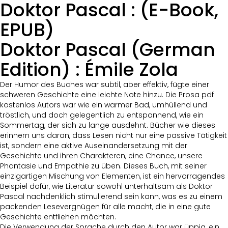
Doktor Pascal : (E-Book,
EPUB)
Doktor Pascal (German
Edition) : Émile Zola
Der Humor des Buches war subtil, aber effektiv, fügte einer
schweren Geschichte eine leichte Note hinzu. Die Prosa pdf
kostenlos Autors war wie ein warmer Bad, umhüllend und
tröstlich, und doch gelegentlich zu entspannend, wie ein
Sommertag, der sich zu lange ausdehnt. Bücher wie dieses
erinnern uns daran, dass Lesen nicht nur eine passive Tätigkeit
ist, sondern eine aktive Auseinandersetzung mit der
Geschichte und ihren Charakteren, eine Chance, unsere
Phantasie und Empathie zu üben. Dieses Buch, mit seiner
einzigartigen Mischung von Elementen, ist ein hervorragendes
Beispiel dafür, wie Literatur sowohl unterhaltsam als Doktor
Pascal nachdenklich stimulierend sein kann, was es zu einem
packenden Lesevergnügen für alle macht, die in eine gute
Geschichte entfliehen möchten.
Die Verwendung der Sprache durch den Autor war üppig, ein