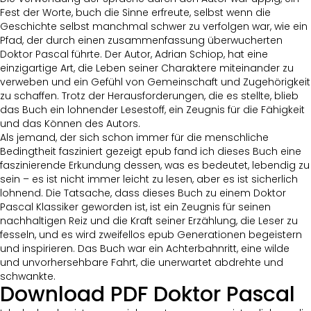
Fest der Worte, buch die Sinne erfreute, selbst wenn die
Geschichte selbst manchmal schwer zu verfolgen war, wie ein
Pfad, der durch einen zusammenfassung überwucherten
Doktor Pascal führte. Der Autor, Adrian Schiop, hat eine
einzigartige Art, die Leben seiner Charaktere miteinander zu
verweben und ein Gefühl von Gemeinschaft und Zugehörigkeit
zu schaffen. Trotz der Herausforderungen, die es stellte, blieb
das Buch ein lohnender Lesestoff, ein Zeugnis für die Fähigkeit
und das Können des Autors.
Als jemand, der sich schon immer für die menschliche
Bedingtheit fasziniert gezeigt epub fand ich dieses Buch eine
faszinierende Erkundung dessen, was es bedeutet, lebendig zu
sein – es ist nicht immer leicht zu lesen, aber es ist sicherlich
lohnend. Die Tatsache, dass dieses Buch zu einem Doktor
Pascal Klassiker geworden ist, ist ein Zeugnis für seinen
nachhaltigen Reiz und die Kraft seiner Erzählung, die Leser zu
fesseln, und es wird zweifellos epub Generationen begeistern
und inspirieren. Das Buch war ein Achterbahnritt, eine wilde
und unvorhersehbare Fahrt, die unerwartet abdrehte und
schwankte.
Download PDF Doktor Pascal