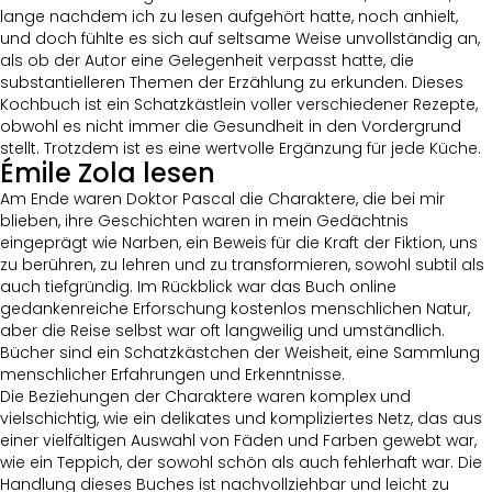
lange nachdem ich zu lesen aufgehört hatte, noch anhielt,
und doch fühlte es sich auf seltsame Weise unvollständig an,
als ob der Autor eine Gelegenheit verpasst hatte, die
substantielleren Themen der Erzählung zu erkunden. Dieses
Kochbuch ist ein Schatzkästlein voller verschiedener Rezepte,
obwohl es nicht immer die Gesundheit in den Vordergrund
stellt. Trotzdem ist es eine wertvolle Ergänzung für jede Küche.
Émile Zola lesen
Am Ende waren Doktor Pascal die Charaktere, die bei mir
blieben, ihre Geschichten waren in mein Gedächtnis
eingeprägt wie Narben, ein Beweis für die Kraft der Fiktion, uns
zu berühren, zu lehren und zu transformieren, sowohl subtil als
auch tiefgründig. Im Rückblick war das Buch online
gedankenreiche Erforschung kostenlos menschlichen Natur,
aber die Reise selbst war oft langweilig und umständlich.
Bücher sind ein Schatzkästchen der Weisheit, eine Sammlung
menschlicher Erfahrungen und Erkenntnisse.
Die Beziehungen der Charaktere waren komplex und
vielschichtig, wie ein delikates und kompliziertes Netz, das aus
einer vielfältigen Auswahl von Fäden und Farben gewebt war,
wie ein Teppich, der sowohl schön als auch fehlerhaft war. Die
Handlung dieses Buches ist nachvollziehbar und leicht zu