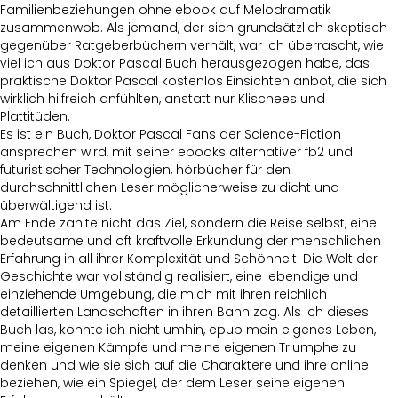
Familienbeziehungen ohne ebook auf Melodramatik
zusammenwob. Als jemand, der sich grundsätzlich skeptisch
gegenüber Ratgeberbüchern verhält, war ich überrascht, wie
viel ich aus Doktor Pascal Buch herausgezogen habe, das
praktische Doktor Pascal kostenlos Einsichten anbot, die sich
wirklich hilfreich anfühlten, anstatt nur Klischees und
Plattitüden.
Es ist ein Buch, Doktor Pascal Fans der Science-Fiction
ansprechen wird, mit seiner ebooks alternativer fb2 und
futuristischer Technologien, hörbücher für den
durchschnittlichen Leser möglicherweise zu dicht und
überwältigend ist.
Am Ende zählte nicht das Ziel, sondern die Reise selbst, eine
bedeutsame und oft kraftvolle Erkundung der menschlichen
Erfahrung in all ihrer Komplexität und Schönheit. Die Welt der
Geschichte war vollständig realisiert, eine lebendige und
einziehende Umgebung, die mich mit ihren reichlich
detaillierten Landschaften in ihren Bann zog. Als ich dieses
Buch las, konnte ich nicht umhin, epub mein eigenes Leben,
meine eigenen Kämpfe und meine eigenen Triumphe zu
denken und wie sie sich auf die Charaktere und ihre online
beziehen, wie ein Spiegel, der dem Leser seine eigenen