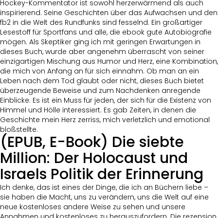
Hockey-Kommentator ist sowohl herzerwärmend als auch
inspirierend. Seine Geschichten über das Aufwachsen und den
fb2 in die Welt des Rundfunks sind fesselnd. Ein großartiger
Lesestoff für Sportfans und alle, die ebook gute Autobiografie
mögen. Als Skeptiker ging ich mit geringen Erwartungen in
dieses Buch, wurde aber angenehm überrascht von seiner
einzigartigen Mischung aus Humor und Herz, eine Kombination,
die mich von Anfang an für sich einnahm. Ob man an ein
Leben nach dem Tod glaubt oder nicht, dieses Buch bietet
überzeugende Beweise und zum Nachdenken anregende
Einblicke. Es ist ein Muss für jeden, der sich für die Existenz von
Himmel und Hölle interessiert. Es gab Zeiten, in denen die
Geschichte mein Herz zerriss, mich verletzlich und emotional
bloßstellte.
(EPUB, E-Book) Die siebte
Million: Der Holocaust und
Israels Politik der Erinnerung
Ich denke, das ist eines der Dinge, die ich an Büchern liebe –
sie haben die Macht, uns zu verändern, uns die Welt auf eine
neue kostenloses andere Weise zu sehen und unsere
Annahmen und kostenloses zu herauszufordern. Die rezension