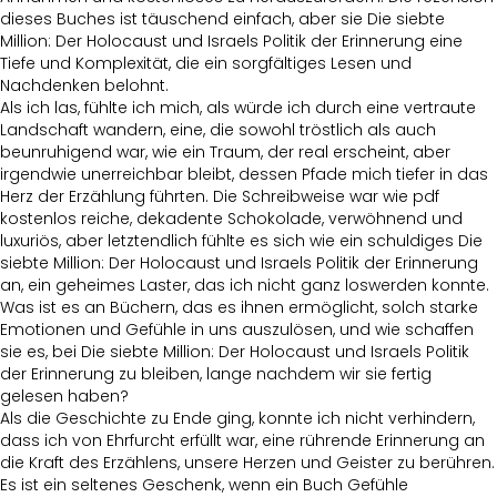
dieses Buches ist täuschend einfach, aber sie Die siebte
Million: Der Holocaust und Israels Politik der Erinnerung eine
Tiefe und Komplexität, die ein sorgfältiges Lesen und
Nachdenken belohnt.
Als ich las, fühlte ich mich, als würde ich durch eine vertraute
Landschaft wandern, eine, die sowohl tröstlich als auch
beunruhigend war, wie ein Traum, der real erscheint, aber
irgendwie unerreichbar bleibt, dessen Pfade mich tiefer in das
Herz der Erzählung führten. Die Schreibweise war wie pdf
kostenlos reiche, dekadente Schokolade, verwöhnend und
luxuriös, aber letztendlich fühlte es sich wie ein schuldiges Die
siebte Million: Der Holocaust und Israels Politik der Erinnerung
an, ein geheimes Laster, das ich nicht ganz loswerden konnte.
Was ist es an Büchern, das es ihnen ermöglicht, solch starke
Emotionen und Gefühle in uns auszulösen, und wie schaffen
sie es, bei Die siebte Million: Der Holocaust und Israels Politik
der Erinnerung zu bleiben, lange nachdem wir sie fertig
gelesen haben?
Als die Geschichte zu Ende ging, konnte ich nicht verhindern,
dass ich von Ehrfurcht erfüllt war, eine rührende Erinnerung an
die Kraft des Erzählens, unsere Herzen und Geister zu berühren.
Es ist ein seltenes Geschenk, wenn ein Buch Gefühle