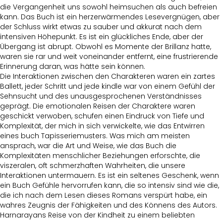
die Vergangenheit uns sowohl heimsuchen als auch befreien
kann. Das Buch ist ein herzerwärmendes Lesevergnügen, aber
der Schluss wirkt etwas zu sauber und akkurat nach dem
intensiven Höhepunkt. Es ist ein glückliches Ende, aber der
Übergang ist abrupt. Obwohl es Momente der Brillanz hatte,
waren sie rar und weit voneinander entfernt, eine frustrierende
Erinnerung daran, was hätte sein können.
Die Interaktionen zwischen den Charakteren waren ein zartes
Ballett, jeder Schritt und jede kindle war von einem Gefühl der
Sehnsucht und des unausgesprochenen Verständnisses
geprägt. Die emotionalen Reisen der Charaktere waren
geschickt verwoben, schufen einen Eindruck von Tiefe und
Komplexität, der mich in sich verwickelte, wie das Entwirren
eines buch Tapisseriemusters. Was mich am meisten
ansprach, war die Art und Weise, wie das Buch die
Komplexitäten menschlicher Beziehungen erforschte, die
viszeralen, oft schmerzhaften Wahrheiten, die unsere
Interaktionen untermauern. Es ist ein seltenes Geschenk, wenn
ein Buch Gefühle hervorrufen kann, die so intensiv sind wie die,
die ich nach dem Lesen dieses Romans verspürt habe, ein
wahres Zeugnis der Fähigkeiten und des Könnens des Autors.
Harnarayans Reise von der Kindheit zu einem beliebten