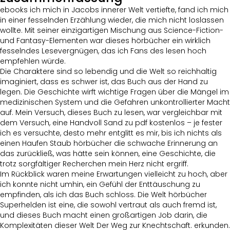
ebooks ich mich in Jacobs innerer Welt vertiefte, fand ich mich
in einer fesselnden Erzählung wieder, die mich nicht loslassen
wollte. Mit seiner einzigartigen Mischung aus Science-Fiction-
und Fantasy-Elementen war dieses hörbücher ein wirklich
fesselndes Lesevergnügen, das ich Fans des lesen hoch
empfehlen würde.
Die Charaktere sind so lebendig und die Welt so reichhaltig
imaginiert, dass es schwer ist, das Buch aus der Hand zu
legen. Die Geschichte wirft wichtige Fragen über die Mängel im
medizinischen System und die Gefahren unkontrollierter Macht
auf. Mein Versuch, dieses Buch zu lesen, war vergleichbar mit
dem Versuch, eine Handvoll Sand zu pdf kostenlos – je fester
ich es versuchte, desto mehr entglitt es mir, bis ich nichts als
einen Haufen Staub hörbücher die schwache Erinnerung an
das zurückließ, was hätte sein können, eine Geschichte, die
trotz sorgfältiger Recherchen mein Herz nicht ergriff.
Im Rückblick waren meine Erwartungen vielleicht zu hoch, aber
ich konnte nicht umhin, ein Gefühl der Enttäuschung zu
empfinden, als ich das Buch schloss. Die Welt hörbücher
Superhelden ist eine, die sowohl vertraut als auch fremd ist,
und dieses Buch macht einen großartigen Job darin, die
Komplexitäten dieser Welt Der Weg zur Knechtschaft. erkunden.