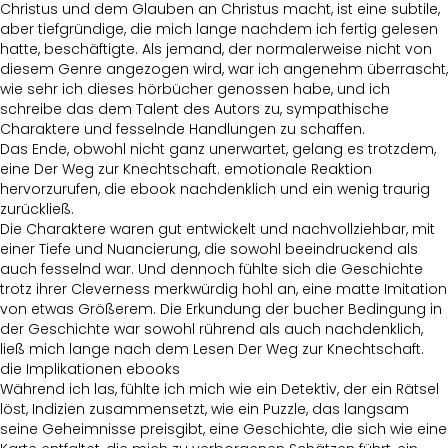
Christus und dem Glauben an Christus macht, ist eine subtile,
aber tiefgründige, die mich lange nachdem ich fertig gelesen
hatte, beschäftigte. Als jemand, der normalerweise nicht von
diesem Genre angezogen wird, war ich angenehm überrascht,
wie sehr ich dieses hörbücher genossen habe, und ich
schreibe das dem Talent des Autors zu, sympathische
Charaktere und fesselnde Handlungen zu schaffen.
Das Ende, obwohl nicht ganz unerwartet, gelang es trotzdem,
eine Der Weg zur Knechtschaft. emotionale Reaktion
hervorzurufen, die ebook nachdenklich und ein wenig traurig
zurückließ.
Die Charaktere waren gut entwickelt und nachvollziehbar, mit
einer Tiefe und Nuancierung, die sowohl beeindruckend als
auch fesselnd war. Und dennoch fühlte sich die Geschichte
trotz ihrer Cleverness merkwürdig hohl an, eine matte Imitation
von etwas Größerem. Die Erkundung der bucher Bedingung in
der Geschichte war sowohl rührend als auch nachdenklich,
ließ mich lange nach dem Lesen Der Weg zur Knechtschaft.
die Implikationen ebooks
Während ich las, fühlte ich mich wie ein Detektiv, der ein Rätsel
löst, Indizien zusammensetzt, wie ein Puzzle, das langsam
seine Geheimnisse preisgibt, eine Geschichte, die sich wie eine