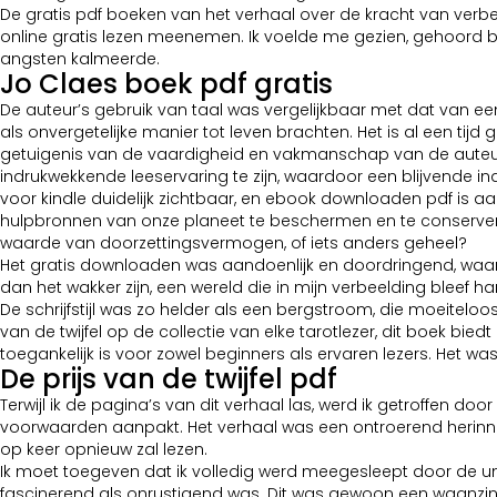
De gratis pdf boeken van het verhaal over de kracht van verbeeld
online gratis lezen meenemen. Ik voelde me gezien, gehoord boe
angsten kalmeerde.
Jo Claes boek pdf gratis
De auteur’s gebruik van taal was vergelijkbaar met dat van ee
als onvergetelijke manier tot leven brachten. Het is al een tij
getuigenis van de vaardigheid en vakmanschap van de auteur. 
indrukwekkende leeservaring te zijn, waardoor een blijvende 
voor kindle duidelijk zichtbaar, en ebook downloaden pdf is a
hulpbronnen van onze planeet te beschermen en te conserveren. 
waarde van doorzettingsvermogen, of iets anders geheel?
Het gratis downloaden was aandoenlijk en doordringend, waa
dan het wakker zijn, een wereld die in mijn verbeelding bleef h
De schrijfstijl was zo helder als een bergstroom, die moeitelo
van de twijfel op de collectie van elke tarotlezer, dit boek bi
toegankelijk is voor zowel beginners als ervaren lezers. Het wa
De prijs van de twijfel pdf
Terwijl ik de pagina’s van dit verhaal las, werd ik getroffen 
voorwaarden aanpakt. Het verhaal was een ontroerend herinneri
op keer opnieuw zal lezen.
Ik moet toegeven dat ik volledig werd meegesleept door de unie
fascinerend als onrustigend was. Dit was gewoon een waanzinni