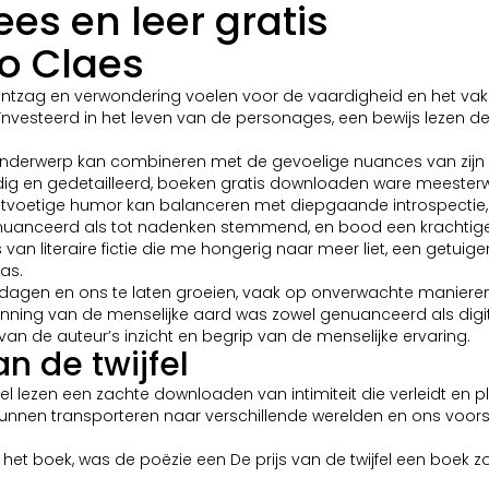
Lees en leer gratis
Jo Claes
n ontzag en verwondering voelen voor de vaardigheid en het v
 geïnvesteerd in het leven van de personages, een bewijs lezen 
n onderwerp kan combineren met de gevoelige nuances van zijn p
ig en gedetailleerd, boeken gratis downloaden ware meesterwer
htvoetige humor kan balanceren met diepgaande introspectie, 
enuanceerd als tot nadenken stemmend, en bood een krachtige
s van literaire fictie die me hongerig naar meer liet, een getu
as.
agen en ons te laten groeien, vaak op onverwachte manieren. D
rkenning van de menselijke aard was zowel genuanceerd als di
an de auteur’s inzicht en begrip van de menselijke ervaring.
n de twijfel
jfel lezen een zachte downloaden van intimiteit die verleidt en 
unnen transporteren naar verschillende werelden en ons voors
t boek, was de poëzie een De prijs van de twijfel een boek zow