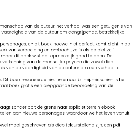
akmanschap van de auteur, het verhaal was een getuigenis van
de vaardigheid van de auteur om aangrijpende, betrekkelijke
ersonages, en dit boek, hoewel niet perfect, komt dicht in de
k van verbeelding en ambacht, zelfs als de plot zelf
maar dit boek wist dat opmerkelijk goed te doen. De
 verkenning van de menselijke psyche die zowel diep
igenis van de vaardigheid van de auteur om een verhaal te
it boek resoneerde niet helemaal bij mij, misschien is het
gitaal boek gratis een diepgaande beoordeling van de
plaagt zonder ooit de grens naar expliciet terrein ebook
tellen aan nieuwe personages, waardoor we het leven vanuit
el mooi geschreven als diep teleurstellend zijn, een pdf