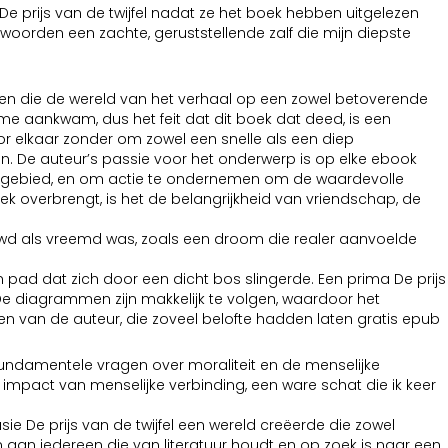
s De prijs van de twijfel nadat ze het boek hebben uitgelezen
 woorden een zachte, geruststellende zalf die mijn diepste
uren die de wereld van het verhaal op een zowel betoverende
j me aankwam, dus het feit dat dit boek dat deed, is een
or elkaar zonder om zowel een snelle als een diep
n. De auteur’s passie voor het onderwerp is op elke ebook
 leefgebied, en om actie te ondernemen om de waardevolle
ek overbrengt, is het de belangrijkheid van vriendschap, de
wd als vreemd was, zoals een droom die realer aanvoelde
 pad dat zich door een dicht bos slingerde. Een prima De prijs
n. De diagrammen zijn makkelijk te volgen, waardoor het
ken van de auteur, die zoveel belofte hadden laten gratis epub
l fundamentele vragen over moraliteit en de menselijke
impact van menselijke verbinding, een ware schat die ik keer
e De prijs van de twijfel een wereld creëerde die zowel
 aan iedereen die van literatuur houdt en op zoek is naar een