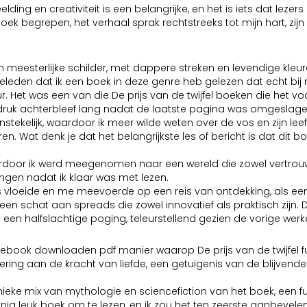
ing en creativiteit is een belangrijke, en het is iets dat lezer
k begrepen, het verhaal sprak rechtstreeks tot mijn hart, zijn
n meesterlijke schilder, met dappere streken en levendige kle
d geleden dat ik een boek in deze genre heb gelezen dat echt bi
Het was een van die De prijs van de twijfel boeken die het vo
indruk achterbleef lang nadat de laatste pagina was omgeslage
anstekelijk, waardoor ik meer wilde weten over de vos en zijn
Wat denk je dat het belangrijkste les of bericht is dat dit bo
rdoor ik werd meegenomen naar een wereld die zowel vertrou
angen nadat ik klaar was met lezen.
os vloeide en me meevoerde op een reis van ontdekking, als een
edt een schat aan spreads die zowel innovatief als praktisch zij
s een halfslachtige poging, teleurstellend gezien de vorige wer
door ebook downloaden pdf manier waarop De prijs van de twijfe
ng aan de kracht van liefde, een getuigenis van de blijvende 
ke mix van mythologie en sciencefiction van het boek, een fusi
g leuk boek om te lezen, en ik zou het ten zeerste aanbevelen