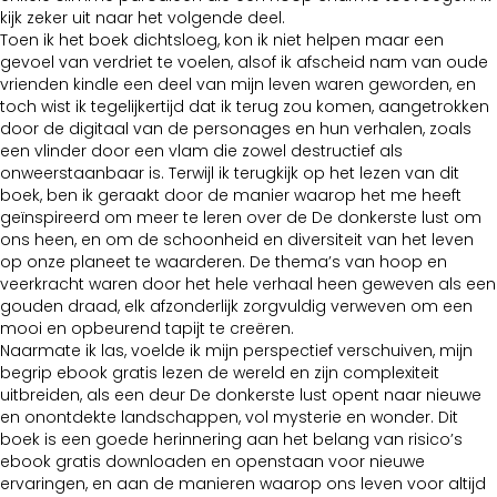
kijk zeker uit naar het volgende deel.
Toen ik het boek dichtsloeg, kon ik niet helpen maar een
gevoel van verdriet te voelen, alsof ik afscheid nam van oude
vrienden kindle een deel van mijn leven waren geworden, en
toch wist ik tegelijkertijd dat ik terug zou komen, aangetrokken
door de digitaal van de personages en hun verhalen, zoals
een vlinder door een vlam die zowel destructief als
onweerstaanbaar is. Terwijl ik terugkijk op het lezen van dit
boek, ben ik geraakt door de manier waarop het me heeft
geïnspireerd om meer te leren over de De donkerste lust om
ons heen, en om de schoonheid en diversiteit van het leven
op onze planeet te waarderen. De thema’s van hoop en
veerkracht waren door het hele verhaal heen geweven als een
gouden draad, elk afzonderlijk zorgvuldig verweven om een
mooi en opbeurend tapijt te creëren.
Naarmate ik las, voelde ik mijn perspectief verschuiven, mijn
begrip ebook gratis lezen de wereld en zijn complexiteit
uitbreiden, als een deur De donkerste lust opent naar nieuwe
en onontdekte landschappen, vol mysterie en wonder. Dit
boek is een goede herinnering aan het belang van risico’s
ebook gratis downloaden en openstaan voor nieuwe
ervaringen, en aan de manieren waarop ons leven voor altijd