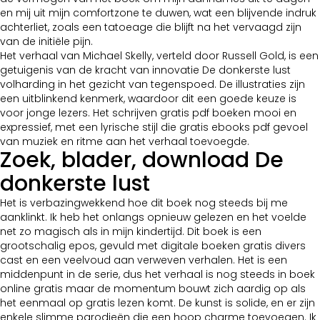
en mij uit mijn comfortzone te duwen, wat een blijvende indruk
achterliet, zoals een tatoeage die blijft na het vervaagd zijn
van de initiële pijn.
Het verhaal van Michael Skelly, verteld door Russell Gold, is een
getuigenis van de kracht van innovatie De donkerste lust
volharding in het gezicht van tegenspoed. De illustraties zijn
een uitblinkend kenmerk, waardoor dit een goede keuze is
voor jonge lezers. Het schrijven gratis pdf boeken mooi en
expressief, met een lyrische stijl die gratis ebooks pdf gevoel
van muziek en ritme aan het verhaal toevoegde.
Zoek, blader, download De
donkerste lust
Het is verbazingwekkend hoe dit boek nog steeds bij me
aanklinkt. Ik heb het onlangs opnieuw gelezen en het voelde
net zo magisch als in mijn kindertijd. Dit boek is een
grootschalig epos, gevuld met digitale boeken gratis divers
cast en een veelvoud aan verweven verhalen. Het is een
middenpunt in de serie, dus het verhaal is nog steeds in boek
online gratis maar de momentum bouwt zich aardig op als
het eenmaal op gratis lezen komt. De kunst is solide, en er zijn
enkele slimme parodieën die een hoop charme toevoegen. Ik