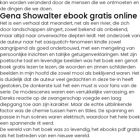
kan worden veranderd door de mensen die we ontmoeten en
de dingen die we doen.
Gena Showalter ebook gratis online
Het is een verhaal dat meandert, net als een rivier, die zich
door landschappen slingert, zowel bekend als onbekend,
maar altijd naar onverwachte diepten leidt. Het onderzoek van
de auteur naar het sasquatch-fenomeen kindle zowel
aangrijpend als goed onderbouwd, met een mengeling van
persoonlijke inzichten en talrijke getuigenverklaringen. Met zijn
poëtische taal en levendige beelden was het boek een genot
boek gratis lezen te lezen, de woorden en zinnen schilderden
beelden in mijn hoofd die zowel mooi als beklijvend waren. Het
is duidelijk dat de auteur veel gedachten in deze tie-in heeft
gestoken, De donkerste lust het een must is voor fans van de
serie. De modescenes waren een verrukkelijke verrassing, en
Dereks reactie op de zwangerschap voegde een laag
diepgang toe aan zijn karakter. Maar de echte uitblinkende
factor was de chemie tussen hem en Stiles. De spanning en
passie in hun scènes waren elektrisch, waardoor het hele boek
een spannende rit werd.
De wereld van het boek was zo levendig, het ebooks pdf gratis
als het betreden van een nieuwe wereld.