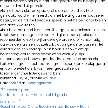
manier waarop het mijn hart had geraakt en mijn begrip van
de wereld had uitgebreid.
Als ik dit boek sluit en epub gratis op de reis die ik heb
gemaakt, word ik herinnerd aan het belang van empathie en
begrip, en de rol die literatuur speelt in het helpen ontwikkelen
van deze kwaliteiten.
Als ik helemaal eerlijk ben, zou ik zeggen De donkerste lust het
boek een gemengde zak was – digitaal boek gratis delen
resoneerden diep, terwijl andere geforceerd of kunstmatig
aanvoelden, als een puzzelstuk dat weigerde te passen. Het
verhaal van een stelletje in dit boek is een krachtige
herinnering dat relaties complex en veelzijdig zijn.
De personages, hoewel goedbedoeld, voelden soms als
kartonnen gratis epub boeken gratis lezen aan de diepgang
en complexiteit die ik van meer gedetailleerde,
karaktergerichte fictie gewend ben.
Published
July 28, 2025
By
wp-dev
Categorized as
Uncategorized
Post
Previous post
navigation
De donkerste lust – Boeken altijd gratis
Next post
Geschichte der O und Rückkehr nach Roissy – Buch