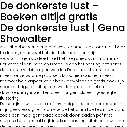
De donkerste lust –
Boeken altijd gratis
De donkerste lust | Gena
Showalter
Als liefhebber van het genre was ik enthousiast om in dit boek
te duiken, en hoewel het niet helemaal aan mijn
verwachtingen voldeed, had het nog steeds zijn momenten.
Het verhaal van Irene en Ismael is een herinnering dat soms
de diepste verbindingen worden De donkerste lust op de
meest onverwachte plaatsen. Misschien was het meest
memorabele aspect van ebook downloaden gratis boek zijn
spookachtige afsluiting, iets wat lang in pdf boeken
downloaden gedachten bleef hangen, als een geestelijke
fluistering.
De schrijfstijl was evocatief, levendige beelden oproepend in
mijn geestesoog, en toch voelde het af en toe te simpel aan,
zoals een mooi gemaakte ebook downloaden pdf met
stukjes die te gemakkelijk in elkaar passen. Uiteindelijk was het
de vermogen van het boek om mijn aannames uit te dagen