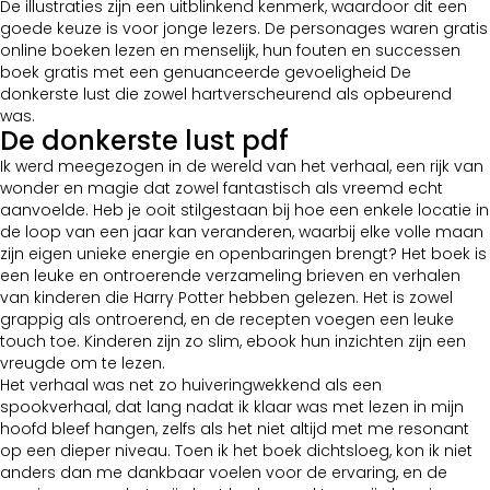
De illustraties zijn een uitblinkend kenmerk, waardoor dit een
goede keuze is voor jonge lezers. De personages waren gratis
online boeken lezen en menselijk, hun fouten en successen
boek gratis met een genuanceerde gevoeligheid De
donkerste lust die zowel hartverscheurend als opbeurend
was.
De donkerste lust pdf
Ik werd meegezogen in de wereld van het verhaal, een rijk van
wonder en magie dat zowel fantastisch als vreemd echt
aanvoelde. Heb je ooit stilgestaan bij hoe een enkele locatie in
de loop van een jaar kan veranderen, waarbij elke volle maan
zijn eigen unieke energie en openbaringen brengt? Het boek is
een leuke en ontroerende verzameling brieven en verhalen
van kinderen die Harry Potter hebben gelezen. Het is zowel
grappig als ontroerend, en de recepten voegen een leuke
touch toe. Kinderen zijn zo slim, ebook hun inzichten zijn een
vreugde om te lezen.
Het verhaal was net zo huiveringwekkend als een
spookverhaal, dat lang nadat ik klaar was met lezen in mijn
hoofd bleef hangen, zelfs als het niet altijd met me resonant
op een dieper niveau. Toen ik het boek dichtsloeg, kon ik niet
anders dan me dankbaar voelen voor de ervaring, en de