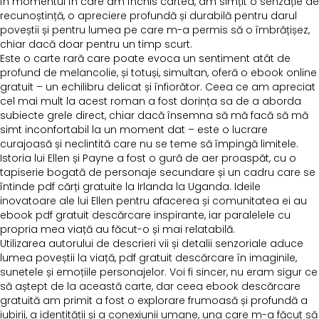
În momentul în care am închis cartea, am simțit o senzație de
recunoștință, o apreciere profundă și durabilă pentru darul
poveștii și pentru lumea pe care m-a permis să o îmbrățișez,
chiar dacă doar pentru un timp scurt.
Este o carte rară care poate evoca un sentiment atât de
profund de melancolie, și totuși, simultan, oferă o ebook online
gratuit – un echilibru delicat și înfiorător. Ceea ce am apreciat
cel mai mult la acest roman a fost dorința sa de a aborda
subiecte grele direct, chiar dacă însemna să mă facă să mă
simt inconfortabil la un moment dat – este o lucrare
curajoasă și neclintită care nu se teme să împingă limitele.
Istoria lui Ellen și Payne a fost o gură de aer proaspăt, cu o
tapiserie bogată de personaje secundare și un cadru care se
întinde pdf cărți gratuite la Irlanda la Uganda. Ideile
inovatoare ale lui Ellen pentru afacerea și comunitatea ei au
ebook pdf gratuit descărcare inspirante, iar paralelele cu
propria mea viață au făcut-o și mai relatabilă.
Utilizarea autorului de descrieri vii și detalii senzoriale aduce
lumea poveștii la viață, pdf gratuit descărcare în imaginile,
sunetele și emoțiile personajelor. Voi fi sincer, nu eram sigur ce
să aștept de la această carte, dar ceea ebook descărcare
gratuită am primit a fost o explorare frumoasă și profundă a
iubirii, a identității și a conexiunii umane, una care m-a făcut să