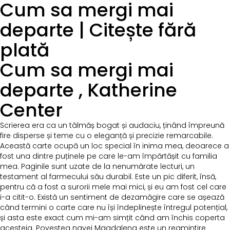
Cum sa mergi mai
departe | Citește fără
plată
Cum sa mergi mai
departe , Katherine
Center
Scrierea era ca un tâlmăș bogat și audaciu, ținând împreună
fire disperse și teme cu o eleganță și precizie remarcabile.
Această carte ocupă un loc special în inima mea, deoarece a
fost una dintre puținele pe care le-am împărtășit cu familia
mea. Paginile sunt uzate de la nenumărate lecturi, un
testament al farmecului său durabil. Este un pic diferit, însă,
pentru că a fost a surorii mele mai mici, și eu am fost cel care
i-a citit-o. Există un sentiment de dezamăgire care se așează
când termini o carte care nu își îndeplinește întregul potențial,
și asta este exact cum mi-am simțit când am închis coperta
acesteia. Povestea navei Magdalena este un reamintire