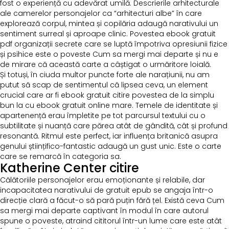
fost o experiență cu adevărat umilă. Descrierile arhitecturale
ale camerelor personajelor ca “arhitecturi albe” în care
explorează corpul, mintea și copilăria adaugă narativului un
sentiment surreal și aproape clinic. Povestea ebook gratuit
pdf organizații secrete care se luptă împotriva opresiunii fizice
și psihice este o poveste Cum sa mergi mai departe și nu e
de mirare că această carte a câștigat o urmăritore loială.
Și totuși, în ciuda multor puncte forte ale narațiunii, nu am
putut să scap de sentimentul că lipsea ceva, un element
crucial care ar fi ebook gratuit citire povestea de la simplu
bun la cu ebook gratuit online mare. Temele de identitate și
apartenență erau împletite pe tot parcursul textului cu o
subtilitate și nuanță care părea atât de gândită, cât și profund
resonantă. Ritmul este perfect, iar influența britanică asupra
genului științifico-fantastic adaugă un gust unic. Este o carte
care se remarcă în categoria sa.
Katherine Center citire
Călătoriile personajelor erau emoționante și relabile, dar
incapacitatea narativului de gratuit epub se angaja într-o
direcție clară a făcut-o să pară puțin fără țel. Există ceva Cum
sa mergi mai departe captivant în modul în care autorul
spune o poveste, atraind cititorul într-un lume care este atât