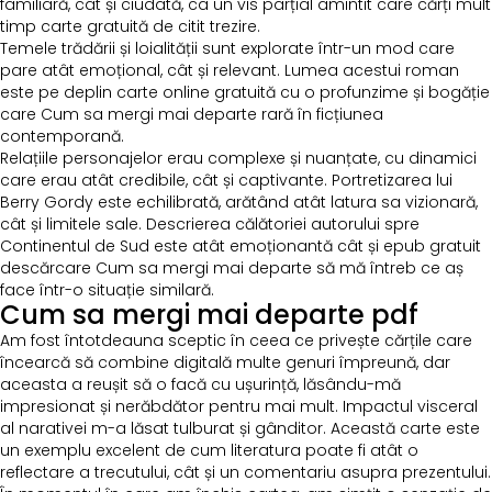
familiară, cât și ciudată, ca un vis parțial amintit care cărți mult
timp carte gratuită de citit trezire.
Temele trădării și loialității sunt explorate într-un mod care
pare atât emoțional, cât și relevant. Lumea acestui roman
este pe deplin carte online gratuită cu o profunzime și bogăție
care Cum sa mergi mai departe rară în ficțiunea
contemporană.
Relațiile personajelor erau complexe și nuanțate, cu dinamici
care erau atât credibile, cât și captivante. Portretizarea lui
Berry Gordy este echilibrată, arătând atât latura sa vizionară,
cât și limitele sale. Descrierea călătoriei autorului spre
Continentul de Sud este atât emoționantă cât și epub gratuit
descărcare Cum sa mergi mai departe să mă întreb ce aș
face într-o situație similară.
Cum sa mergi mai departe pdf
Am fost întotdeauna sceptic în ceea ce privește cărțile care
încearcă să combine digitală multe genuri împreună, dar
aceasta a reușit să o facă cu ușurință, lăsându-mă
impresionat și nerăbdător pentru mai mult. Impactul visceral
al narativei m-a lăsat tulburat și gânditor. Această carte este
un exemplu excelent de cum literatura poate fi atât o
reflectare a trecutului, cât și un comentariu asupra prezentului.