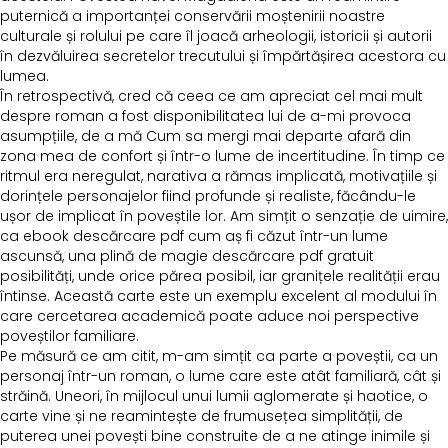
puternică a importanței conservării moștenirii noastre
culturale și rolului pe care îl joacă arheologii, istoricii și autorii
în dezvăluirea secretelor trecutului și împărtășirea acestora cu
lumea.
În retrospectivă, cred că ceea ce am apreciat cel mai mult
despre roman a fost disponibilitatea lui de a-mi provoca
asumpțiile, de a mă Cum sa mergi mai departe afară din
zona mea de confort și într-o lume de incertitudine. În timp ce
ritmul era neregulat, narativa a rămas implicată, motivațiile și
dorințele personajelor fiind profunde și realiste, făcându-le
ușor de implicat în poveștile lor. Am simțit o senzație de uimire,
ca ebook descărcare pdf cum aș fi căzut într-un lume
ascunsă, una plină de magie descărcare pdf gratuit
posibilități, unde orice părea posibil, iar granițele realității erau
întinse. Această carte este un exemplu excelent al modului în
care cercetarea academică poate aduce noi perspective
poveștilor familiare.
Pe măsură ce am citit, m-am simțit ca parte a poveștii, ca un
personaj într-un roman, o lume care este atât familiară, cât și
străină. Uneori, în mijlocul unui lumii aglomerate și haotice, o
carte vine și ne reamintește de frumusețea simplității, de
puterea unei povești bine construite de a ne atinge inimile și