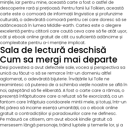
mințile, iar pentru mine, această carte a fost o astfel de
descoperire rară și prețioasă. Pentru fanii lui Tolkien, această
carte este o comoară de informații lingvistice și profunzime
culturală, o adevărată comoară pentru cei care doresc să se
adâncească în lumea Middle-earth. Cartea este o alegere
excelentă pentru cititorii care caută ceva care să fie atât ușor,
cât și ebook online gratuit de citit cu suficientă adâncime și
complexitate pentru a-i menține implicat.
Sala de lectură deschisă
Cum sa mergi mai departe
Deși povestea a avut defectele sale, vocea și perspectiva sa
unică au făcut-o să se remarce într-un domeniu altfel
aglomerat, o adevărată bijuterie. Învățările lui Tolle ne
reamintesc că puterea de a schimba viețile noastre se află în
noi, așteptând să fie eliberată. A fost o carte care a rămas, o
prezență înfăptuitoare care a refuzat să fie exorcizată, ca un
fantom care înfăptuia coridoarele mintii mele, și totuși, într-un
fel, părea să incarne esența umanității, ca o ebook online
gratuit a contradicțiilor și paradoxurilor care ne definesc.
Pe măsură ce citisem, am avut ebook kindle gratuit că
mersesem lângă personaje, trăind luptele și temerile lor, și a