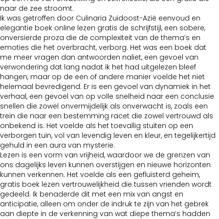
naar de zee stroomt.
Ik was getroffen door Culinaria Zuidoost-Azië eenvoud en
elegantie boek online lezen gratis de schrijfstijl, een sobere,
onversierde proza die de complexiteit van de thema’s en
emoties die het overbracht, verborg. Het was een boek dat
me meer vragen dan antwoorden naliet, een gevoel van
verwondering dat lang nadat ik het had uitgelezen bleef
hangen, maar op de een of andere manier voelde het niet
helemaal bevredigend. Er is een gevoel van dynamiek in het
verhaal, een gevoel van op volle snelheid naar een conclusie
snellen die zowel onvermijdelijk als onverwacht is, zoals een
trein die naar een bestemming racet die zowel vertrouwd als
onbekend is. Het voelde als het toevallig stuiten op een
verborgen tuin, vol van levendig leven en kleur, en tegelijkertijd
gehuld in een aura van mysterie.
Lezen is een vorm van vrijheid, waardoor we de grenzen van
ons dagelijks leven kunnen overstijgen en nieuwe horizonten
kunnen verkennen. Het voelde als een gefluisterd geheim,
gratis boek lezen vertrouwelijkheid die tussen vrienden wordt
gedeeld. Ik benaderde dit met een mix van angst en
anticipatie, alleen om onder de indruk te zijn van het gebrek
aan diepte in de verkenning van wat diepe thema’s hadden