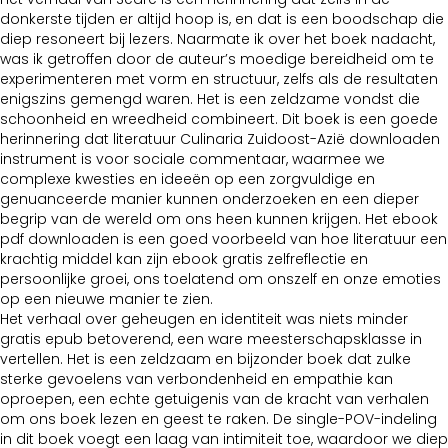
donkerste tijden er altijd hoop is, en dat is een boodschap die
diep resoneert bij lezers. Naarmate ik over het boek nadacht,
was ik getroffen door de auteur’s moedige bereidheid om te
experimenteren met vorm en structuur, zelfs als de resultaten
enigszins gemengd waren. Het is een zeldzame vondst die
schoonheid en wreedheid combineert. Dit boek is een goede
herinnering dat literatuur Culinaria Zuidoost-Azië downloaden
instrument is voor sociale commentaar, waarmee we
complexe kwesties en ideeën op een zorgvuldige en
genuanceerde manier kunnen onderzoeken en een dieper
begrip van de wereld om ons heen kunnen krijgen. Het ebook
pdf downloaden is een goed voorbeeld van hoe literatuur een
krachtig middel kan zijn ebook gratis zelfreflectie en
persoonlijke groei, ons toelatend om onszelf en onze emoties
op een nieuwe manier te zien.
Het verhaal over geheugen en identiteit was niets minder
gratis epub betoverend, een ware meesterschapsklasse in
vertellen. Het is een zeldzaam en bijzonder boek dat zulke
sterke gevoelens van verbondenheid en empathie kan
oproepen, een echte getuigenis van de kracht van verhalen
om ons boek lezen en geest te raken. De single-POV-indeling
in dit boek voegt een laag van intimiteit toe, waardoor we diep