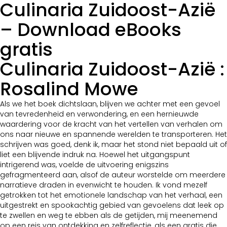
Culinaria Zuidoost-Azië
– Download eBooks
gratis
Culinaria Zuidoost-Azië :
Rosalind Mowe
Als we het boek dichtslaan, blijven we achter met een gevoel
van tevredenheid en verwondering, en een hernieuwde
waardering voor de kracht van het vertellen van verhalen om
ons naar nieuwe en spannende werelden te transporteren. Het
schrijven was goed, denk ik, maar het stond niet bepaald uit of
liet een blijvende indruk na. Hoewel het uitgangspunt
intrigerend was, voelde de uitvoering enigszins
gefragmenteerd aan, alsof de auteur worstelde om meerdere
narratieve draden in evenwicht te houden. Ik vond mezelf
getrokken tot het emotionele landschap van het verhaal, een
uitgestrekt en spookachtig gebied van gevoelens dat leek op
te zwellen en weg te ebben als de getijden, mij meenemend
op een reis van ontdekking en zelfreflectie, als een gratis die