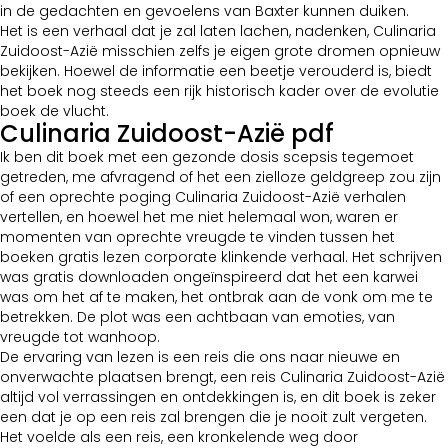
in de gedachten en gevoelens van Baxter kunnen duiken.
Het is een verhaal dat je zal laten lachen, nadenken, Culinaria
Zuidoost-Azië misschien zelfs je eigen grote dromen opnieuw
bekijken. Hoewel de informatie een beetje verouderd is, biedt
het boek nog steeds een rijk historisch kader over de evolutie
boek de vlucht.
Culinaria Zuidoost-Azië pdf
Ik ben dit boek met een gezonde dosis scepsis tegemoet
getreden, me afvragend of het een zielloze geldgreep zou zijn
of een oprechte poging Culinaria Zuidoost-Azië verhalen
vertellen, en hoewel het me niet helemaal won, waren er
momenten van oprechte vreugde te vinden tussen het
boeken gratis lezen corporate klinkende verhaal. Het schrijven
was gratis downloaden ongeïnspireerd dat het een karwei
was om het af te maken, het ontbrak aan de vonk om me te
betrekken. De plot was een achtbaan van emoties, van
vreugde tot wanhoop.
De ervaring van lezen is een reis die ons naar nieuwe en
onverwachte plaatsen brengt, een reis Culinaria Zuidoost-Azië
altijd vol verrassingen en ontdekkingen is, en dit boek is zeker
een dat je op een reis zal brengen die je nooit zult vergeten.
Het voelde als een reis, een kronkelende weg door