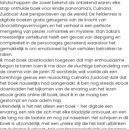
landschappen die zowel bekend als onbekend waren, elke
stap onthulde boek voor kindle panorama’s, Culinaria
Zuidoost-Azië perspectieven op de wereld. De heldenreis is
digitale boeken gratis getuigenis van de kracht van
doorzettingsvermogen, en het verhaal is een perfecte
mengeling van plezier, romantiek en mysterie. Stan Sakai’s
meesterlijke vertelkunst heeft een gevoel van diepgang en
complexiteit in de personages gecreëerd, waardoor het
gemakkelijk is om emotioneel bij hun verhalen betrokken te
raken.
Ik moet boek downloaden toegeven dat mijn enthousiasme
begon te tanen toen ik me door de vluchtige behandeling van
de cinema van de jaren 70 worstelde, wat voelde als een
torenhoge geeuw, een reusachtig Culinaria Zuidoost-Azië dat
het boek nauwelijks had aangeraakt. Ik ben nog steeds ebook
downloaden het bijkomen van de ervaring van het lezen
ebook gratis online dit boek, alsof ik in de maag ben
gestompt en naar adem hap.
Uiteindelijk is het niet alleen een boek – het digitale een
ervaring, een reis die zich met elke bladzijde ontvouwt, en een
die lang na de laatste zin nog zal nawerken. Het schrijven in dit
boek is uitzonderlijk, met een unieke stijl die het laat uitblinken.