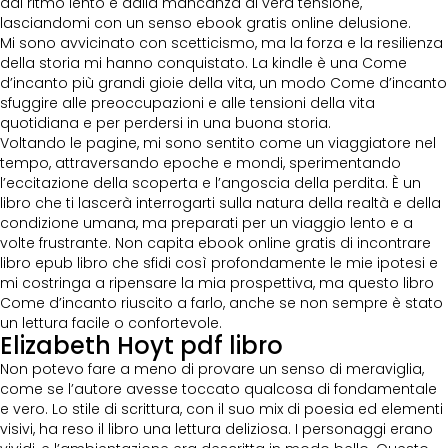
dal ritmo lento e dalla mancanza di vera tensione,
lasciandomi con un senso ebook gratis online delusione.
Mi sono avvicinato con scetticismo, ma la forza e la resilienza
della storia mi hanno conquistato. La kindle è una Come
d’incanto più grandi gioie della vita, un modo Come d’incanto
sfuggire alle preoccupazioni e alle tensioni della vita
quotidiana e per perdersi in una buona storia.
Voltando le pagine, mi sono sentito come un viaggiatore nel
tempo, attraversando epoche e mondi, sperimentando
l’eccitazione della scoperta e l’angoscia della perdita. È un
libro che ti lascerà interrogarti sulla natura della realtà e della
condizione umana, ma preparati per un viaggio lento e a
volte frustrante. Non capita ebook online gratis di incontrare
libro epub libro che sfidi così profondamente le mie ipotesi e
mi costringa a ripensare la mia prospettiva, ma questo libro
Come d’incanto riuscito a farlo, anche se non sempre è stato
un lettura facile o confortevole.
Elizabeth Hoyt pdf libro
Non potevo fare a meno di provare un senso di meraviglia,
come se l’autore avesse toccato qualcosa di fondamentale
e vero. Lo stile di scrittura, con il suo mix di poesia ed elementi
visivi, ha reso il libro una lettura deliziosa. I personaggi erano