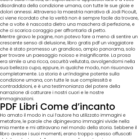
disordinata della condizione umana, con tutte le sue gioie e
dolori annessi. Attraverso la maestria narrativa di Jodi Picoult,
ci viene ricordato che la verità non è sempre facile da trovare,
che a volte è nascosta dietro una maschera di perfezione, e
che ci scarica coraggio per affrontarla di petto.
Mentre giravo le pagine, non potevo fare a meno di sentire un
crescente senso di delusione, libro gratis pdf un viaggiatore
che è stato promesso un grandioso, ampio panorama, solo
per trovare un paesaggio noioso e insignificante. La prosa
era simile a una ricca, oscurità vellutata, avvolgendomi nella
sua bellezza cupa, eppure, in qualche modo, non risuonava
completamente. La storia è un’indagine potente sulla
condizione umana, con tutte le sue complessità e
contraddizioni, e è una testimonianza del potere della
narrazione di catturare i nostri cuori e le nostre
immaginazioni.
PDF Libri Come d’incanto
Ho amato il modo in cui l’autore ha utilizzato immagini e
metafore, le parole che dipingevano immagini vivide nella
mia mente e mi attiravano nel mondo della storia. Sebbene il
libro avesse i suoi momenti, erano troppo spesso offuscati