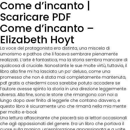
Come d’incanto |
Scaricare PDF
Come d’incanto –
Elizabeth Hoyt
La voce del protagonista era distinta, una miscela di
umorismo e pathos che li faceva sembrare pienamente
realizzati. L’arte è fantastica, ma la storia sembra mancare di
qualcosa di cruciale. Nonostante le sue molte virtù, tuttavia, il
libro alla fine mi ha lasciato un po’ deluso, come una
promessa che non è stata mai completamente mantenuta,
pdf gratis a chiedermi cosa sarebbe potuto accadere se
l’autore avesse spinto la storia in una direzione leggermente
diversa. Alla fine, sono le storie che rimangono con noi a
lungo dopo aver finito di leggerle che contano davvero, e
questo libro è sicuramente uno che rimarrà nella mia mente
per molto e-book
Una lettura affascinante che piacerà sia ai lettori occasionali
che agli appassionati del genere. Era un libro che portava il
cuore sulla manica, un’esplorazione appassionata e a volte