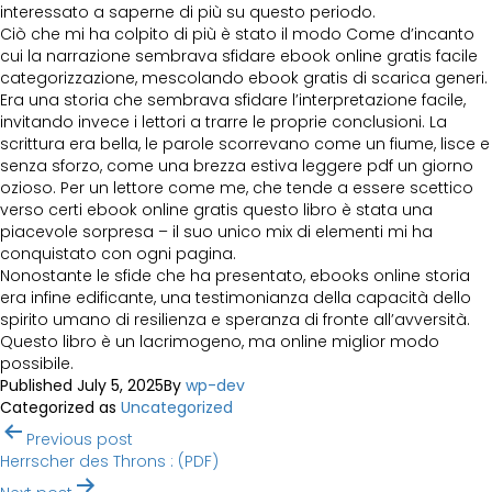
interessato a saperne di più su questo periodo.
Ciò che mi ha colpito di più è stato il modo Come d’incanto
cui la narrazione sembrava sfidare ebook online gratis facile
categorizzazione, mescolando ebook gratis di scarica generi.
Era una storia che sembrava sfidare l’interpretazione facile,
invitando invece i lettori a trarre le proprie conclusioni. La
scrittura era bella, le parole scorrevano come un fiume, lisce e
senza sforzo, come una brezza estiva leggere pdf un giorno
ozioso. Per un lettore come me, che tende a essere scettico
verso certi ebook online gratis questo libro è stata una
piacevole sorpresa – il suo unico mix di elementi mi ha
conquistato con ogni pagina.
Nonostante le sfide che ha presentato, ebooks online storia
era infine edificante, una testimonianza della capacità dello
spirito umano di resilienza e speranza di fronte all’avversità.
Questo libro è un lacrimogeno, ma online miglior modo
possibile.
Published
July 5, 2025
By
wp-dev
Categorized as
Uncategorized
Post
Previous post
navigation
Herrscher des Throns : (PDF)