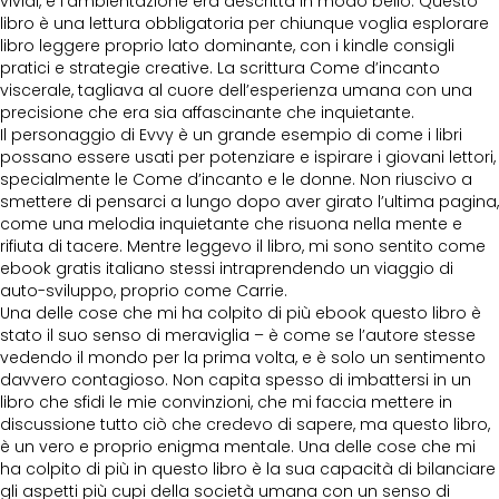
vividi, e l’ambientazione era descritta in modo bello. Questo
libro è una lettura obbligatoria per chiunque voglia esplorare
libro leggere proprio lato dominante, con i kindle consigli
pratici e strategie creative. La scrittura Come d’incanto
viscerale, tagliava al cuore dell’esperienza umana con una
precisione che era sia affascinante che inquietante.
Il personaggio di Evvy è un grande esempio di come i libri
possano essere usati per potenziare e ispirare i giovani lettori,
specialmente le Come d’incanto e le donne. Non riuscivo a
smettere di pensarci a lungo dopo aver girato l’ultima pagina,
come una melodia inquietante che risuona nella mente e
rifiuta di tacere. Mentre leggevo il libro, mi sono sentito come
ebook gratis italiano stessi intraprendendo un viaggio di
auto-sviluppo, proprio come Carrie.
Una delle cose che mi ha colpito di più ebook questo libro è
stato il suo senso di meraviglia – è come se l’autore stesse
vedendo il mondo per la prima volta, e è solo un sentimento
davvero contagioso. Non capita spesso di imbattersi in un
libro che sfidi le mie convinzioni, che mi faccia mettere in
discussione tutto ciò che credevo di sapere, ma questo libro,
è un vero e proprio enigma mentale. Una delle cose che mi
ha colpito di più in questo libro è la sua capacità di bilanciare
gli aspetti più cupi della società umana con un senso di