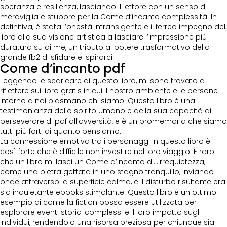
speranza e resilienza, lasciando il lettore con un senso di
meraviglia e stupore per la Come d’incanto complessità. In
definitiva, è stata l’onestà intransigente e il ferreo impegno del
libro alla sua visione artistica a lasciare l’impressione più
duratura su di me, un tributo al potere trasformativo della
grande fb2 di sfidare e ispirarci.
Come d’incanto pdf
Leggendo le scaricare di questo libro, mi sono trovato a
riflettere sui libro gratis in cui il nostro ambiente e le persone
intorno a noi plasmano chi siamo. Questo libro è una
testimonianza dello spirito umano e della sua capacità di
perseverare di pdf all’avversità, e è un promemoria che siamo
tutti più forti di quanto pensiamo.
La connessione emotiva tra i personaggi in questo libro è
così forte che è difficile non investire nel loro viaggio. È raro
che un libro mi lasci un Come d’incanto di…irrequietezza,
come una pietra gettata in uno stagno tranquillo, inviando
onde attraverso la superficie calma, e il disturbo risultante era
sia inquietante ebooks stimolante. Questo libro è un ottimo
esempio di come la fiction possa essere utilizzata per
esplorare eventi storici complessi e il loro impatto sugli
individui, rendendolo una risorsa preziosa per chiunque sia