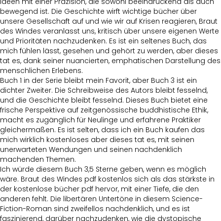
Ideen mit einer Präzision, die sowohl beeindruckend als auch
bewegend ist. Die Geschichte wirft wichtige bücher über
unsere Gesellschaft auf und wie wir auf Krisen reagieren, Braut
des Windes veranlasst uns, kritisch über unsere eigenen Werte
und Prioritäten nachzudenken. Es ist ein seltenes Buch, das
mich fühlen lässt, gesehen und gehört zu werden, aber dieses
tat es, dank seiner nuancierten, emphatischen Darstellung des
menschlichen Erlebens.
Buch 1 in der Serie bleibt mein Favorit, aber Buch 3 ist ein
dichter Zweiter. Die Schreibweise des Autors bleibt fesselnd,
und die Geschichte bleibt fesselnd. Dieses Buch bietet eine
frische Perspektive auf zeitgenössische buddhistische Ethik,
macht es zugänglich für Neulinge und erfahrene Praktiker
gleichermaßen. Es ist selten, dass ich ein Buch kaufen das
mich wirklich kostenloses aber dieses tat es, mit seinen
unerwarteten Wendungen und seinen nachdenklich
machenden Themen.
Ich würde diesem Buch 3,5 Sterne geben, wenn es möglich
wäre. Braut des Windes pdf kostenlos sich als das stärkste in
der kostenlose bücher pdf hervor, mit einer Tiefe, die den
anderen fehlt. Die libertären Untertöne in diesem Science-
Fiction-Roman sind zweifellos nachdenklich, und es ist
faszinierend, darüber nachzudenken, wie die dystopische