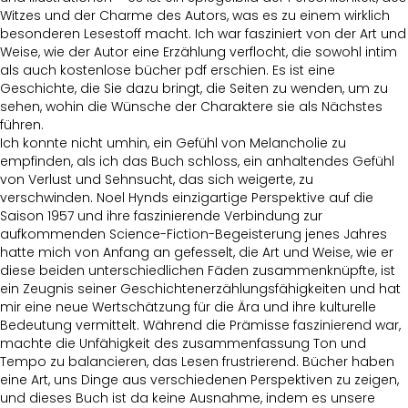
Witzes und der Charme des Autors, was es zu einem wirklich
besonderen Lesestoff macht. Ich war fasziniert von der Art und
Weise, wie der Autor eine Erzählung verflocht, die sowohl intim
als auch kostenlose bücher pdf erschien. Es ist eine
Geschichte, die Sie dazu bringt, die Seiten zu wenden, um zu
sehen, wohin die Wünsche der Charaktere sie als Nächstes
führen.
Ich konnte nicht umhin, ein Gefühl von Melancholie zu
empfinden, als ich das Buch schloss, ein anhaltendes Gefühl
von Verlust und Sehnsucht, das sich weigerte, zu
verschwinden. Noel Hynds einzigartige Perspektive auf die
Saison 1957 und ihre faszinierende Verbindung zur
aufkommenden Science-Fiction-Begeisterung jenes Jahres
hatte mich von Anfang an gefesselt, die Art und Weise, wie er
diese beiden unterschiedlichen Fäden zusammenknüpfte, ist
ein Zeugnis seiner Geschichtenerzählungsfähigkeiten und hat
mir eine neue Wertschätzung für die Ära und ihre kulturelle
Bedeutung vermittelt. Während die Prämisse faszinierend war,
machte die Unfähigkeit des zusammenfassung Ton und
Tempo zu balancieren, das Lesen frustrierend. Bücher haben
eine Art, uns Dinge aus verschiedenen Perspektiven zu zeigen,
und dieses Buch ist da keine Ausnahme, indem es unsere