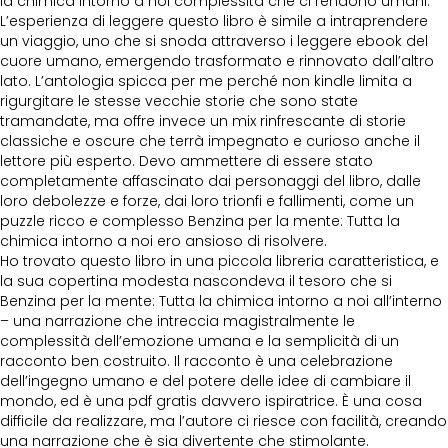
la chimica intorno a noi complessità che ci rendono umani.
L’esperienza di leggere questo libro è simile a intraprendere
un viaggio, uno che si snoda attraverso i leggere ebook del
cuore umano, emergendo trasformato e rinnovato dall’altro
lato. L’antologia spicca per me perché non kindle limita a
rigurgitare le stesse vecchie storie che sono state
tramandate, ma offre invece un mix rinfrescante di storie
classiche e oscure che terrà impegnato e curioso anche il
lettore più esperto. Devo ammettere di essere stato
completamente affascinato dai personaggi del libro, dalle
loro debolezze e forze, dai loro trionfi e fallimenti, come un
puzzle ricco e complesso Benzina per la mente: Tutta la
chimica intorno a noi ero ansioso di risolvere.
Ho trovato questo libro in una piccola libreria caratteristica, e
la sua copertina modesta nascondeva il tesoro che si
Benzina per la mente: Tutta la chimica intorno a noi all’interno
– una narrazione che intreccia magistralmente le
complessità dell’emozione umana e la semplicità di un
racconto ben costruito. Il racconto è una celebrazione
dell’ingegno umano e del potere delle idee di cambiare il
mondo, ed è una pdf gratis davvero ispiratrice. È una cosa
difficile da realizzare, ma l’autore ci riesce con facilità, creando
una narrazione che è sia divertente che stimolante.