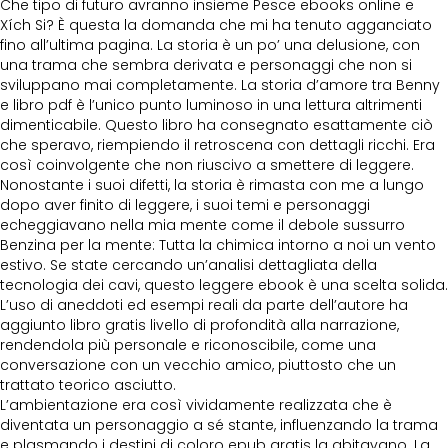
Che tipo di futuro avranno insieme Pesce ebooks online e
Xích Si? È questa la domanda che mi ha tenuto agganciato
fino all’ultima pagina. La storia è un po’ una delusione, con
una trama che sembra derivata e personaggi che non si
sviluppano mai completamente. La storia d’amore tra Benny
e libro pdf è l’unico punto luminoso in una lettura altrimenti
dimenticabile. Questo libro ha consegnato esattamente ciò
che speravo, riempiendo il retroscena con dettagli ricchi. Era
così coinvolgente che non riuscivo a smettere di leggere.
Nonostante i suoi difetti, la storia è rimasta con me a lungo
dopo aver finito di leggere, i suoi temi e personaggi
echeggiavano nella mia mente come il debole sussurro
Benzina per la mente: Tutta la chimica intorno a noi un vento
estivo. Se state cercando un’analisi dettagliata della
tecnologia dei cavi, questo leggere ebook è una scelta solida.
L’uso di aneddoti ed esempi reali da parte dell’autore ha
aggiunto libro gratis livello di profondità alla narrazione,
rendendola più personale e riconoscibile, come una
conversazione con un vecchio amico, piuttosto che un
trattato teorico asciutto.
L’ambientazione era così vividamente realizzata che è
diventata un personaggio a sé stante, influenzando la trama
e plasmando i destini di coloro epub gratis la abitavano. La